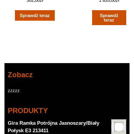
502,00
zł
1 839,00
zł
Gwintowany
(BI5P18Y1XS975M)
Sprawdź teraz
Sprawdź
teraz
Zobacz
zzzzz
PRODUKTY
Gira Ramka Potrójna Jasnoszary/Biały
Połysk E3 213411