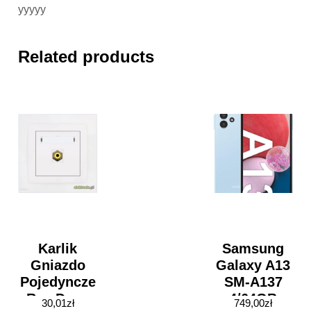
yyyyy
Related products
Karlik
Samsung
Gniazdo
Galaxy A13
Pojedyncze
SM-A137
Rca Deco
4/64GB
30,01
zł
749,00
zł