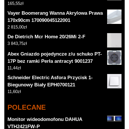
165,55
zł
Vayer Boomerang Wanna Akrylowa Prawa
170x90cm 170090045122001
2 815,00
zł
De Dietrich Mcr Home 20/26Mi 2-F
3 843,75
zł
Abex Gniazdo pojedyncze z/u schuko PT-
17P bez ramki Perła antracyt 9001237
11,44
zł
Schneider Electric Asfora Przycisk 1-
Biegunowy Biały EPH0700121
11,60
zł
POLECANE
Monitor wideodomofonu DAHUA
VTH2421FW-P