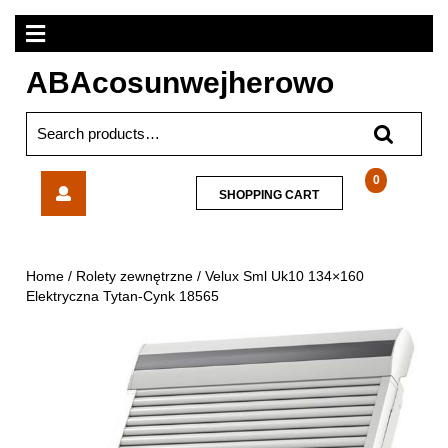
Skip
Open
to
content
Menu
ABAcosunwejherowo
Search
for:
Velux
0
SHOPPING
SHOPPING CART
Sml
CART
Uk10
134×160
Elektryczna
Home
/
Rolety zewnętrzne
/ Velux Sml Uk10 134×160
Tytan-
Elektryczna Tytan-Cynk 18565
Cynk
18565