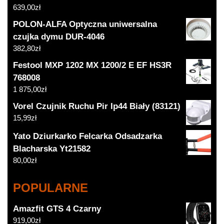
639,00
zł
POLON-ALFA Optyczna uniwersalna
czujka dymu DUR-4046
382,80
zł
Festool MXP 1202 MX 1200/2 E EF HS3R
768008
1 875,00
zł
Vorel Czujnik Ruchu Pir Ip44 Biały (83121)
15,99
zł
Yato Dziurkarko Felcarka Odsadzarka
Blacharska Yt21582
80,00
zł
POPULARNE
Amazfit GTS 4 Czarny
919,00
zł