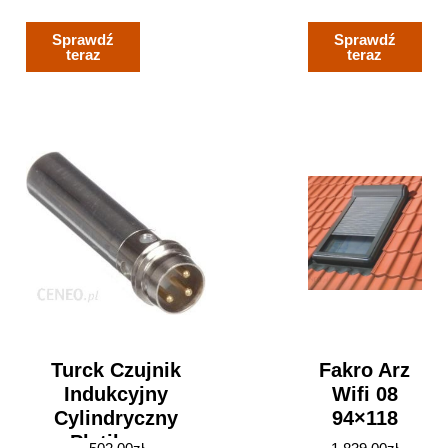
Biały (
Niebieski
DGRCA-1 )
Sprawdź
Sprawdź
teraz
teraz
Turck Czujnik
Fakro Arz
Indukcyjny
Wifi 08
Cylindryczny
94×118
Platikowy