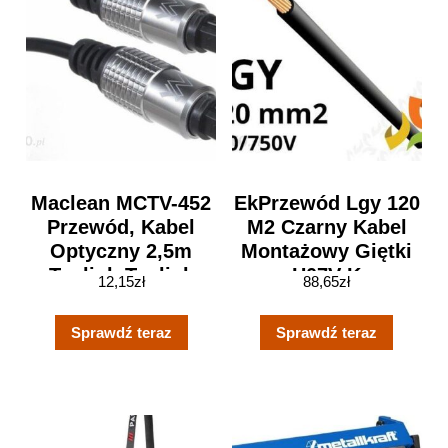
Maclean MCTV-452
EkPrzewód Lgy 120
Przewód, Kabel
M2 Czarny Kabel
Optyczny 2,5m
Montażowy Giętki
Toslink-Toslink
H07V-K
12,15
zł
88,65
zł
Polybag
PC0202110EKS
100m
Sprawdź teraz
Sprawdź teraz