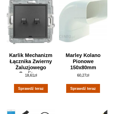
Karlik Mechanizm
Marley Kolano
Łącznika Zwierny
Pionowe
Żaluzjowego
150x80mm
Grafitowy
18,61
zł
60,27
zł
11MWPUS-8
Sprawdź teraz
Sprawdź teraz