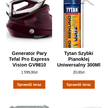
Generator Pary
Tytan Szybki
Tefal Pro Express
Pianoklej
Vision GV9810
Uniwersalny 300Ml
1 599,00
zł
20,00
zł
Sprawdź teraz
Sprawdź teraz