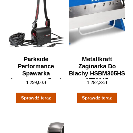
Parkside
Metallkraft
Performance
Zaginarka Do
Spawarka
Blachy HSBM305HS
Inwertorowa Ptmi
3772305
1 299,00
zł
1 282,23
zł
180 A1 Wig / Mma
Sprawdź teraz
Sprawdź teraz