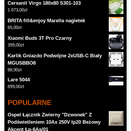
Cersanit Virgo 180x80 S301-103
1 073,00
zł
BRITA fill&enjoy Marella nagietek
65,00
zł
Xiaomi Buds 3T Pro Czarny
399,00
zł
Karlik Gniazdo Podwójne 2xUSB-C Biały
MGUSBBO8
88,90
zł
Lare 5044
899,00
zł
POPULARNE
Ospel Łącznik Zwierny "Dzwonek" Z
Podświetleniem 10Ax 250V Ip20 Beżowy
Akcent Łp-6As/01