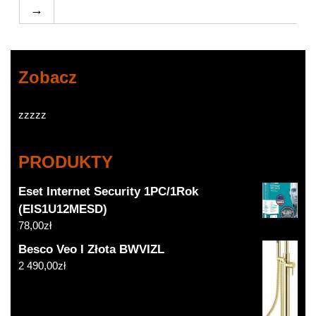
→
Zobacz
zzzzz
PRODUKTY
Eset Internet Security 1PC/1Rok
(EIS1U12MESD)
78,00
zł
Besco Veo I Złota BWVIZL
2 490,00
zł