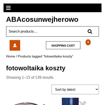
Skip
Open
to
content
Menu
ABAcosunwejherowo
Search
for:
Generator
0
SHOPPING
SHOPPING CART
pary
CART
Tefal
Home
/ Products tagged “fotowoltaika koszty”
Pro
Express
fotowoltaika koszty
Vision
GV9810
Showing 1–15 of 139 results