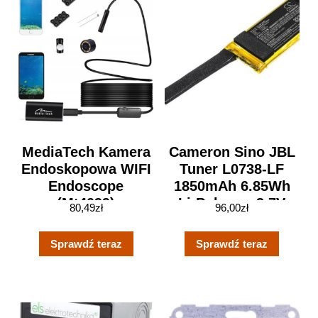
MediaTech Kamera
Cameron Sino JBL
Endoskopowa WIFI
Tuner L0738-LF
Endoscope
1850mAh 6.85Wh
(Mt4099)
Li-Polymer 3.7V
80,49
zł
96,00
zł
(CSJBT200SL)
Sprawdź teraz
Sprawdź teraz