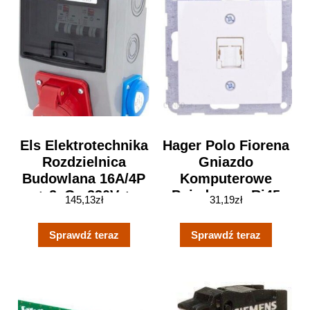
Els Elektrotechnika
Hager Polo Fiorena
Rozdzielnica
Gniazdo
Budowlana 16A/4P
Komputerowe
+ 2xGs 230V +
Pojedyncze Rj45
145,13
zł
31,19
zł
Zabezpieczenia
Kat.5E Białe
Obudowa
(22015702)
Sprawdź teraz
Sprawdź teraz
Naścienna Okienko
6m (6No22C11C04)