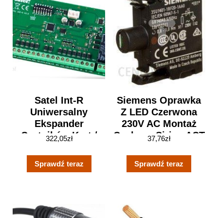
Satel Int-R
Siemens Oprawka
Uniwersalny
Z LED Czerwona
Ekspander
230V AC Montaż
Czytników Kart /
Czołowy Sirius ACT
322,05
zł
37,76
zł
Pastylek (03834-
3SU1401-1BF20-
172-145)
1AA0
Sprawdź teraz
Sprawdź teraz