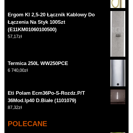
Ergom Kl 2,5-20 Łącznik Kablowy Do
Łączenia Na Styk 100Szt
(E11KM01060100500)
57,17
zł
Termica 250L WW250PCE
6 740,00
zł
Eti Polam Ecm36Po-S-Rozdz.P/T
36Mod.Ip40 D.Białe (1101079)
87,32
zł
POLECANE