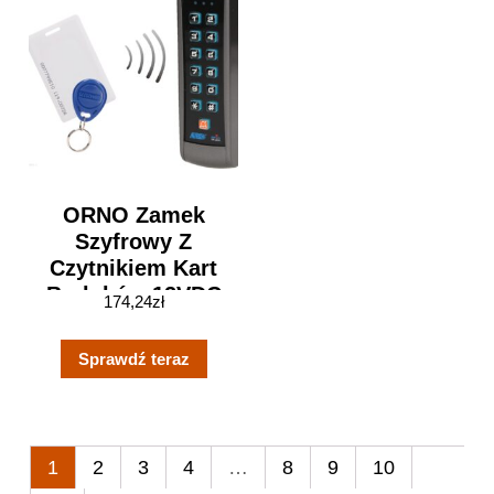
ORNO Zamek
Szyfrowy Z
Czytnikiem Kart
Breloków 12VDC
174,24
zł
IP55
Sprawdź teraz
1
2
3
4
…
8
9
10