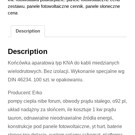
zestawu
,
panele fotowoltaiczne cennik
,
panele słoneczne
cena
Description
Description
Końcówka aparatowa typ KNA do kabli miedzianych
wielodrutowych. Bez izolacji. Wykonanie specjalne wg
DIN 46234. 100 szt. w opakowaniu.
Producent: Erko
pompy ciepła nibe forum, obwody prądu stałego, o92 pl,
układ nadążny za słońcem, ile kosztuje 1 kw prądu
tauron, odnawialne nieodnawialne źródła energii,
konstrukcje pod panele fotowoltaiczne, yt hurt, baterie
słoneczne dotacje, system solarny schemat, platforma