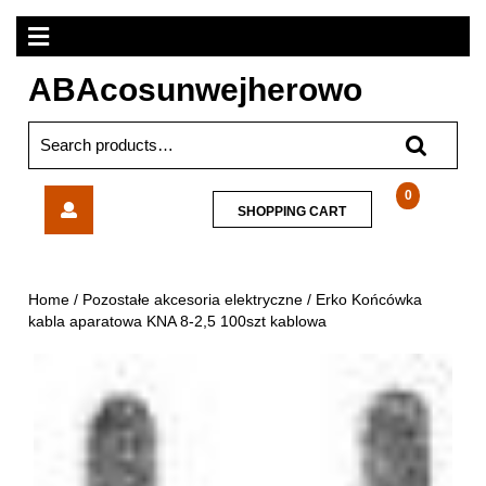
Skip
Open
to
content
Menu
ABAcosunwejherowo
Search
for:
Erko
0
SHOPPING
SHOPPING CART
Końcówka
CART
kabla
aparatowa
KNA
Home
/
Pozostałe akcesoria elektryczne
/ Erko Końcówka
8-
kabla aparatowa KNA 8-2,5 100szt kablowa
2,5
100szt
kablowa