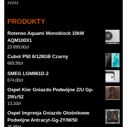
zzzzz
PRODUKTY
Rotenso Aquami Monoblock 10kW
AQM100X1
23 899,00
zł
Cubot P50 6/128GB Czarny
669,99
zł
SMEG LGM861D-2
674,00
zł
Ospel Kier Gniazdo Podwójne Z/U Gp-
2Wz/52
13,10
zł
Ospel Impresja Gniazdo Głośnikowe
Podwójne Antracyt-Gg-2Y/M/50
35,88
zł