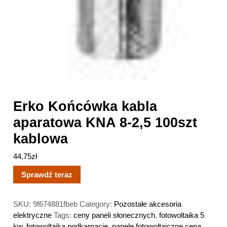
Erko Końcówka kabla
aparatowa KNA 8-2,5 100szt
kablowa
44,75
zł
Sprawdź teraz
SKU:
9f674881fbeb
Category:
Pozostałe akcesoria
elektryczne
Tags:
ceny paneli słonecznych
,
fotowoltaika 5
kw
,
fotowoltaika podkarpacie
,
panele fotowoltaiczne cena