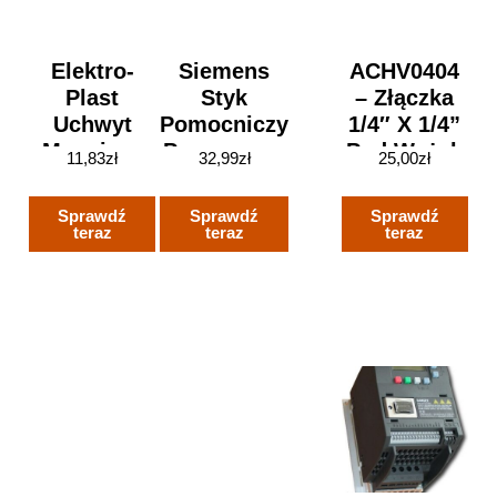
Elektro-
Siemens
ACHV0404
Plast
Styk
– Złączka
Uchwyt
Pomocniczy
1/4″ X 1/4”
Mocujący
Poprzeczny
Pod Wężyk
11,83
zł
32,99
zł
25,00
zł
Kablowy
2r 10a S0-
Z Zaworem
UP 30”
S12 Ip20
Zwrotnym –
Sprawdź
Sprawdź
Sprawdź
10/80/71mm
Kolor Biały
teraz
teraz
teraz
Sirius
3rh1921-
1ea02