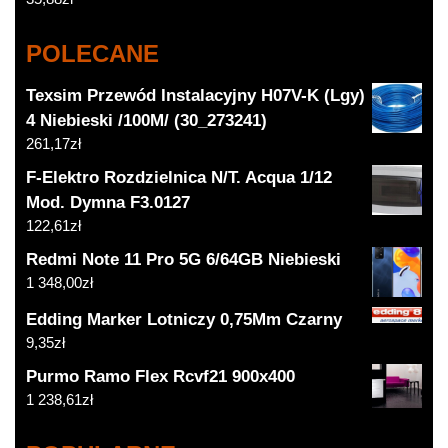
POLECANE
Texsim Przewód Instalacyjny H07V-K (Lgy)
4 Niebieski /100M/ (30_273241)
261,17
zł
F-Elektro Rozdzielnica N/T. Acqua 1/12
Mod. Dymna F3.0127
122,61
zł
Redmi Note 11 Pro 5G 6/64GB Niebieski
1 348,00
zł
Edding Marker Lotniczy 0,75Mm Czarny
9,35
zł
Purmo Ramo Flex Rcvf21 900x400
1 238,61
zł