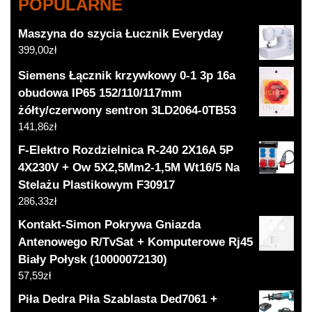
POPULARNE
Maszyna do szycia Łucznik Everyday
399,00
zł
Siemens Łącznik krzywkowy 0-1 3p 16a
obudowa IP65 152/110/117mm
żółty/czerwony sentron 3LD2064-0TB53
141,86
zł
F-Elektro Rozdzielnica R-240 2X16A 5P
4X230V + Ow 5X2,5Mm2-1,5M Wt16/5 Na
Stelażu Plastikowym F30917
286,33
zł
Kontakt-Simon Pokrywa Gniazda
Antenowego R/TvSat + Komputerowe Rj45
Biały Połysk (10000072130)
57,59
zł
Piła Dedra Piła Szablasta Ded7061 +