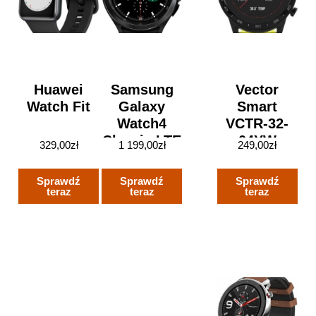
Huawei
Samsung
Vector
Watch Fit
Galaxy
Smart
Watch4
VCTR-32-
Classic LTE
04YW
329,00
zł
1 199,00
zł
249,00
zł
SM-R895
46mm
Sprawdź
Sprawdź
Sprawdź
Czarny
teraz
teraz
teraz