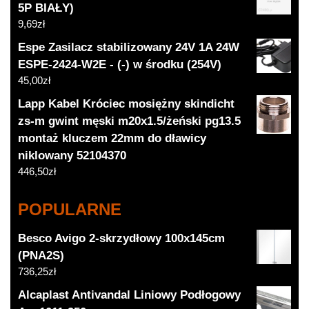
5P BIAŁY)
9,69
zł
Espe Zasilacz stabilizowany 24V 1A 24W
ESPE-2424-W2E - (-) w środku (254V)
45,00
zł
Lapp Kabel Króciec mosiężny skindicht
zs-m gwint męski m20x1.5/żeński pg13.5
montaż kluczem 22mm do dławicy
niklowany 52104370
446,50
zł
POPULARNE
Besco Avigo 2-skrzydłowy 100x145cm
(PNA2S)
736,25
zł
Alcaplast Antivandal Liniowy Podłogowy