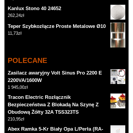
Kanlux Stono 40 24652
262,24
zł
Teper Szybkozłącze Proste Metalowe Ø10
11,73
zł
POLECANE
Zasilacz awaryjny Volt Sinus Pro 2200 E
2200VA/1600W
1 945,00
zł
Tracon Electric Rozłącznik
Bezpieczeństwa Z Blokadą Na Szynę Z
Obudową Żółty 32A TSS323TS
210,95
zł
Abex Ramka 5-Kr Biały Opa L/Perła (RA-