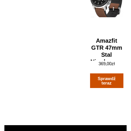
Amazfit
GTR 47mm
Stal
Nierdzewna
369,00
zł
Brązowo-
Srebrny
Sprawdź
teraz