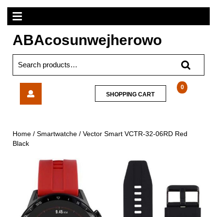
Skip
Open
to
content
Menu
ABAcosunwejherowo
Search
for:
Vector
0
SHOPPING
SHOPPING CART
Smart
CART
VCTR-
32-
06RD
Home
/
Smartwatche
/ Vector Smart VCTR-32-06RD Red
Red
Black
Black