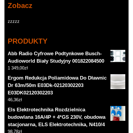
Zobacz
zzzzz
PRODUKTY
Abb Radio Cyfrowe Podtynkowe Busch-
Audioworld Biały Studyjny 001822084500
1 349,00
zł
Ergom Redukcja Poliamidowa Do Dławnic
Dr 63m/50m E03Dk-02120302203
E03DK02120302203
46,36
zł
Els Elektrotechnika Rozdzielnica
budowlana 16A/4P + 4*GS 230V, obudowa
stacjonarna, ELS Elektrotechnika, N410/4
98,78
zł