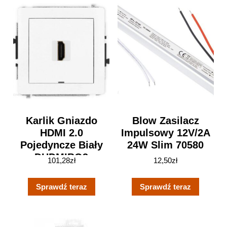
Karlik Gniazdo
Blow Zasilacz
HDMI 2.0
Impulsowy 12V/2A
Pojedyncze Biały
24W Slim 70580
DHDMIBO3
101,28
zł
12,50
zł
Sprawdź teraz
Sprawdź teraz