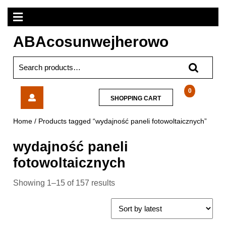
Skip
Open
to
content
Menu
ABAcosunwejherowo
Search
for:
Vector
0
SHOPPING
SHOPPING CART
Smart
CART
VCTR-
Home
/ Products tagged “wydajność paneli fotowoltaicznych”
32-
06RD
wydajność paneli
Red
Black
fotowoltaicznych
Showing 1–15 of 157 results