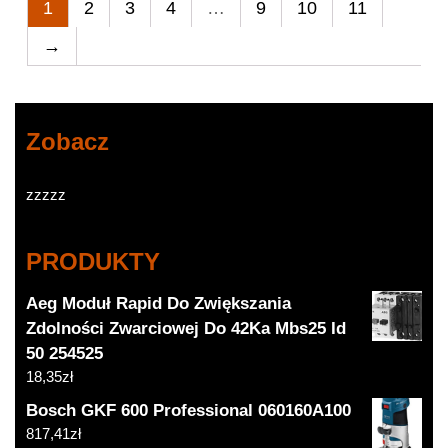
1
2
3
4
…
9
10
11
→
Zobacz
zzzzz
PRODUKTY
Aeg Moduł Rapid Do Zwiększania
Zdolności Zwarciowej Do 42Ka Mbs25 Id
50 254525
18,35
zł
Bosch GKF 600 Professional 060160A100
817,41
zł