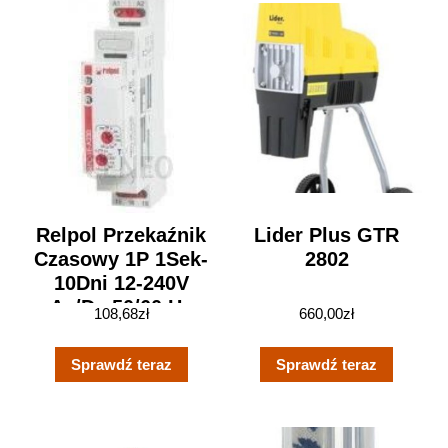
Relpol Przekaźnik
Lider Plus GTR
Czasowy 1P 1Sek-
2802
10Dni 12-240V
Ac/Dc 50/60 Hz
108,68
zł
660,00
zł
Opóźnione
Załączenie Rpc-1E-
Sprawdź teraz
Sprawdź teraz
Uni (863193)