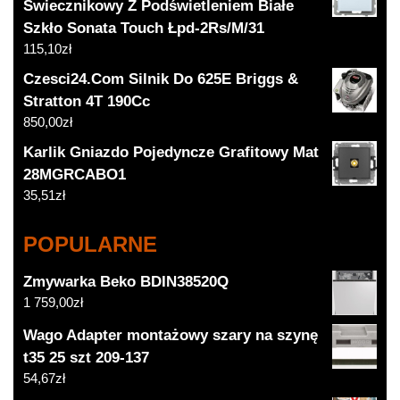
Świecznikowy Z Podświetleniem Białe
Szkło Sonata Touch Łpd-2Rs/M/31
115,10
zł
Czesci24.Com Silnik Do 625E Briggs &
Stratton 4T 190Cc
850,00
zł
Karlik Gniazdo Pojedyncze Grafitowy Mat
28MGRCABO1
35,51
zł
POPULARNE
Zmywarka Beko BDIN38520Q
1 759,00
zł
Wago Adapter montażowy szary na szynę
t35 25 szt 209-137
54,67
zł