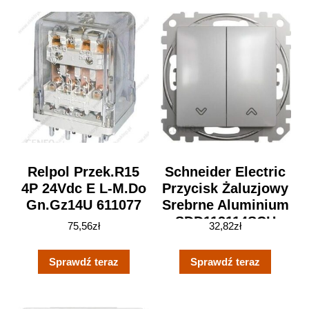
Relpol Przek.R15
Schneider Electric
4P 24Vdc E L-M.Do
Przycisk Żaluzjowy
Gn.Gz14U 611077
Srebrne Aluminium
SDD113114SCH
75,56
zł
32,82
zł
Sprawdź teraz
Sprawdź teraz