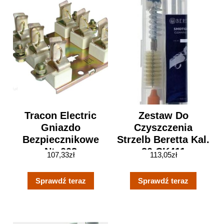
Tracon Electric
Zestaw Do
Gniazdo
Czyszczenia
Bezpiecznikowe
Strzelb Beretta Kal.
Nta003
20 CK411
107,33
zł
113,05
zł
(WB/WYCIORBERE
TTACK411) KR
Sprawdź teraz
Sprawdź teraz