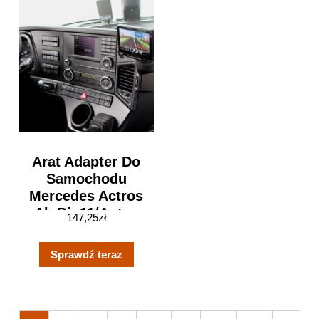
Arat Adapter Do
Samochodu
Mercedes Actros
Ab Bj. 11/Antos
147,25
zł
12/Arocs 13
Sprawdź teraz