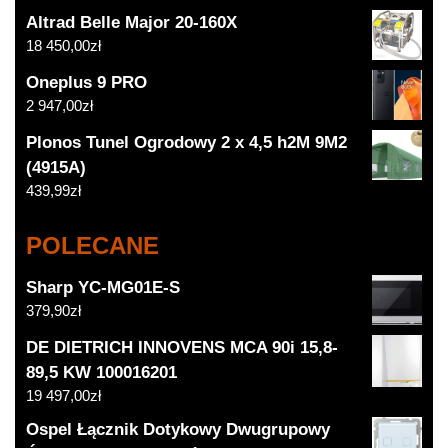
Altrad Belle Major 20-160X
18 450,00
zł
Oneplus 9 PRO
2 947,00
zł
Plonos Tunel Ogrodowy 2 x 4,5 h2M 9M2
(4915A)
439,99
zł
POLECANE
Sharp YC-MG01E-S
379,90
zł
DE DIETRICH INNOVENS MCA 90i 15,8-
89,5 KW 100016201
19 497,00
zł
Ospel Łącznik Dotykowy Dwugrupowy