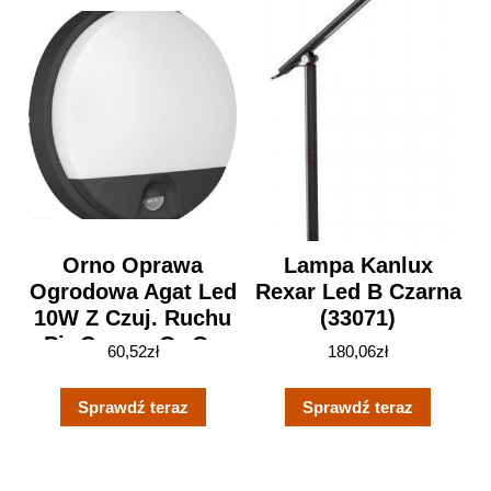
Orno Oprawa
Lampa Kanlux
Ogrodowa Agat Led
Rexar Led B Czarna
10W Z Czuj. Ruchu
(33071)
Pir Czarna Or Op
60,52
zł
180,06
zł
6111Blpmr4
Sprawdź teraz
Sprawdź teraz