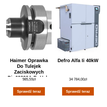
Haimer Oprawka
Defro Alfa Ii 40kW
Do Tulejek
Zaciskowych
Din69893A-Er Hsk-
985,59
zł
34 784,00
zł
A63 40x85Mm
8232560049
Sprawdź teraz
Sprawdź teraz