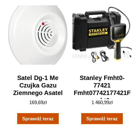
Satel Dg-1 Me
Stanley Fmht0-
Czujka Gazu
77421
Ziemnego Asatel
Fmht07742177421F
Mht0
169,69
zł
1 460,99
zł
Sprawdź teraz
Sprawdź teraz