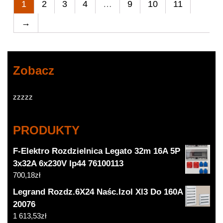
1
2
3
4
…
9
10
11
→
Zobacz
zzzzz
PRODUKTY
F-Elektro Rozdzielnica Legato 32m 16A 5P
3x32A 6x230V Ip44 76100113
700,18
zł
Legrand Rozdz.6X24 Naśc.Izol Xl3 Do 160A
20076
1 613,53
zł