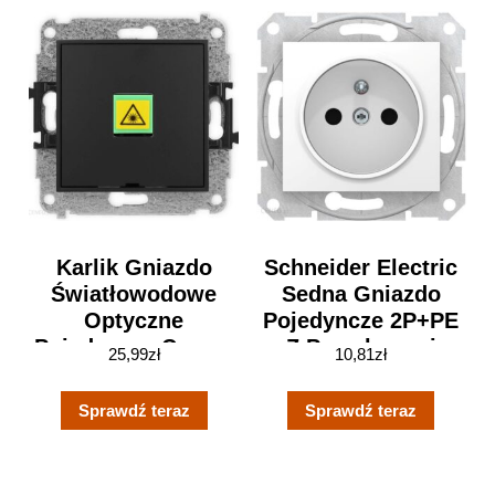
Karlik Gniazdo
Schneider Electric
Światłowodowe
Sedna Gniazdo
Optyczne
Pojedyncze 2P+PE
Pojedyncze Czarny
Z Przesłonami
25,99
zł
10,81
zł
Mat 12MGOPBO1
Biały SDN2800121
Sprawdź teraz
Sprawdź teraz