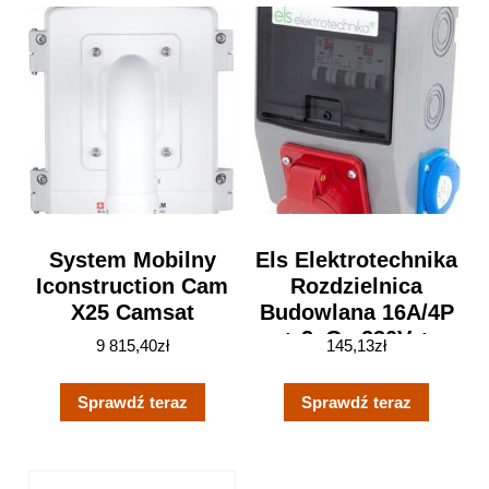
System Mobilny
Els Elektrotechnika
Iconstruction Cam
Rozdzielnica
X25 Camsat
Budowlana 16A/4P
+ 2xGs 230V +
9 815,40
zł
145,13
zł
Zabezpieczenia
Obudowa
Sprawdź teraz
Sprawdź teraz
Naścienna Okienko
6m (6No22C11C04)