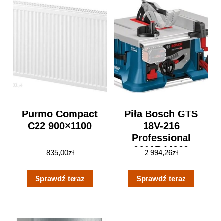
Purmo Compact
Piła Bosch GTS
C22 900×1100
18V-216
Professional
0601B44000
835,00
zł
2 994,26
zł
Sprawdź teraz
Sprawdź teraz