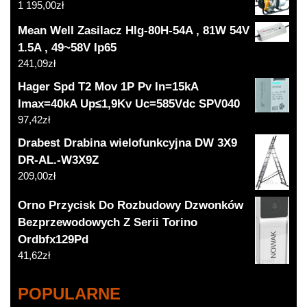
1 195,00
zł
Mean Well Zasilacz Hlg-80H-54A , 81W 54V
1.5A , 49~58V Ip65
241,09
zł
Hager Spd T2 Mov 1P Pv In=15kA
Imax=40kA Up≤1,9Kv Uc=585Vdc SPV040
97,42
zł
Drabest Drabina wielofunkcyjna DW 3X9
DR-AL.-W3X9Z
209,00
zł
Orno Przycisk Do Rozbudowy Dzwonków
Bezprzewodowych Z Serii Torino
Ordbfx129Pd
41,62
zł
POPULARNE