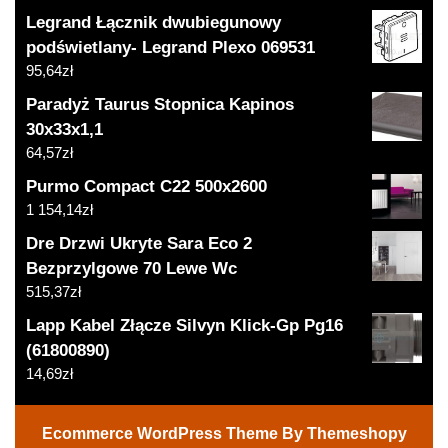
Legrand Łącznik dwubiegunowy
podświetlany- Legrand Plexo 069531
95,64
zł
Paradyż Taurus Stopnica Kapinos
30x33x1,1
64,57
zł
Purmo Compact C22 500x2600
1 154,14
zł
Dre Drzwi Ukryte Sara Eco 2
Bezprzylgowe 70 Lewe Wc
515,37
zł
Lapp Kabel Złącze Silvyn Klick-Gp Pg16
(61800890)
14,69
zł
Ecommerce WordPress Theme
By Themeshopy