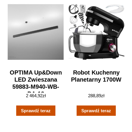
OPTIMA Up&down
Robot Kuchenny
LED Zwieszana
Planetarny 1700W
59883-M940-WB-
DA-12
2 464,92
zł
288,89
zł
Sprawdź teraz
Sprawdź teraz