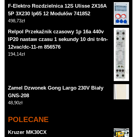
F-Elektro Rozdzielnica 12S Ulisse 2X16A
5P 3X230 Ip65 12 Modułów 741852
498,73
zł
Relpol Przekaźnik czasowy 1p 16a 440v
IP20 nastaw czasu 1 sekundy 10 dni tr4n-
12vac/dc-11-m 856576
194,14
zł
Zamel Dzwonek Gong Largo 230V Biały
GNS-208
48,90
zł
POLECANE
Kruzer MK30CX