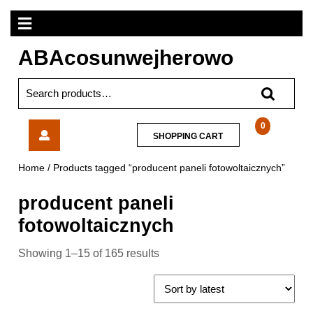
Skip
Open
to
content
Menu
ABAcosunwejherowo
Search
for:
Haimer
0
SHOPPING
SHOPPING CART
Oprawka
CART
Do
Home
/ Products tagged “producent paneli fotowoltaicznych”
Tulejek
Zaciskowych
producent paneli
Din69893A-
Er
fotowoltaicznych
Hsk-
A63
Showing 1–15 of 165 results
40x85Mm
8232560049