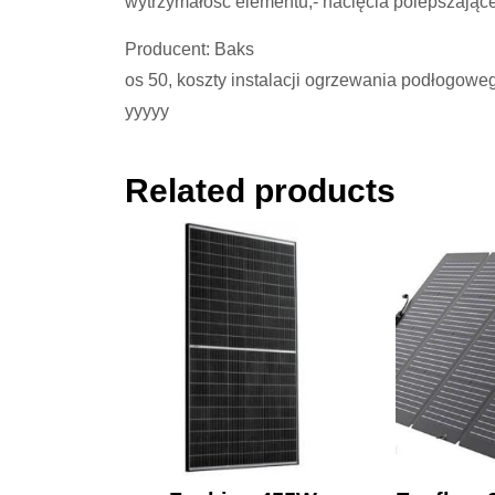
wytrzymałość elementu,- nacięcia polepszając
Producent: Baks
os 50, koszty instalacji ogrzewania podłogoweg
yyyyy
Related products