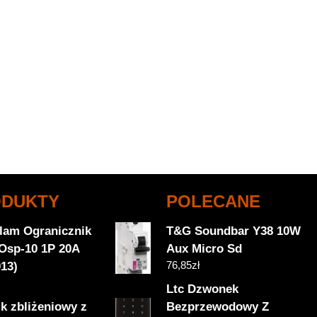
ODUKTY
POLECANE
olam Ogranicznik
T&G Soundbar Y38 10W
Osp-10 1P 20A
Aux Micro Sd
76,85
zł
013)
Ltc Dzwonek
k zbliżeniowy z
Bezprzewodowy Z