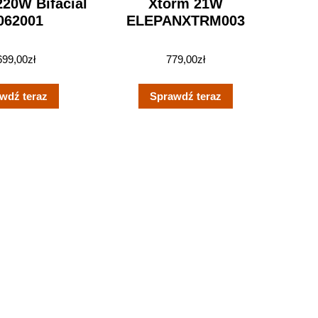
220W Bifacial
Xtorm 21W
062001
ELEPANXTRM003
699,00
zł
779,00
zł
wdź teraz
Sprawdź teraz