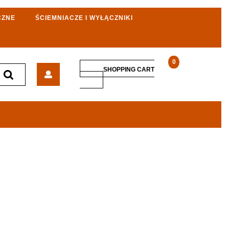
CZNE
ŚCIEMNIACZE I WYŁĄCZNIKI
0
Baks
SHOPPING CART
Uchwyt
SHOPPING
CART
Boczny
Panela
Buf35L
Czarny