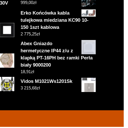
999,00
zł
230V
Erko Końcówka kabla
tulejkowa miedziana KC90 10-
150 1szt kablowa
2 775,25
zł
Abex Gniazdo
hermetyczne IP44 z/u z
klapką PT-16PH bez ramki Perła
biały 9000200
18,91
zł
Vidos M1021Ws1201Sk
3 215,68
zł