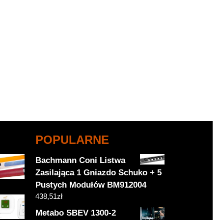
POPULARNE
Bachmann Coni Listwa
Zasilająca 1 Gniazdo Schuko + 5
Pustych Modułów BM912004
438,51
zł
Metabo SBEV 1300-2