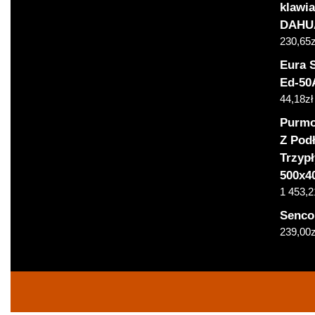
klawi
DAHU
230,65
z
Eura 
Ed-50
44,18
zł
Purmo
Z Pod
Trzyp
500x4
1 453,2
Senco
239,00
z