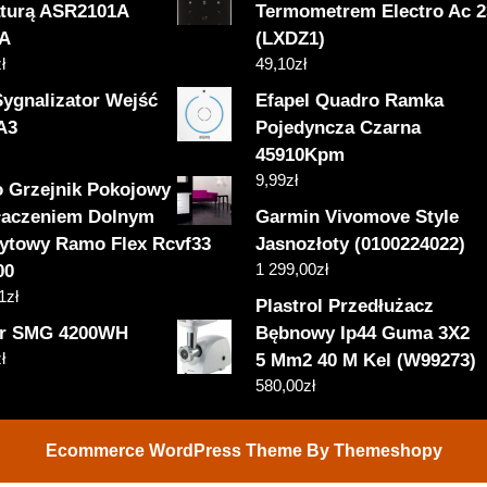
aturą ASR2101A
Termometrem Electro Ac 
A
(LXDZ1)
ł
49,10
zł
Sygnalizator Wejść
Efapel Quadro Ramka
A3
Pojedyncza Czarna
45910Kpm
9,99
zł
 Grzejnik Pokojowy
łaczeniem Dolnym
Garmin Vivomove Style
łytowy Ramo Flex Rcvf33
Jasnozłoty (0100224022)
1 299,00
zł
00
1
zł
Plastrol Przedłużacz
r SMG 4200WH
Bębnowy Ip44 Guma 3X2
ł
5 Mm2 40 M Kel (W99273)
580,00
zł
Ecommerce WordPress Theme
By Themeshopy