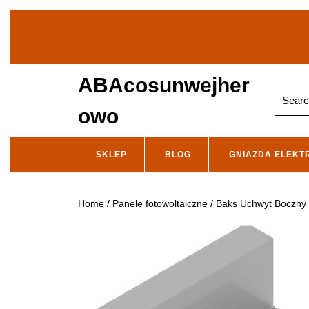
Skip
to
content
ABAcosunwejher
Search
for:
owo
SKLEP
BLOG
GNIAZDA ELEKT
Home
/
Panele fotowoltaiczne
/ Baks Uchwyt Boczny