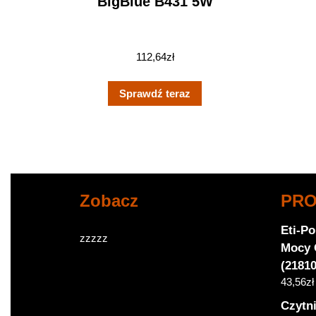
BigBlue B431 5W
112,64
zł
Sprawdź teraz
Zobacz
PR
Eti-P
zzzzz
Mocy 
(2181
43,56
zł
Czytni