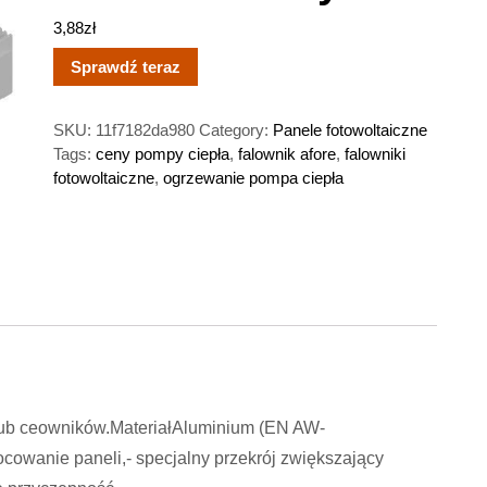
3,88
zł
Sprawdź teraz
SKU:
11f7182da980
Category:
Panele fotowoltaiczne
Tags:
ceny pompy ciepła
,
falownik afore
,
falowniki
fotowoltaiczne
,
ogrzewanie pompa ciepła
 lub ceowników.MateriałAluminium (EN AW-
cowanie paneli,- specjalny przekrój zwiększający