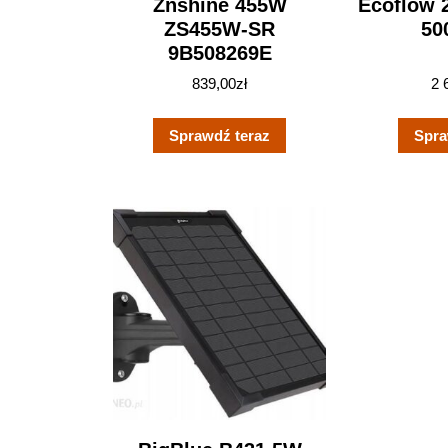
Znshine 455W
Ecoflow 
ZS455W-SR
50
9B508269E
839,00
zł
2 
Sprawdź teraz
Spra