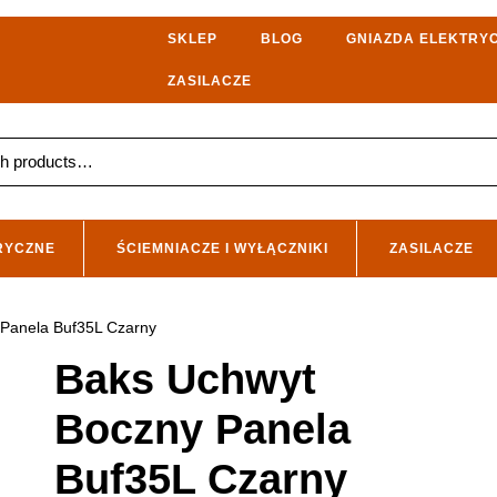
SKLEP
BLOG
GNIAZDA ELEKTRY
ZASILACZE
RYCZNE
ŚCIEMNIACZE I WYŁĄCZNIKI
ZASILACZE
 Panela Buf35L Czarny
Baks Uchwyt
Boczny Panela
Buf35L Czarny