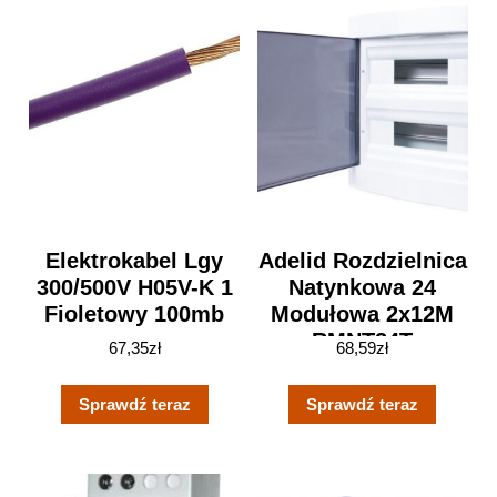
Elektrokabel Lgy
Adelid Rozdzielnica
300/500V H05V-K 1
Natynkowa 24
Fioletowy 100mb
Modułowa 2x12M
RMNT24T
67,35
zł
68,59
zł
Sprawdź teraz
Sprawdź teraz