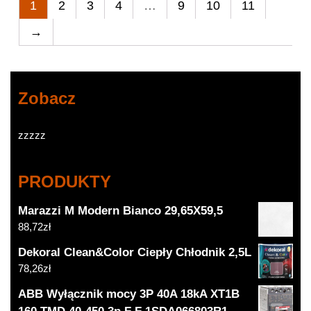
1
2
3
4
…
9
10
11
→
Zobacz
zzzzz
PRODUKTY
Marazzi M Modern Bianco 29,65X59,5
88,72
zł
Dekoral Clean&Color Ciepły Chłodnik 2,5L
78,26
zł
ABB Wyłącznik mocy 3P 40A 18kA XT1B