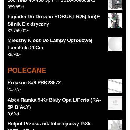
160 TMD 40-450 3p F F 1SDA066803R1
389,85
zł
Łuparka Do Drewna ROBUST R25(Ton)E
Silnik Elektryczny
33 755,00
zł
Mleczny Klosz Do Lampy Ogrodowej
Lumikula 20Cm
36,90
zł
POLECANE
Proxxon 8x9 PRK23872
25,07
zł
Abex Ramka 5-Kr Biały Opa L/Perła (RA-
5P BIAŁY)
9,69
zł
Relpol Przekaźnik Interfejsowy Pi85-