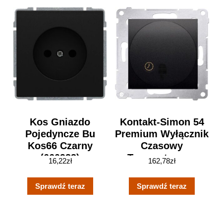
Kos Gniazdo
Kontakt-Simon 54
Pojedyncze Bu
Premium Wyłącznik
Kos66 Czarny
Czasowy
(660933)
Tranzystorowy
16,22
zł
162,78
zł
Opóźnienie
Wyłączenia Od 30
Sprawdź teraz
Sprawdź teraz
Sek Do 99 Min
Antracyt
(DWC10T.01/48)