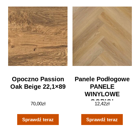
Opoczno Passion
Panele Podłogowe
Oak Beige 22,1×89
PANELE
WINYLOWE
GOBIG!
70,00
zł
12,42
zł
HERRINGBONE
PERRY GB100301
Sprawdź teraz
Sprawdź teraz
AC5 5,5 MM
NOMAD FLO