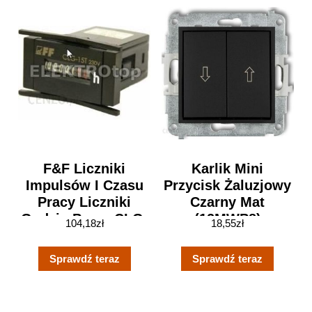
F&F Liczniki
Karlik Mini
Impulsów I Czasu
Przycisk Żaluzjowy
Pracy Liczniki
Czarny Mat
Godzin Pracy CLG-
(12MWP8)
104,18
zł
18,55
zł
15T
Sprawdź teraz
Sprawdź teraz