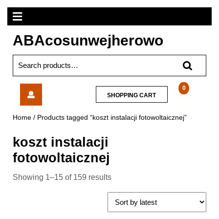
Skip
Open
to
content
Menu
ABAcosunwejherowo
Search
for:
Opoczno
0
SHOPPING
SHOPPING CART
Passion
CART
Oak
Home
/ Products tagged “koszt instalacji fotowoltaicznej”
Beige
22,1×89
koszt instalacji
fotowoltaicznej
Showing 1–15 of 159 results