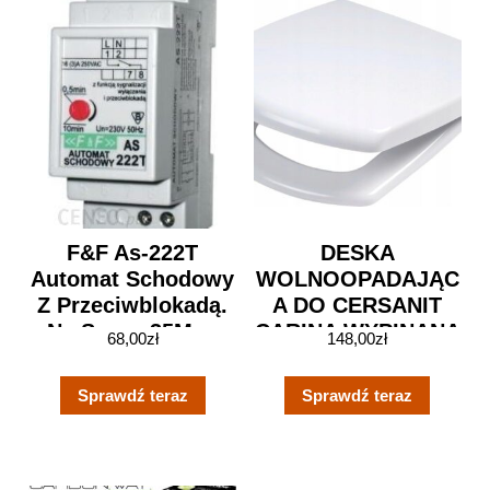
F&F As-222T
DESKA
Automat Schodowy
WOLNOOPADAJĄC
Z Przeciwblokadą.
A DO CERSANIT
Na Szynę 35Mm.
CARINA WYPINANA
68,00
zł
148,00
zł
10A 230V Ac
As222T
Sprawdź teraz
Sprawdź teraz