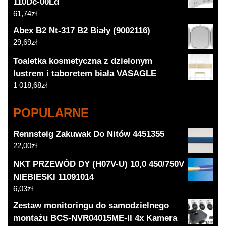
110Dc-00Ld
61,74
zł
Abex B2 Nt-317 B2 Biały (9002116)
29,69
zł
Toaletka kosmetyczna z dzielonym
lustrem i taboretem biała VASAGLE
1 018,68
zł
POPULARNE
Rennsteig Zakuwak Do Nitów 4451355
22,00
zł
NKT PRZEWÓD DY (H07V-U) 10,0 450/750V
NIEBIESKI 11091014
6,03
zł
Zestaw monitoringu do samodzielnego
montażu BCS-NVR04015ME-II 4x Kamera