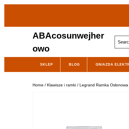
Skip
to
content
ABAcosunwejher
Search
for:
owo
SKLEP
BLOG
GNIAZDA ELEKT
Home
/
Klawisze i ramki
/ Legrand Ramka Osłonowa 