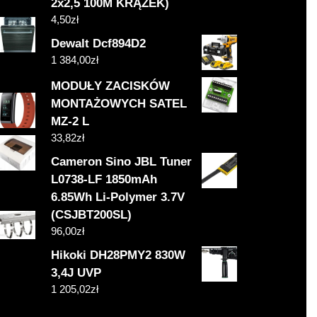
2x2,5 100M KRĄŻEK)
4,50
zł
Dewalt Dcf894D2
1 384,00
zł
MODUŁY ZACISKÓW
MONTAŻOWYCH SATEL
MZ-2 L
33,82
zł
Cameron Sino JBL Tuner
L0738-LF 1850mAh
6.85Wh Li-Polymer 3.7V
(CSJBT200SL)
96,00
zł
Hikoki DH28PMY2 830W
3,4J UVP
1 205,02
zł