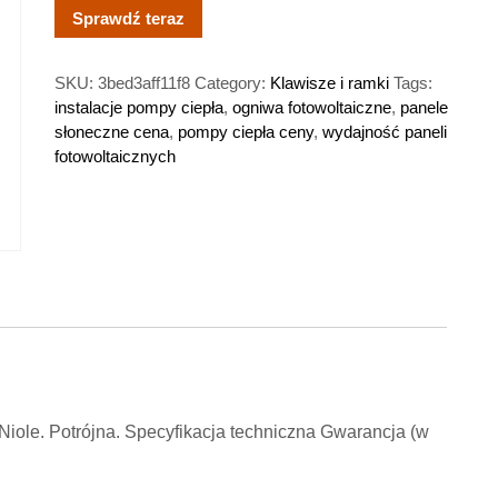
Sprawdź teraz
SKU:
3bed3aff11f8
Category:
Klawisze i ramki
Tags:
instalacje pompy ciepła
,
ogniwa fotowoltaiczne
,
panele
słoneczne cena
,
pompy ciepła ceny
,
wydajność paneli
fotowoltaicznych
 Niole. Potrójna. Specyfikacja techniczna Gwarancja (w