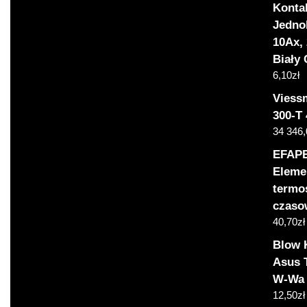
Konta
Jedno
10Ax,
Biały
6,10
zł
Viess
300-T
34 346
EFAP
Eleme
termo
czaso
40,70
zł
Blow 
Asus 
W-Wa
12,50
zł