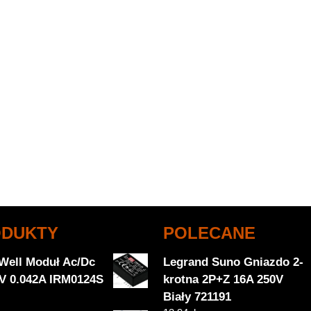
ODUKTY
POLECANE
Well Moduł Ac/Dc
Legrand Suno Gniazdo 2-
V 0.042A IRM0124S
krotna 2P+Z 16A 250V
Biały 721191