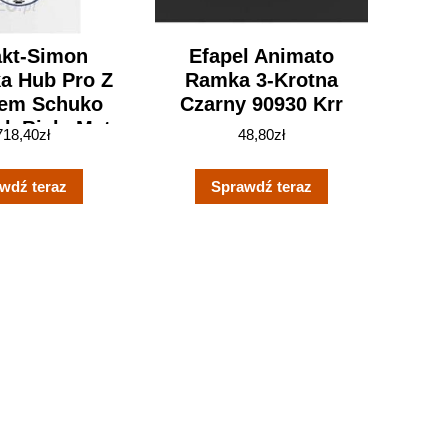
akt-Simon
Efapel Animato
ka Hub Pro Z
Ramka 3-Krotna
em Schuko
Czarny 90930 Krr
k Biały Mat
718,40
zł
48,80
zł
32108230)
wdź teraz
Sprawdź teraz