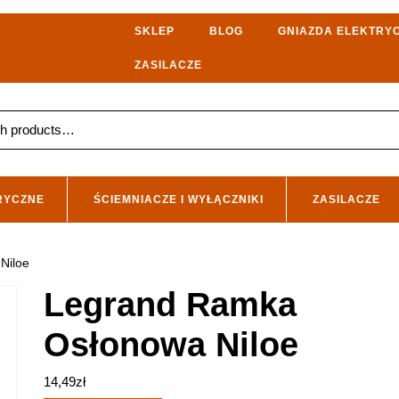
SKLEP
BLOG
GNIAZDA ELEKTRY
ZASILACZE
RYCZNE
ŚCIEMNIACZE I WYŁĄCZNIKI
ZASILACZE
Niloe
Legrand Ramka
Osłonowa Niloe
14,49
zł