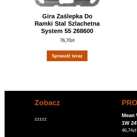
Gira Zaślepka Do
Ramki Stal Szlachetna
System 55 268600
76,70
zł
Sprawdź teraz
Zobacz
PR
Mean 
zzzzz
1W 24
46,74
zł