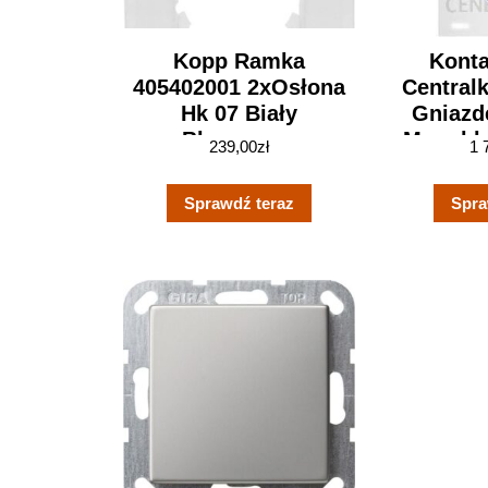
Kopp Ramka
Kont
405402001 2xOsłona
Central
Hk 07 Biały
Gniazd
Błyszczący
Monoblo
239,00
zł
1 
(100
Sprawdź teraz
Spra