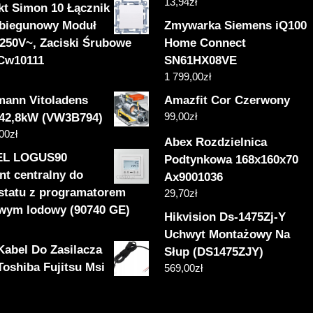
13,94
zł
kt Simon 10 Łącznik
biegunowy Moduł
Zmywarka Siemens iQ100
 250V~, Zaciski Śrubowe
Home Connect
 Cw10111
SN61HX08VE
1 799,00
zł
mann Vitoladens
Amazfit Cor Czerwony
99,00
zł
 42,8kW (VW3B794)
,00
zł
Abex Rozdzielnica
EL LOGUS90
Podtynkowa 168x160x70
nt centralny do
Ax9001036
statu z programatorem
29,70
zł
wym lodowy (90740 GE)
Hikvision Ds-1475Zj-Y
Uchwyt Montażowy Na
Kabel Do Zasilacza
Słup (DS1475ZJY)
Toshiba Fujitsu Msi
569,00
zł