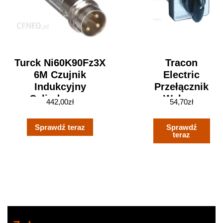
Turck Ni60K90Fz3X
Tracon
6M Czujnik
Electric
Indukcyjny
Przełącznik
Cylindryczny
Wyboru
442,00
zł
54,70
zł
Platikowy
Bez
Gwintowany
Obudowy
Sprawdź teraz
Sprawdź
(BI10P30SRY1XS85)
20A 0-1-2
teraz
TKB2093