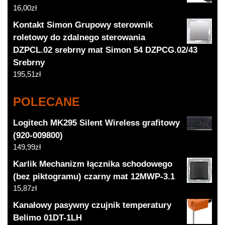
16,00
zł
Kontakt Simon Grupowy sterownik
roletowy do zdalnego sterowania
DZPCL.02 srebrny mat Simon 54 DZPCG.02/43
Srebrny
195,51
zł
POLECANE
Logitech MK295 Silent Wireless grafitowy
(920-009800)
149,99
zł
Karlik Mechanizm łącznika schodowego
(bez piktogramu) czarny mat 12MWP-3.1
15,87
zł
Kanałowy pasywny czujnik temperatury
Belimo 01DT-1LH