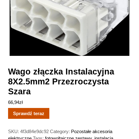
Wago złączka Instalacyjna
8X2.5mm2 Przezroczysta
Szara
66,94
zł
Sprawdź teraz
SKU:
4f3d84e9dc92
Category:
Pozostałe akcesoria
elektryczne
Tags:
fotowoltaiczne zestawy
,
instalacja