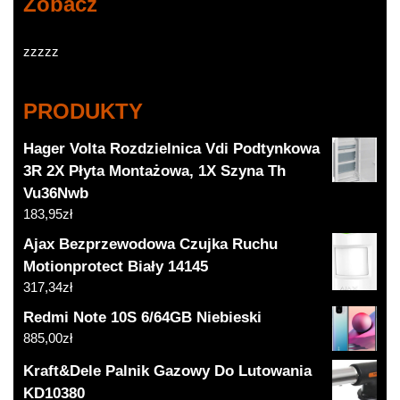
Zobacz
zzzzz
PRODUKTY
Hager Volta Rozdzielnica Vdi Podtynkowa
3R 2X Płyta Montażowa, 1X Szyna Th
Vu36Nwb
183,95
zł
Ajax Bezprzewodowa Czujka Ruchu
Motionprotect Biały 14145
317,34
zł
Redmi Note 10S 6/64GB Niebieski
885,00
zł
Kraft&Dele Palnik Gazowy Do Lutowania
KD10380