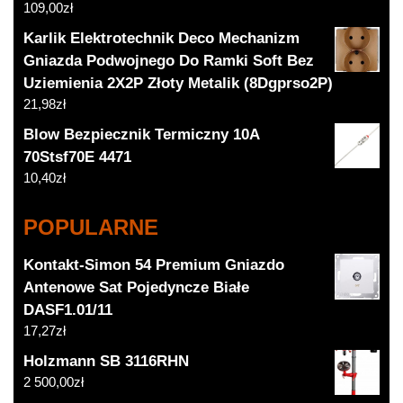
109,00
zł
Karlik Elektrotechnik Deco Mechanizm
Gniazda Podwojnego Do Ramki Soft Bez
Uziemienia 2X2P Złoty Metalik (8Dgprso2P)
21,98
zł
Blow Bezpiecznik Termiczny 10A
70Stsf70E 4471
10,40
zł
POPULARNE
Kontakt-Simon 54 Premium Gniazdo
Antenowe Sat Pojedyncze Białe
DASF1.01/11
17,27
zł
Holzmann SB 3116RHN
2 500,00
zł