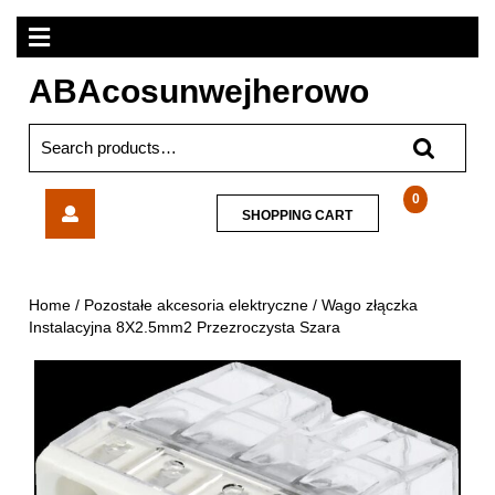
Skip
Open
to
content
Menu
ABAcosunwejherowo
Search
for:
Wago
0
SHOPPING
SHOPPING CART
złączka
CART
Instalacyjna
8X2.5mm2
Przezroczysta
Home
/
Pozostałe akcesoria elektryczne
/ Wago złączka
Szara
Instalacyjna 8X2.5mm2 Przezroczysta Szara