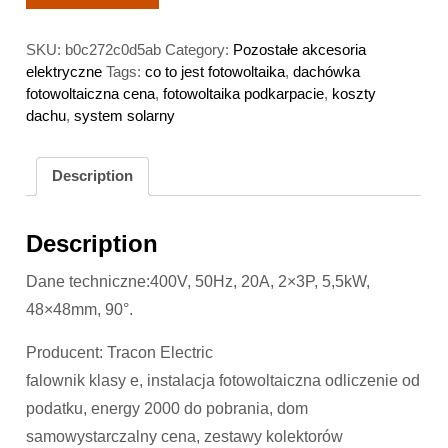
SKU:
b0c272c0d5ab
Category:
Pozostałe akcesoria
elektryczne
Tags:
co to jest fotowoltaika
,
dachówka
fotowoltaiczna cena
,
fotowoltaika podkarpacie
,
koszty
dachu
,
system solarny
Description
Description
Dane techniczne:400V, 50Hz, 20A, 2×3P, 5,5kW,
48×48mm, 90°.
Producent: Tracon Electric
falownik klasy e, instalacja fotowoltaiczna odliczenie od
podatku, energy 2000 do pobrania, dom
samowystarczalny cena, zestawy kolektorów