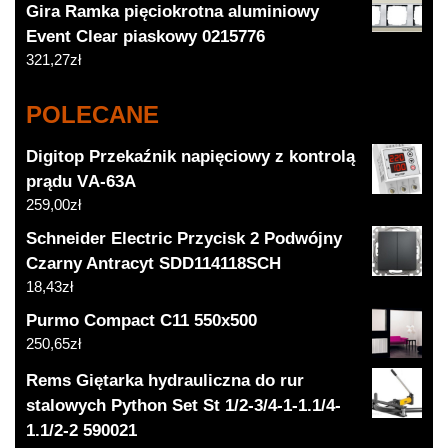
Gira Ramka pięciokrotna aluminiowy
Event Clear piaskowy 0215776
321,27
zł
POLECANE
Digitop Przekaźnik napięciowy z kontrolą
prądu VА-63А
259,00
zł
Schneider Electric Przycisk 2 Podwójny
Czarny Antracyt SDD114118SCH
18,43
zł
Purmo Compact C11 550x500
250,65
zł
Rems Giętarka hydrauliczna do rur
stalowych Python Set St 1/2-3/4-1-1.1/4-
1.1/2-2 590021