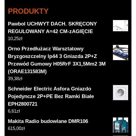
PRODUKTY
Pawbol UCHWYT DACH. SKRĘCONY
REGULOWANY A=42 CM-zAGIĘCIE
10,25
zł
Orno Przedłużacz Warsztatowy
Bryzgoszczelny Ip44 3 Gniazda 2P+Z
Przewód Gumowy H05RrF 3X1,5Mm2 3M
(ORAE131583M)
39,38
zł
Schneider Electric Asfora Gniazdo
Pojedyncze 2P+PE Bez Ramki Białe
EPH2800721
6,61
zł
Makita Radio budowlane DMR106
615,00
zł