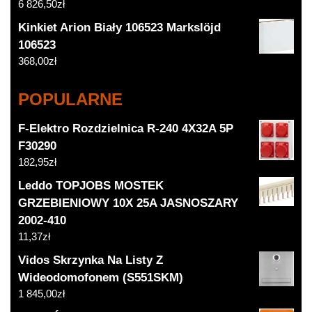
6 826,50
zł
Kinkiet Arion Biały 106523 Markslöjd
106523
368,00
zł
POPULARNE
F-Elektro Rozdzielnica R-240 4X32A 5P
F30290
182,95
zł
Leddo TOPJOBS MOSTEK
GRZEBIENIOWY 10X 25A JASNOSZARY
2002-410
11,37
zł
Vidos Skrzynka Na Listy Z
Wideodomofonem (S551SKM)
1 845,00
zł