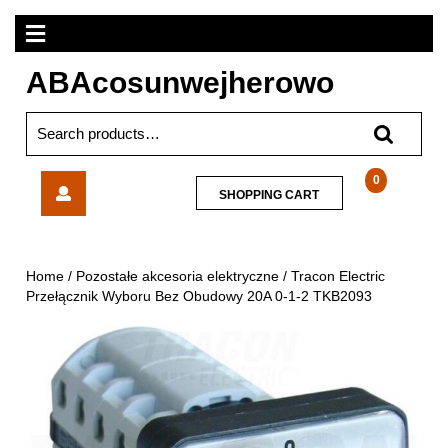
Skip
Open
to
content
Menu
ABAcosunwejherowo
Search
for:
Tracon
0
SHOPPING
SHOPPING CART
Electric
CART
Przełącznik
Wyboru
Bez
Home
/
Pozostałe akcesoria elektryczne
/ Tracon Electric
Obudowy
Przełącznik Wyboru Bez Obudowy 20A 0-1-2 TKB2093
20A
0-
1-
2
TKB2093