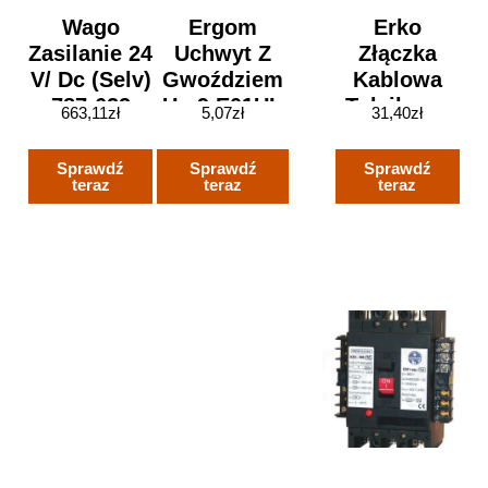
Wago
Ergom
Erko
Zasilanie 24
Uchwyt Z
Złączka
V/ Dc (Selv)
Gwoździem
Kablowa
787-622
Ug 9 E01UI-
Tulejkowa
663,11
zł
5,07
zł
31,40
zł
01040100701
Miedziana
KLD 16
Sprawdź
Sprawdź
Sprawdź
20szt
teraz
teraz
teraz