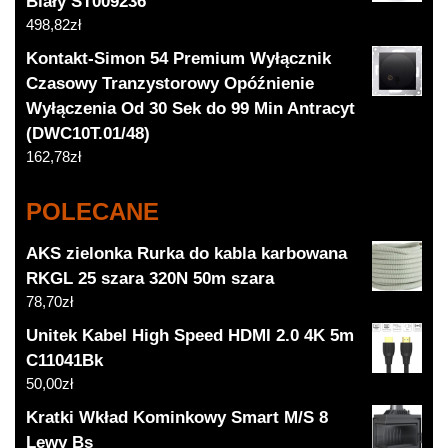
Biały ST009236
498,82
zł
Kontakt-Simon 54 Premium Wyłącznik
Czasowy Tranzystorowy Opóźnienie
Wyłączenia Od 30 Sek do 99 Min Antracyt
(DWC10T.01/48)
162,78
zł
POLECANE
AKS zielonka Rurka do kabla karbowana
RKGL 25 szara 320N 50m szara
78,70
zł
Unitek Kabel High Speed HDMI 2.0 4K 5m
C11041Bk
50,00
zł
Kratki Wkład Kominkowy Smart M/S 8
Lewy Bs