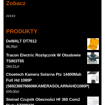
Zobacz
zzzzz
PRODUKTY
DeWALT DT7612
86,99
zł
Tracon Electric Rozłącznik W Obudowie
TS803T65
284,51
zł
Choetech Kamera Solarna Ptz 14400Mah
Full Hd 1080P
(5692388766606KAMERASOLARNAHD1080P)
699,00
zł
Steinel Czujnik Obecności Hf 360 Com2