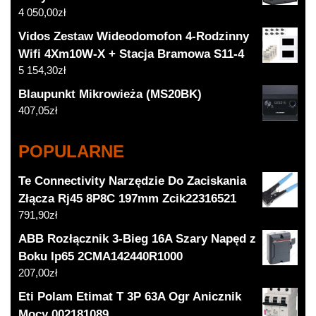
4 050,00
zł
Vidos Zestaw Wideodomofon 4-Rodzinny
Wifi 4Xm10W-X + Stacja Bramowa S11-4
5 154,30
zł
Blaupunkt Mikrowieża (MS20BK)
407,05
zł
POPULARNE
Te Connectivity Narzędzie Do Zaciskania
Złącza Rj45 8P8C 197mm Zcik22316521
791,90
zł
ABB Rozłącznik 3-Bieg 16A Szary Napęd z
Boku Ip65 2CMA142440R1000
207,00
zł
Eti Polam Etimat T 3P 63A Ogr Anicznik
Mocy 002181089