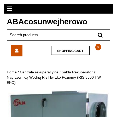
Skip
Open
to
content
Menu
ABAcosunwejherowo
Search
for:
Salda
0
SHOPPING
SHOPPING CART
Rekuperator
CART
z
Nagrzewnicą
Wodną
Home
/
Centrale rekuperacyjne
/ Salda Rekuperator z
Ris
Nagrzewnicą Wodną Ris Hw Eko Poziomy (RIS 3500 HW
Hw
EKO)
Eko
Poziomy
(RIS
3500
HW
EKO)