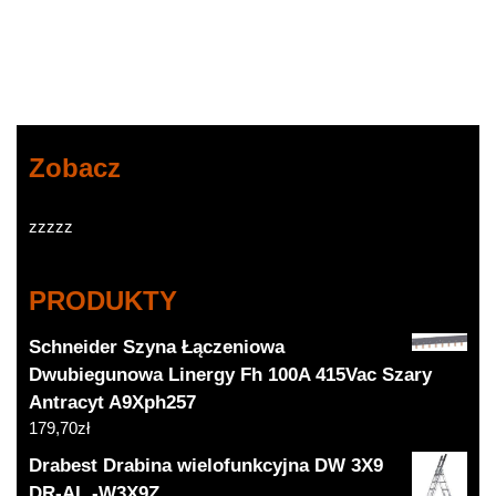
Zobacz
zzzzz
PRODUKTY
Schneider Szyna Łączeniowa
Dwubiegunowa Linergy Fh 100A 415Vac Szary
Antracyt A9Xph257
179,70
zł
Drabest Drabina wielofunkcyjna DW 3X9
DR-AL.-W3X9Z