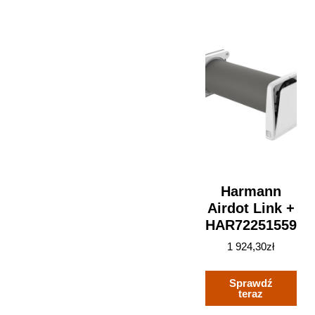
Fazowa
Harmann
Airdot Link +
HAR72251559
1 924,30
zł
Sprawdź
teraz