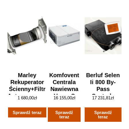
Marley
Komfovent
Berluf Selen
Rekuperator
Centrala
Ii 800 By-
Ścienny+Filtr
Nawiewna
Pass
Antysmogowy
Verso S
Centrala
1 680,00
zł
16 155,00
zł
17 231,81
zł
Menv180+F7
2100 F/W-
Wentylacyjna
Ec
Wydajność
Sprawdź teraz
Sprawdź
Sprawdź
910M3/H Moc
teraz
teraz
750W 1-