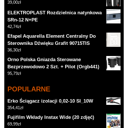
39,00
zł
ELEKTROPLAST Rozdzielnica natynkowa
SRn-12 N+PE
42,74
zł
Efapel Aquarella Element Centralny Do
Sterownika Dźwięku Grafit 90715TIS
36,30
zł
Orno Polska Gniazda Sterowane
Bezprzewodowo 2 Szt. + Pilot (Orgb441)
95,79
zł
POPULARNE
Erko Ściągacz izolacji 0,02-10 SI_10W
354,41
zł
Fujifilm Wkłady Instax Wide (20 zdjęć)
69,99
zł