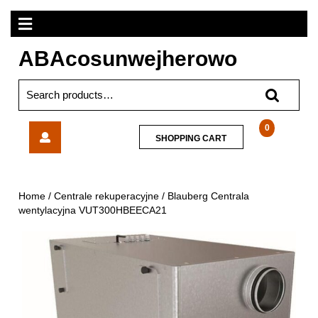
Skip
Open
to
content
Menu
ABAcosunwejherowo
Search
for:
Blauberg
0
SHOPPING
SHOPPING CART
Centrala
CART
wentylacyjna
VUT300HBEECA21
Home
/
Centrale rekuperacyjne
/ Blauberg Centrala
wentylacyjna VUT300HBEECA21