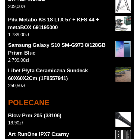
209,00
zł
Piła Metabo KS 18 LTX 57 + KFS 44 +
metaBOX 691195000
1 789,00
zł
Samsung Galaxy S10 SM-G973 8/128GB
Prism Blue
2 799,00
zł
Libet Płyta Ceramiczna Sundeck
60X60X2Cm (1F8557941)
250,50
zł
POLECANE
Blow Prm 205 (33106)
18,90
zł
Art RunOne IPX7 Czarny