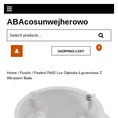
Skip
Open
to
content
Menu
ABAcosunwejherowo
Search
for:
Pawbol
0
SHOPPING
SHOPPING CART
Pk60
CART
Lux
Głęboka
Łączeniowa
Home
/
Puszki
/ Pawbol Pk60 Lux Głęboka Łączeniowa Z
Z
Wkrętami Biała
Wkrętami
Biała