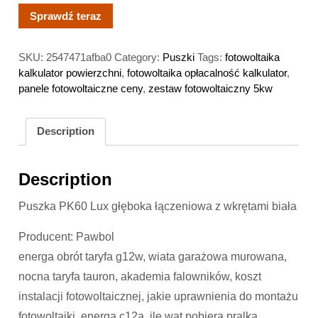
Sprawdź teraz
SKU:
2547471afba0
Category:
Puszki
Tags:
fotowoltaika
kalkulator powierzchni
,
fotowoltaika opłacalność kalkulator
,
panele fotowoltaiczne ceny
,
zestaw fotowoltaiczny 5kw
Description
Description
Puszka PK60 Lux głęboka łączeniowa z wkrętami biała
Producent: Pawbol
energa obrót taryfa g12w, wiata garażowa murowana,
nocna taryfa tauron, akademia falowników, koszt
instalacji fotowoltaicznej, jakie uprawnienia do montażu
fotowoltaiki, energa c12a, ile wat pobiera pralka