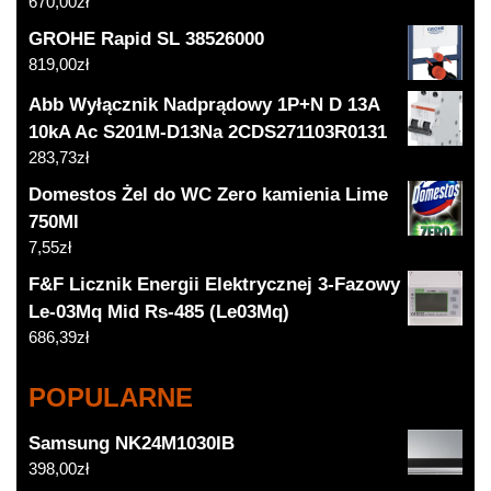
670,00
zł
GROHE Rapid SL 38526000
819,00
zł
Abb Wyłącznik Nadprądowy 1P+N D 13A
10kA Ac S201M-D13Na 2CDS271103R0131
283,73
zł
Domestos Żel do WC Zero kamienia Lime
750Ml
7,55
zł
F&F Licznik Energii Elektrycznej 3-Fazowy
Le-03Mq Mid Rs-485 (Le03Mq)
686,39
zł
POPULARNE
Samsung NK24M1030IB
398,00
zł