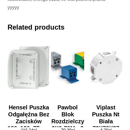
yyyyy
Related products
Hensel Puszka
Pawbol
Viplast
Odgałęźna Bez
Blok
Puszka Nt
Zacisków
Rozdzielczy
Biała
180x130x77mm
2X6-70Mm2
79X79X37