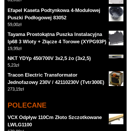
Efapel Kaseta Podtynkowa 4-Modułowej
Puszki Podłogowej 83052
59,00
zł
Tayama Prostokątna Puszka Instalacyjna
Ip68 3 Wloty + Złącze 4 Torowe (XYPG93P)
19,99
zł
NKT YDYp 450/700V 3x2,5 żo (3x2,5)
5,23
zł
Tracon Electric Transformator
Jednofazowy 230V / 42110230V (Tvtr300E)
273,19
zł
POLECANE
VCX Odpływ 110Cm Złoto Szczotkowane
LWLG1100