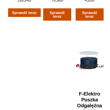
116,24
zł
70,38
zł
4,20
zł
IP66/ip67 Szara
/ 2X6-
Okrągła
Tworzywo Kf
70Mm2
075-01
Sprawdź teraz
Sprawdź
Sprawdź
1000 H
E4092N
(147844)
teraz
teraz
62000087
F-Elektro
Puszka
Odgałęźna