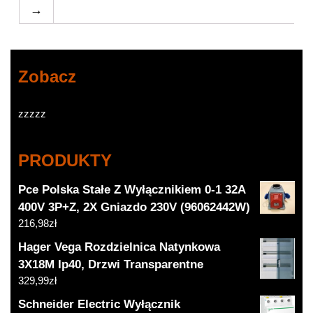
→
Zobacz
zzzzz
PRODUKTY
Pce Polska Stałe Z Wyłącznikiem 0-1 32A
400V 3P+Z, 2X Gniazdo 230V (96062442W)
216,98
zł
Hager Vega Rozdzielnica Natynkowa
3X18M Ip40, Drzwi Transparentne
329,99
zł
Schneider Electric Wyłącznik