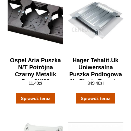
Ospel Aria Puszka
Hager Tehalit.Uk
N/T Potrójna
Uniwersalna
Czarny Metalik
Puszka Podłogowa
Pnp-3U/33
Na Płycie Rozmiar
11,49
zł
349,40
zł
3 50-80 Stal
Udb3050080
Sprawdź teraz
Sprawdź teraz