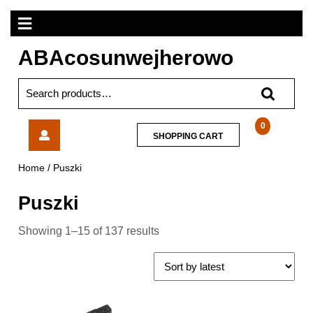
Skip
Open
to
content
Menu
ABAcosunwejherowo
Search
for:
Kontakt-
0
SHOPPING
SHOPPING CART
Simon
CART
Puszka
Home
/ Puszki
Podłogowa
1-
Puszki
Modułowa
2xK45
Showing 1–15 of 137 results
93mm+Sm102/9
Grafit
SF110/14