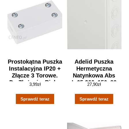
Prostokątna Puszka
Adelid Puszka
Instalacyjna IP20 +
Hermetyczna
Złącze 3 Torowe.
Natynkowa Abs
Do Złożenia. Biała.
Ip65 260x150x80
3,99
zł
27,90
zł
Sprawdź teraz
Sprawdź teraz