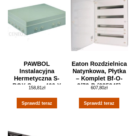
PAWBOL
Eaton Rozdzielnica
Instalacyjna
Natynkowa, Płytka
Hermetyczna S-
– Komplet Bf-O-
BOX Szary 460 X
3/72-P (285345)
158,81
zł
607,80
zł
380 X 120, 18
Osłabień, IP 56 (S-
Sprawdź teraz
Sprawdź teraz
BOX 816)