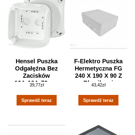
Hensel Puszka
F-Elektro Puszka
Odgałęźna Bez
Hermetyczna FG
Zacisków
240 X 190 X 90 Z
104x104x70mm
Dławikami
39,77
zł
43,42
zł
IP66/ip67 Szara
(F1.0064)
Tworzywo Kf 0400
Sprawdź teraz
Sprawdź teraz
G 62000045