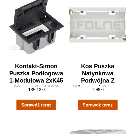
Kontakt-Simon
Kos Puszka
Puszka Podłogowa
Natynkowa
1-Modułowa 2xK45
Podwójna Z
93mm+Sm102/9
Wkrętami Cosmo
135,12
zł
7,96
zł
Grafit SF110/14
45×45 ( 310492 )
Sprawdź teraz
Sprawdź teraz