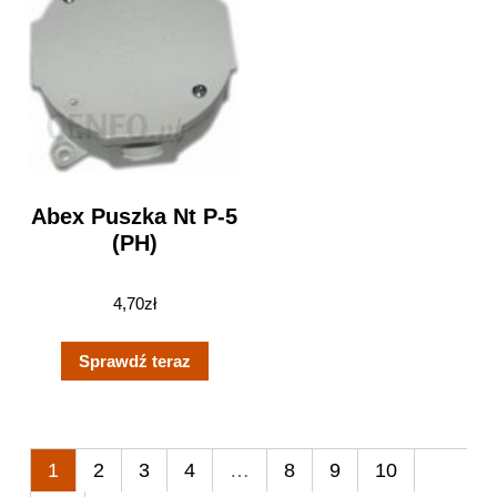
Abex Puszka Nt P-5
(PH)
4,70
zł
Sprawdź teraz
1
2
3
4
…
8
9
10