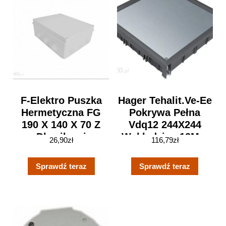
F-Elektro Puszka
Hager Tehalit.Ve-Ee
Hermetyczna FG
Pokrywa Pełna
190 X 140 X 70 Z
Vdq12 244X244
Dławikami
Wykładzina 12Mm
26,90
zł
116,79
zł
(F1.0063)
Czarny Pa
Sprawdź teraz
Sprawdź teraz