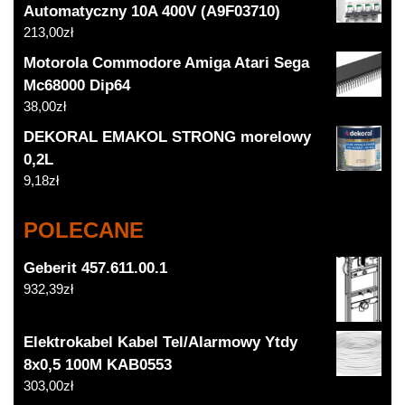
Automatyczny 10A 400V (A9F03710)
213,00
zł
Motorola Commodore Amiga Atari Sega
Mc68000 Dip64
38,00
zł
DEKORAL EMAKOL STRONG morelowy
0,2L
9,18
zł
POLECANE
Geberit 457.611.00.1
932,39
zł
Elektrokabel Kabel Tel/Alarmowy Ytdy
8x0,5 100M KAB0553
303,00
zł