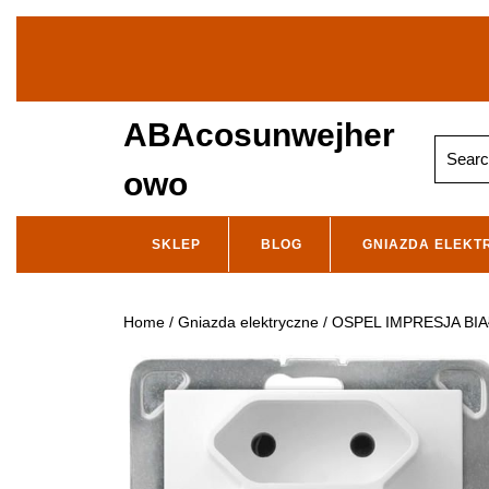
Skip
to
content
ABAcosunwejher
Search
for:
owo
SKLEP
BLOG
GNIAZDA ELEKT
Home
/
Gniazda elektryczne
/ OSPEL IMPRESJA BI