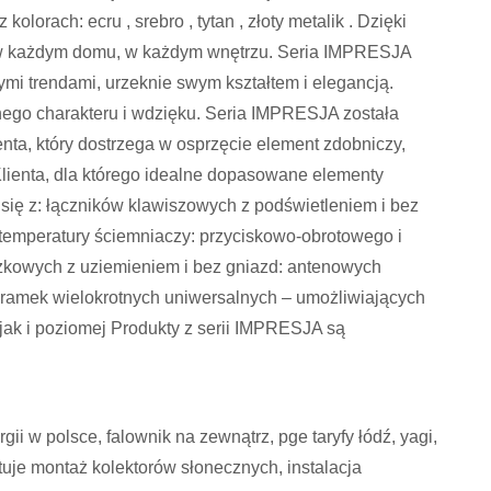
olorach: ecru , srebro , tytan , złoty metalik . Dzięki
e w każdym domu, w każdym wnętrzu. Seria IMPRESJA
mi trendami, urzeknie swym kształtem i elegancją.
ego charakteru i wdzięku. Seria IMPRESJA została
nta, który dostrzega w osprzęcie element zdobniczy,
Klienta, dla którego idealne dopasowane elementy
 się z: łączników klawiszowych z podświetleniem i bez
 temperatury ściemniaczy: przyciskowo-obrotowego i
zkowych z uziemieniem i bez gniazd: antenowych
 ramek wielokrotnych uniwersalnych – umożliwiających
jak i poziomej Produkty z serii IMPRESJA są
gii w polsce, falownik na zewnątrz, pge taryfy łódź, yagi,
ztuje montaż kolektorów słonecznych, instalacja