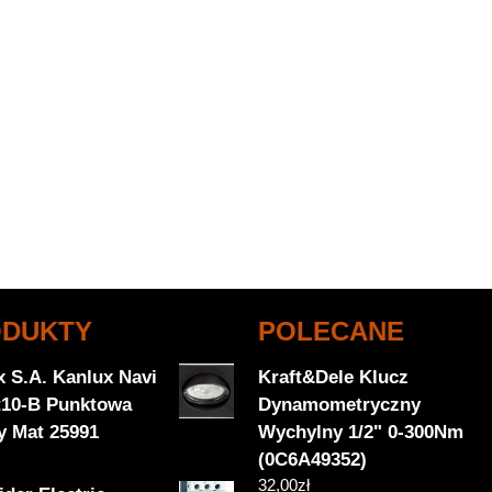
ODUKTY
POLECANE
x S.A. Kanlux Navi
Kraft&Dele Klucz
t10-B Punktowa
Dynamometryczny
y Mat 25991
Wychylny 1/2" 0-300Nm
(0C6A49352)
32,00
zł