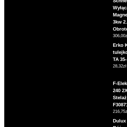
Schnei
Wyłąc
Magne
3kw 2
Obrot
306,00
z
Erko 
tulej
TA 35
28,32
zł
F-Elek
240 2
Stela
F3087
216,75
z
Dulux