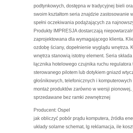
podtynkowych, dostępna w tradycyjnej bieli oraz k
swoim kształtom seria znajdzie zastosowani
spełni oczekiwania podążających za najnowszy
Produkty IMPRESJA dostarczają niepowtarzaln
zaprojektowana dla wymagającego klienta. Klie
ozdobę ściany, dopełnienie wyglądu wnętrza. 
wnętrza stanowią istotny element. Seria składa
łącznika hotelowego czujnika ruchu regulatora
sterowanego pilotem lub dotykiem gniazd wtyc
głośnikowych, telefonicznych i komputerowych
montaż produktów zarówno w wersji pionowej, 
sprzedawane bez ramki zewnętrznej
Producent: Ospel
jak obliczyć pobór prądu komputera, źródła ener
układy solarne schemat, lg reklamacja, ile kos