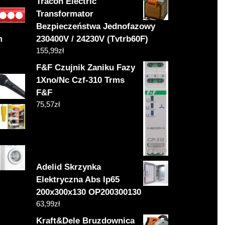
Tracon Electric
Transformator
Bezpieczeństwa Jednofazowy
m
230400V / 24230V (Tvtrb60F)
155,99
zł
F&F Czujnik Zaniku Fazy
1Xno/Nc Czf-310 Trms
F&F
75,57
zł
Adelid Skrzynka
Elektryczna Abs Ip65
200x300x130 OP200300130
63,99
zł
Kraft&Dele Bruzdownica