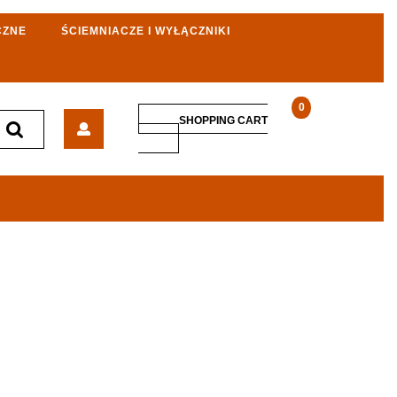
CZNE
ŚCIEMNIACZE I WYŁĄCZNIKI
0
OSPEL
SHOPPING CART
IMPRESJA
SHOPPING
CART
BIAłY
GNIAzDO
POTRóJNE
[GP3YM00]