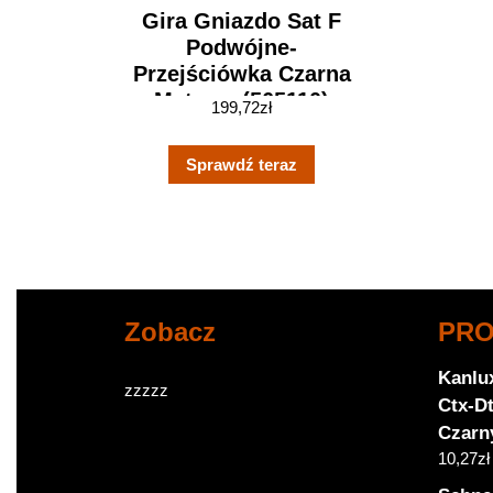
Gira Gniazdo Sat F
Podwójne-
Przejściówka Czarna
Matowa (565110)
199,72
zł
Sprawdź teraz
Zobacz
PR
Kanlu
zzzzz
Ctx-D
Czarn
10,27
zł