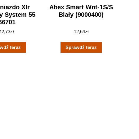
niazdo Xlr
Abex Smart Wnt-1S/S
 System 55
Biały (9000400)
66701
42,73
zł
12,64
zł
wdź teraz
Sprawdź teraz