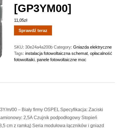
[GP3YM00]
11,05
zł
Sprawdź teraz
SKU:
30e24a4a200b
Category:
Gniazda elektryczne
Tags:
instalacja fotowoltaiczna schemat
,
opłacalność
fotowoltaiki
,
panele fotowoltaiczne moc
Y/m/00 – Biały firmy OSPEL Specyfikacja: Zaciski
amionowy: 2,5A Czujnik podpodłogowy Stopień
8,5 cm z ramką) Seria modułowa łączników i gniazd