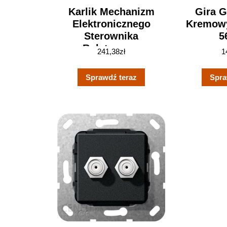
Karlik Mechanizm
Gira G
Elektronicznego
Kremowy
Sterownika
5
Roletowego
241,38
zł
1
Sterowanie Lokalne
Czarny Mat Mini
Sprawdź teraz
Spra
(12MSR1)