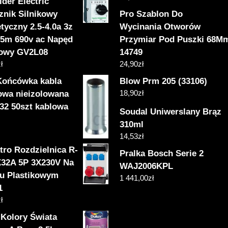
der Electric
znik Silnikowy
Pro Szablon Do
tyczny 2.5-4.0a 3z
Wycinania Otworów
.5m 690v ac Napęd
Przymiar Pod Puszki 68M
owy GV2L08
14749
ł
24,90
zł
Końcówka kabla
Blow Prm 205 (33106)
18,90
zł
kowa nieizolowana
-32 50szt kablowa
Soudal Uniwerslany Brąz
310ml
14,53
zł
tro Rozdzielnica R-
Pralka Bosch Serie 2
X32A 5P 3X230V Na
WAJ2006KPL
żu Plastikowym
1 441,00
zł
1
ł
 Kolory Świata