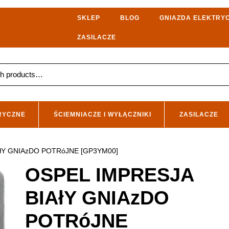
SKLEP
BLOG
GNIAZDA ELEKTRY
ZASILACZE
RYCZNE
ŚCIEMNIACZE I WYŁĄCZNIKI
ZASILACZE
AłY GNIAzDO POTRóJNE [GP3YM00]
OSPEL IMPRESJA
BIAłY GNIAzDO
POTRóJNE