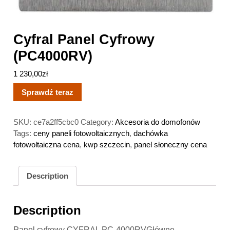
Cyfral Panel Cyfrowy
(PC4000RV)
1 230,00
zł
Sprawdź teraz
SKU:
ce7a2ff5cbc0
Category:
Akcesoria do domofonów
Tags:
ceny paneli fotowoltaicznych
,
dachówka
fotowoltaiczna cena
,
kwp szczecin
,
panel słoneczny cena
Description
Description
Panel cyfrowy CYFRAL PC-4000RVGłówne