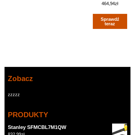
464,94
zł
Sprawdź
teraz
Zobacz
zzzzz
PRODUKTY
Stanley SFMCBL7M1QW
832,99
zł