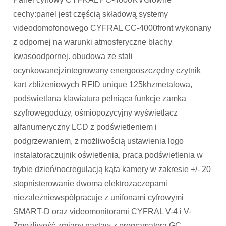
cechy:panel jest częścią składową systemy
videodomofonowego CYFRAL CC-4000front wykonany
z odpornej na warunki atmosferyczne blachy
kwasoodpornej. obudowa ze stali
ocynkowanejzintegrowany energooszczędny czytnik
kart zbliżeniowych RFID unique 125khzmetalowa,
podświetlana klawiatura pełniąca funkcje zamka
szyfrowegoduży, ośmiopozycyjny wyświetlacz
alfanumeryczny LCD z podświetleniem i
podgrzewaniem, z możliwością ustawienia logo
instalatoraczujnik oświetlenia, praca podświetlenia w
trybie dzień/nocregulacją kąta kamery w zakresie +/- 20
stopnisterowanie dwoma elektrozaczepami
niezależniewspółpracuje z unifonami cyfrowymi
SMART-D oraz videomonitorami CYFRAL V-4 i V-
7możliwość zmiany nastaw z programatora GC-