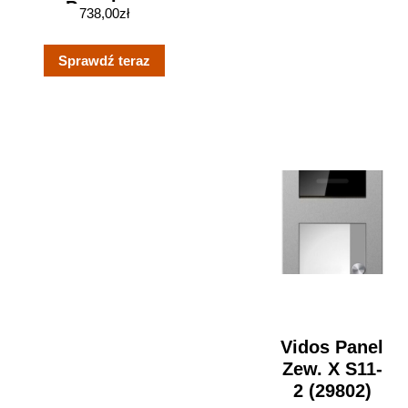
Premium
738,00
zł
Sprawdź teraz
Vidos Panel
Zew. X S11-
2 (29802)