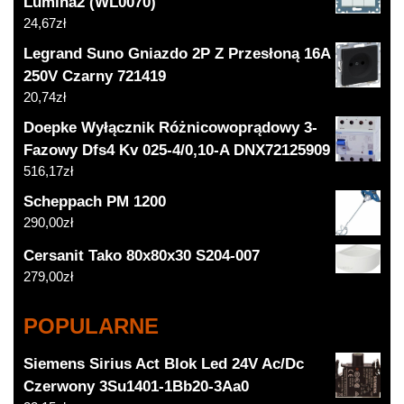
Lumina2 (WL0070)
24,67
zł
Legrand Suno Gniazdo 2P Z Przesłoną 16A
250V Czarny 721419
20,74
zł
Doepke Wyłącznik Różnicowoprądowy 3-
Fazowy Dfs4 Kv 025-4/0,10-A DNX72125909
516,17
zł
Scheppach PM 1200
290,00
zł
Cersanit Tako 80x80x30 S204-007
279,00
zł
POPULARNE
Siemens Sirius Act Blok Led 24V Ac/Dc
Czerwony 3Su1401-1Bb20-3Aa0