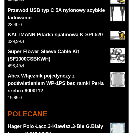
Przewód USB typ C 5A nylonowy szybkie
ładowanie
28,40
zł
KALTMANN Pilarka spalinowa K-SPL520
339,99
zł
Super Flower Sleeve Cable Kit
(SF1000CSBKWH)
496,49
zł
Abex Włącznik pojedynczy z
podświetleniem WP-1PS bez ramki Perła
srebro 9000112
15,95
zł
POLECANE
Hager Polo Łącz.3-Klawisz.3-Bie G.Biały