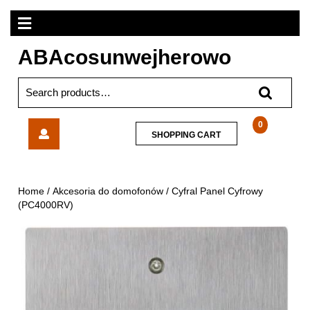
Skip
Open
to
content
Menu
ABAcosunwejherowo
Search
for:
Cyfral
0
SHOPPING
SHOPPING CART
Panel
CART
Cyfrowy
(PC4000RV)
Home
/
Akcesoria do domofonów
/ Cyfral Panel Cyfrowy
(PC4000RV)