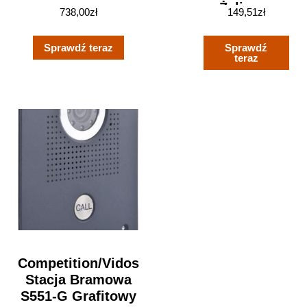
Żeliwny,
738,00
zł
149,51
zł
Natynkowy
Dr-2Pn
Sprawdź teraz
Sprawdź
teraz
Competition/Vidos
Stacja Bramowa
S551-G Grafitowy