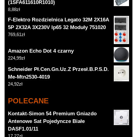
(1SFA611610R1010)
8,88
zł
F-Elektro Rozdzielnica Legato 32M 2X16A
5P 2X32A 3X230V Ip65 32 Moduły 751020
769,61
zł
Amazon Echo Dot 4 czarny
224,99
zł
Schneider Pł.Cen.Gn.Uz.Z Przesł.B.P.S.D.
Me-Mtn2530-4019
24,92
zł
POLECANE
Kontakt-Simon 54 Premium Gniazdo
Antenowe Sat Pojedyncze Białe
DASF1.01/11
17,27
zł