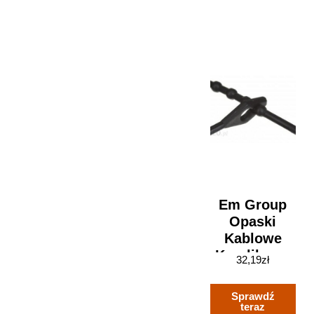
Em Group
Opaski
Kablowe
Koralikowe
32,19
zł
Wielorazowe
Czarne 200X
Sprawdź
2,5mm
teraz