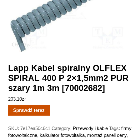
Lapp Kabel spiralny OLFLEX
SPIRAL 400 P 2×1,5mm2 PUR
szary 1m 3m [70002682]
203,10
zł
Sprawdź teraz
SKU:
7e17ea50c6c1
Category:
Przewody i kable
Tags:
firmy
fotowoltaiczne
,
kalkulator fotowoltaika
,
montaż paneli ceny
,