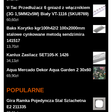
V-Tac Przedłużacz 6 gniazd z włącznikiem
(3G 1,5MM2x5M) Biały VT-1116 (SKU8769)
60,60
zł
Baks Korytko kgr100h42/2 100x2000mm
stalowe cynkowane metodą sendzimira
141517
13,70
zł
Kanlux Zasilacz SET105-K 1426
34,13
zł
Aqua Mercado Dekor Aqua Garden 2 30x60
69,90
zł
POPULARNE
Gira Ramka Pojedyncza Stal Szlachetna
E2 211335