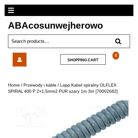
Skip
Open
to
content
Menu
ABAcosunwejherowo
Search
for:
Lapp
0
SHOPPING
SHOPPING CART
Kabel
CART
spiralny
OLFLEX
SPIRAL
Home
/
Przewody i kable
/ Lapp Kabel spiralny OLFLEX
400
SPIRAL 400 P 2×1,5mm2 PUR szary 1m 3m [70002682]
P
2×1,5mm2
PUR
szary
1m
3m
[70002682]