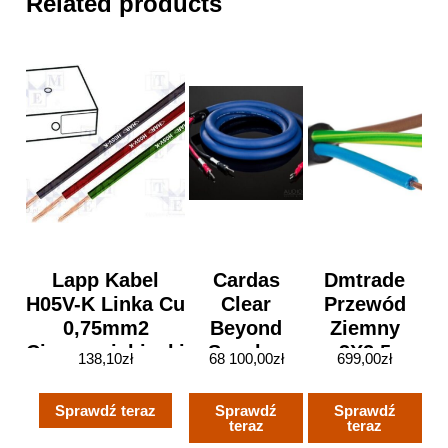
Related products
Lapp Kabel
Cardas
Dmtrade
H05V-K Linka Cu
Clear
Przewód
0,75mm2
Beyond
Ziemny
Ciemnoniebieski
Speaker
3X2,5
138,10
zł
68 100,00
zł
699,00
zł
PVC 300/500V
(Komplet)
Czarny
[4510142]
0,6/1Kv
Sprawdź teraz
Sprawdź
Sprawdź
100M
teraz
teraz