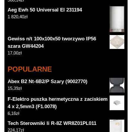
Aeg Ewh 50 Universal El 231194
1 820,40
zł
Gewiss n/t 100x100x50 tworzywo IP56
szara GW44204
17,00
zł
POPULARNE
Abex B2 Nt-6B2/P Szary (9002770)
15,39
zł
F-Elektro puszka hermetyczna z zaciskiem
4 x 2,5mm3 (F1.0078)
6,16
zł
Tech Sterowniki Ii R-8Z WR8Z01PL011
224,17
zł