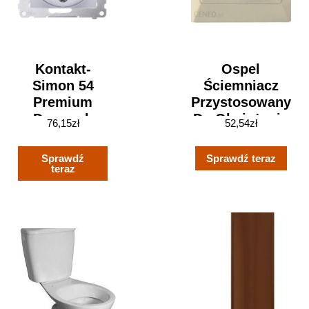
Kontakt-
Ospel
Simon 54
Ściemniacz
Premium
Przystosowany
Dzwonek
Do Obciążenia
76,15
zł
52,54
zł
Elektroniczny
Żarowego
8–12V Biały
AKCENT ŁP-
Sprawdź
Sprawdź teraz
(DDT1.01/11)
8AA/01
teraz
Beżowy