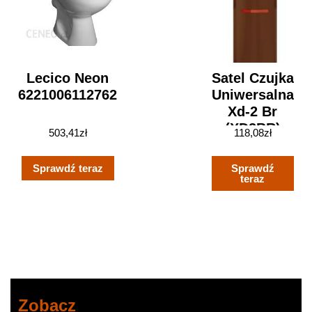
Lecico Neon
Satel Czujka
6221006112762
Uniwersalna
Xd-2 Br
(XD2BR)
503,41
zł
118,08
zł
Sprawdź teraz
Sprawdź
teraz
Zobacz