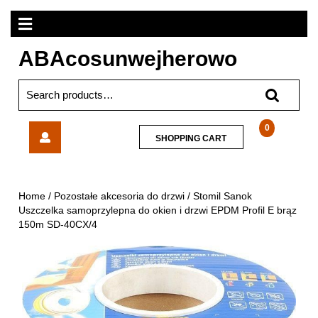
Skip
Open
to
content
Menu
ABAcosunwejherowo
Search
for:
Stomil
0
SHOPPING
SHOPPING CART
Sanok
CART
Uszczelka
samoprzylepna
do
Home
/
Pozostałe akcesoria do drzwi
/ Stomil Sanok
okien
Uszczelka samoprzylepna do okien i drzwi EPDM Profil E brąz
i
150m SD-40CX/4
drzwi
EPDM
Profil
E
brąz
150m