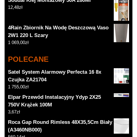
Soudal Klej Montażowy 50A 280Ml
12,48
zł
4Rain Zbiornik Na Wodę Deszczową Vaso
2W1 220 L Szary
1 069,00
zł
POLECANE
Satel System Alarmowy Perfecta 16 8x
Czujka ZA21704
1 755,00
zł
Elpar Przewód Instalacyjny Ydyp 2X25
750V Krążek 100M
3,67
zł
Roca Gap Round Rimless 48X35,5Cm Biały
(A3460NB000)
560,14
zł