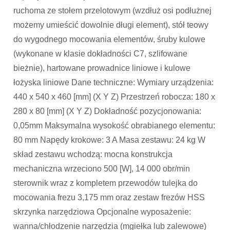
ruchoma ze stołem przelotowym (wzdłuż osi podłużnej
możemy umieścić dowolnie długi element), stół teowy
do wygodnego mocowania elementów, śruby kulowe
(wykonane w klasie dokładności C7, szlifowane
bieżnie), hartowane prowadnice liniowe i kulowe
łożyska liniowe Dane techniczne: Wymiary urządzenia:
440 x 540 x 460 [mm] (X Y Z) Przestrzeń robocza: 180 x
280 x 80 [mm] (X Y Z) Dokładność pozycjonowania:
0,05mm Maksymalna wysokość obrabianego elementu:
80 mm Napędy krokowe: 3 A Masa zestawu: 24 kg W
skład zestawu wchodzą: mocna konstrukcja
mechaniczna wrzeciono 500 [W], 14 000 obr/min
sterownik wraz z kompletem przewodów tulejka do
mocowania frezu 3,175 mm oraz zestaw frezów HSS
skrzynka narzędziowa Opcjonalne wyposażenie:
wanna/chłodzenie narzędzia (mgiełka lub zalewowe)