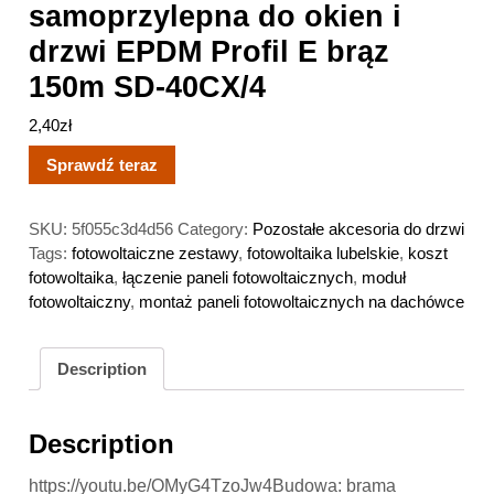
samoprzylepna do okien i
drzwi EPDM Profil E brąz
150m SD-40CX/4
2,40
zł
Sprawdź teraz
SKU:
5f055c3d4d56
Category:
Pozostałe akcesoria do drzwi
Tags:
fotowoltaiczne zestawy
,
fotowoltaika lubelskie
,
koszt
fotowoltaika
,
łączenie paneli fotowoltaicznych
,
moduł
fotowoltaiczny
,
montaż paneli fotowoltaicznych na dachówce
Description
Description
https://youtu.be/OMyG4TzoJw4Budowa: brama