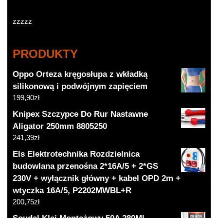
zzzzz
PRODUKTY
Oppo Orteza kręgosłupa z wkładką
silikonową i podwójnym zapięciem
199,90
zł
Knipex Szczypce Do Rur Nastawne
Aligator 250mm 8805250
241,39
zł
Els Elektrotechnika Rozdzielnica
budowlana przenośna 2*16A/5 + 2*GS
230V + wyłącznik główny + kabel OPD 2m +
wtyczka 16A/5, P2202MWBL+R
200,75
zł