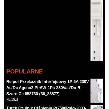
POPULARNE
Relpol Przekaźnik Interfejsowy 1P 6A 230V
Ac/Dc Agsno2 Pir6W-1Ps-230Vac/Dc-R
Szare Ce 858730 (30_88877)
75,18
zł
Turck Czujnik Ciśnienia Pt7500Psig-2003-