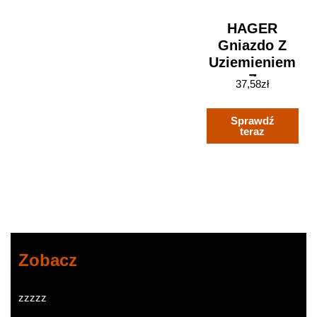
HAGER
Gniazdo Z
Uziemieniem
Z
37,58
zł
Podwyższoną
Ochroną
Sprawdź
Styków;
teraz
Zielony,
Aksamit; Q.1
(6768766013)
Zobacz
zzzzz