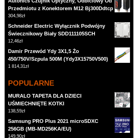
Autonics Czujnik Optyczny, Odbiciowy Od
Przedmiotu z Konektorem M12 Bj300Ddtcp
304,98
zł
Schneider Electric Wyłącznik Podwójny
Świecznikowy Biały SDD111105SCH
12,46
zł
Damir Przewód Ydy 3X1,5 Żo
450/750V/Szpula 500M (Ydy3X15750V500)
1 814,31
zł
POPULARNE
MURALO TAPETA DLA DZIECI
UŚMIECHNIĘTE KOTKI
138,59
zł
Samsung PRO Plus 2021 microSDXC
256GB (MB-MD256KA/EU)
149,90
zł