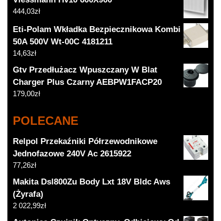
444,03
zł
Eti-Polam Wkładka Bezpiecznikowa Kombi
50A 500V Wt-00C 4181211
14,63
zł
Gtv Przedłużacz Wpuszczany W Blat
Charger Plus Czarny AEBPW1FACP20
179,00
zł
POLECANE
Relpol Przekaźniki Półrzewodnikowe
Jednofazowe 240V Ac 2615922
77,26
zł
Makita Dsl800Zu Body Lxt 18V Bldc Aws
(Żyrafa)
2 022,99
zł