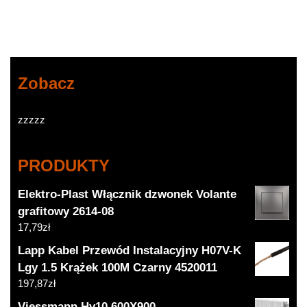
Czarny Mat]
(12DGPR-2Z)
Zobacz
zzzzz
PRODUKTY
Elektro-Plast Włącznik dzwonek Volante
grafitowy 2614-08
17,79
zł
Lapp Kabel Przewód Instalacyjny H07V-K
Lgy 1.5 Krążek 100M Czarny 4520011
197,87
zł
Viessmann Hv10 600X900