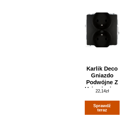
Karlik Deco
Gniazdo
Podwójne Z
Uziemieniem
22,14
zł
Z
Przesłonami
Sprawdź
Torów
teraz
Prądowych
[Kolor: