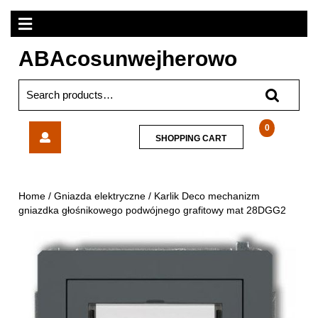
Skip
Open
to
content
Menu
ABAcosunwejherowo
Search
for:
Karlik
0
SHOPPING
SHOPPING CART
Deco
CART
mechanizm
gniazdka
głośnikowego
Home
/
Gniazda elektryczne
/ Karlik Deco mechanizm
podwójnego
gniazdka głośnikowego podwójnego grafitowy mat 28DGG2
grafitowy
mat
28DGG2