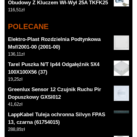
Obudowy Z Kluczem Wł-Wył 25A TKFK25
116,51
zł
POLECANE
Elektro-Plast Rozdzielnia Podtynkowa
Msf/2001-00 (2001-00)
136,11
zł
Tarel Puszka N/T Ip44 Odgałęźnik 5X4
100X100X56 (37)
19,25
zł
Greenlux Sensor 12 Czujnik Ruchu Pir
Dopuszkowy GXSI012
41,62
zł
LappKabel Tuleja ochronna Silvyn FPAS
13, czarna (61754015)
288,89
zł