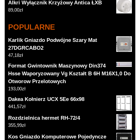
Alkri Wyłącznik Krzyżowy Antica ŁXB
89,00
zł
POPULARNE
Karlik Gniazdo Podwójne Szary Mat
27DGRCABO2
47,18
zł
Format Gwintownik Maszynowy Din374
Hsse Waporyzowany Vg Kształt B 6H M16X1,0 Do
Otworow Przelotowych
193,00
zł
Dakea Kołnierz UCX 5Ee 66x98
441,57
zł
Rozdzielnica hermet RH-72/4
355,99
zł
Kos Gniazdo Komputerowe Pojedyncze