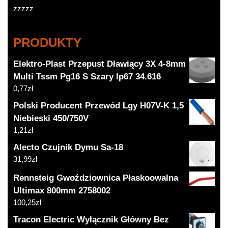
zzzzz
PRODUKTY
Elektro-Plast Przepust Dławiący 3X 4-8mm
Multi Tssm Pg16 S Szary Ip67 34.616
0,77
zł
Polski Producent Przewód Lgy H07V-K 1,5
Niebieski 450/750V
1,21
zł
Alecto Czujnik Dymu Sa-18
31,99
zł
Rennsteig Gwoździownica Płaskoowalna
Ultimax 800mm 2758002
100,25
zł
Tracon Electric Wyłącznik Główny Bez