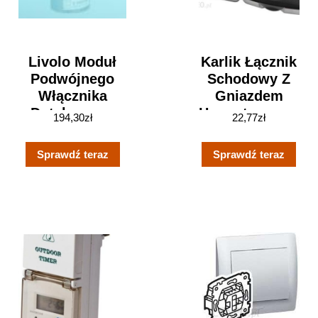
Livolo Moduł
Karlik Łącznik
Podwójnego
Schodowy Z
Włącznika
Gniazdem
Dotykowego
Hermetycznym
194,30
zł
22,77
zł
Impulsowego
(WGHP-3P)
(dzwonkowego)
Sprawdź teraz
Sprawdź teraz
WW-C702H