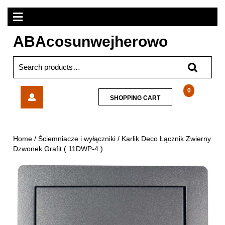
Skip
Open
to
content
Menu
ABAcosunwejherowo
Search
for:
Karlik
0
SHOPPING
SHOPPING CART
Deco
CART
Łącznik
Zwierny
Dzwonek
Home
/
Ściemniacze i wyłączniki
/ Karlik Deco Łącznik Zwierny
Grafit
Dzwonek Grafit ( 11DWP-4 )
(
11DWP-
4
)