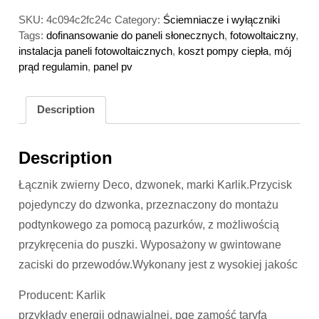
SKU:
4c094c2fc24c
Category:
Ściemniacze i wyłączniki
Tags:
dofinansowanie do paneli słonecznych
,
fotowoltaiczny
,
instalacja paneli fotowoltaicznych
,
koszt pompy ciepła
,
mój
prąd regulamin
,
panel pv
Description
Description
Łącznik zwierny Deco, dzwonek, marki Karlik.Przycisk
pojedynczy do dzwonka, przeznaczony do montażu
podtynkowego za pomocą pazurków, z możliwością
przykręcenia do puszki. Wyposażony w gwintowane
zaciski do przewodów.Wykonany jest z wysokiej jakośc
Producent: Karlik
przykłady energii odnawialnej, pge zamość taryfa