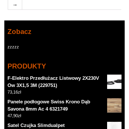
→
Zobacz
zzzzz
PRODUKTY
F-Elektro Przedłużacz Listwowy 2X230V
Ow 3X1,5 3M (229751)
73,16
zł
Panele podłogowe Swiss Krono Dąb
Savona 8mm Ac 4 6321749
47,90
zł
Satel Czujka Slimdualpet