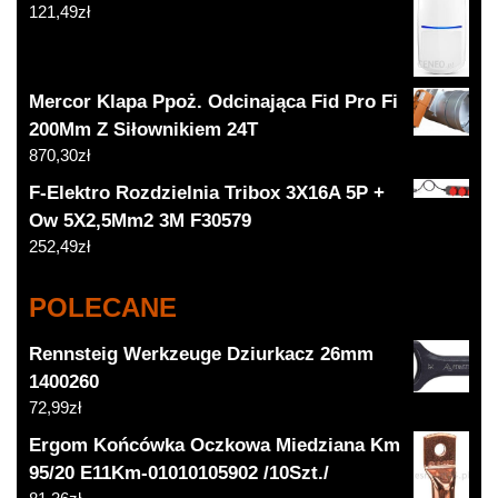
121,49
zł
Mercor Klapa Ppoż. Odcinająca Fid Pro Fi
200Mm Z Siłownikiem 24T
870,30
zł
F-Elektro Rozdzielnia Tribox 3X16A 5P +
Ow 5X2,5Mm2 3M F30579
252,49
zł
POLECANE
Rennsteig Werkzeuge Dziurkacz 26mm
1400260
72,99
zł
Ergom Końcówka Oczkowa Miedziana Km
95/20 E11Km-01010105902 /10Szt./