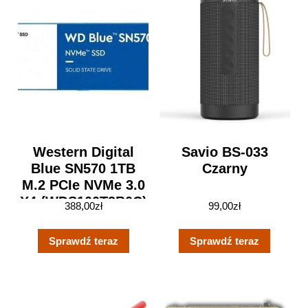
Western Digital
Savio BS-033
Blue SN570 1TB
Czarny
M.2 PCIe NVMe 3.0
X4 (WDS100T3B0C)
388,00
zł
99,00
zł
Sprawdź teraz
Sprawdź teraz