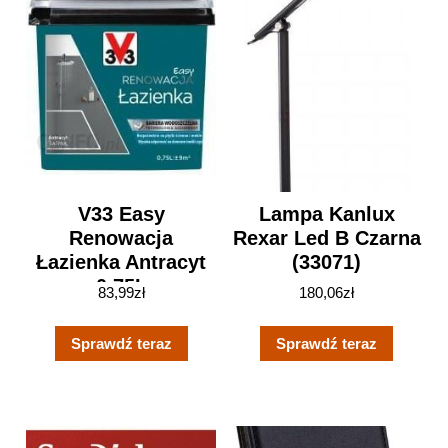
V33 Easy
Lampa Kanlux
Renowacja
Rexar Led B Czarna
Łazienka Antracyt
(33071)
0,75L
83,99
zł
180,06
zł
Sprawdź teraz
Sprawdź teraz