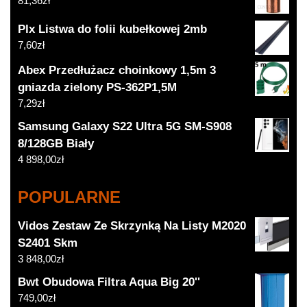
81,36
zł
Plx Listwa do folii kubełkowej 2mb
7,60
zł
Abex Przedłużacz choinkowy 1,5m 3
gniazda zielony PS-362P1,5M
7,29
zł
Samsung Galaxy S22 Ultra 5G SM-S908
8/128GB Biały
4 898,00
zł
POPULARNE
Vidos Zestaw Ze Skrzynką Na Listy M2020
S2401 Skm
3 848,00
zł
Bwt Obudowa Filtra Aqua Big 20''
749,00
zł