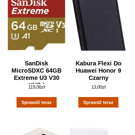
SanDisk
Kabura Flexi Do
MicroSDXC 64GB
Huawei Honor 9
Extreme U3 V30
Czarny
UHS-I
119,00
zł
13,00
zł
(SDSQXAF064GGN
6AA)
Sprawdź teraz
Sprawdź teraz