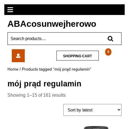
Skip
Open
to
content
Menu
ABAcosunwejherowo
Search
for:
Western
0
SHOPPING
SHOPPING CART
Digital
CART
Blue
Home
/ Products tagged “mój prąd regulamin”
SN570
1TB
mój prąd regulamin
M.2
PCIe
Showing 1–15 of 161 results
NVMe
3.0
x4
(WDS100T3B0C)