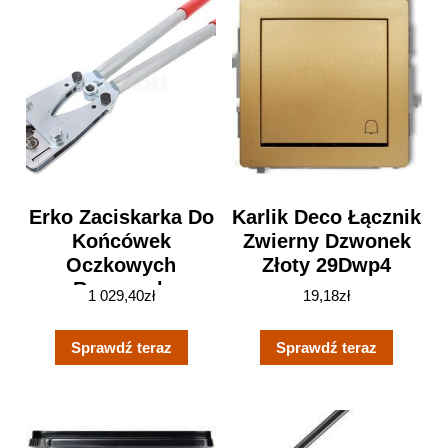
Erko Zaciskarka Do
Karlik Deco Łącznik
Końcówek
Zwierny Dzwonek
Oczkowych
Złoty 29Dwp4
Rurowych
1 029,40
zł
19,18
zł
Zcikerpr150
Sprawdź teraz
Sprawdź teraz