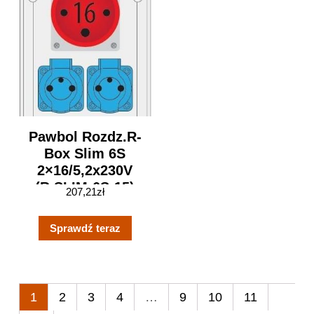
Pawbol Rozdz.R-
Box Slim 6S
2×16/5,2x230V
(B.SLIM-6S-15)
207,21
zł
Sprawdź teraz
1
2
3
4
…
9
10
11