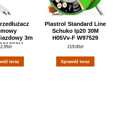
rzedłużacz
Plastrol Standard Line
omowy
Schuko Ip20 30M
iazdowy 3m
H05Vv-F W97529
131953M
12,99
zł
219,00
zł
wdź teraz
Sprawdź teraz