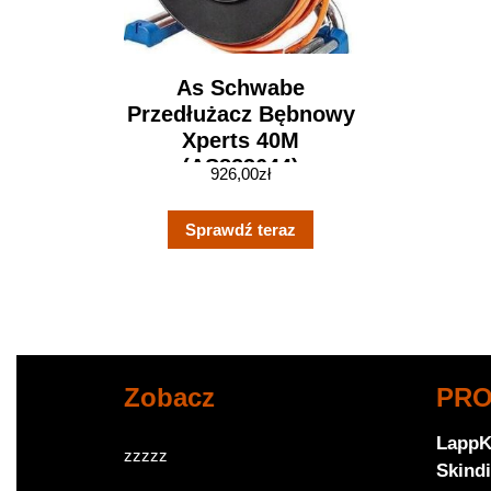
As Schwabe
Przedłużacz Bębnowy
Xperts 40M
(AS823644)
926,00
zł
Sprawdź teraz
Zobacz
PR
LappK
zzzzz
Skindi