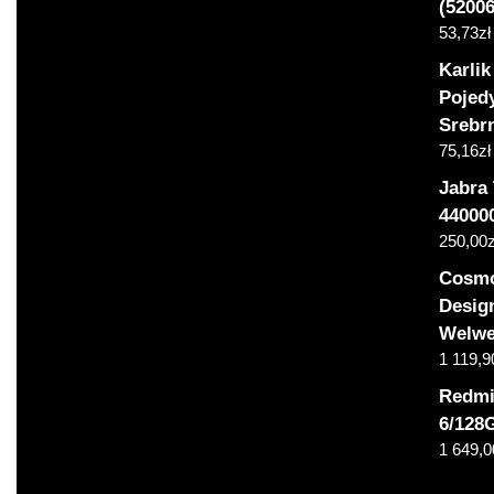
(52006
53,73
zł
Karli
Pojed
Srebr
75,16
zł
Jabra
44000
250,00
z
Cosmo
Desig
Welwe
1 119,9
Redmi
6/128
1 649,0