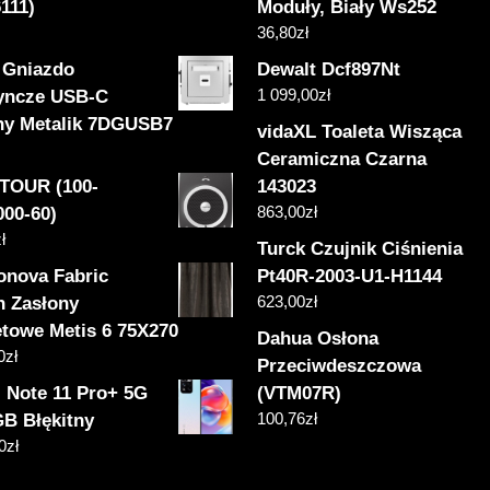
111)
Moduły, Biały Ws252
36,80
zł
k Gniazdo
Dewalt Dcf897Nt
1 099,00
zł
yncze USB-C
ny Metalik 7DGUSB7
vidaXL Toaleta Wisząca
Ceramiczna Czarna
 TOUR (100-
143023
863,00
zł
000-60)
ł
Turck Czujnik Ciśnienia
nova Fabric
Pt40R-2003-U1-H1144
623,00
zł
n Zasłony
towe Metis 6 75X270
Dahua Osłona
0
zł
Przeciwdeszczowa
 Note 11 Pro+ 5G
(VTM07R)
100,76
zł
GB Błękitny
0
zł