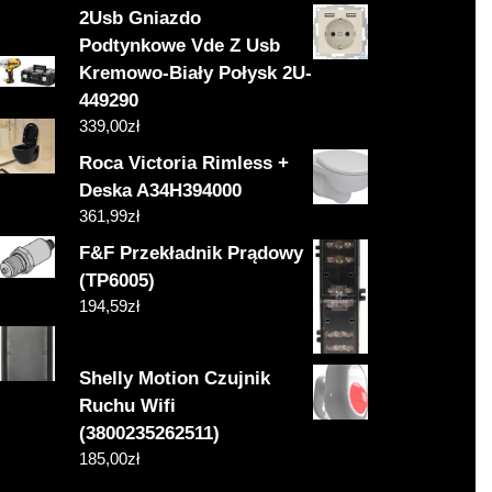
2Usb Gniazdo
Podtynkowe Vde Z Usb
Kremowo-Biały Połysk 2U-
449290
339,00
zł
Roca Victoria Rimless +
Deska A34H394000
361,99
zł
F&F Przekładnik Prądowy
(TP6005)
194,59
zł
Shelly Motion Czujnik
Ruchu Wifi
(3800235262511)
185,00
zł