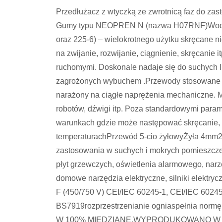
Przedłużacz z wtyczką ze zwrotnicą faz do z
Gumy typu NEOPREN N (nazwa H07RNF)Wodosz
oraz 225-6) – wielokrotnego użytku skręcane
na zwijanie, rozwijanie, ciągnienie, skręcanie
ruchomymi. Doskonale nadaje się do suchych 
zagrożonych wybuchem .Przewody stosowane są
narażony na ciągłe naprężenia mechaniczne. M
robotów, dźwigi itp. Poza standardowymi para
warunkach gdzie może następować skręcanie, z
temperaturachPrzewód 5-cio żyłowyŻyła 4mm2W
zastosowania w suchych i mokrych pomieszczen
płyt grzewczych, oświetlenia alarmowego, narzęd
domowe narzędzia elektryczne, silniki elektr
F (450/750 V) CEI/IEC 60245-1, CEI/IEC 6024
BS7919rozprzestrzenianie ogniaspełnia no
W 100% MIEDZIANE.WYPRODUKOWANO W