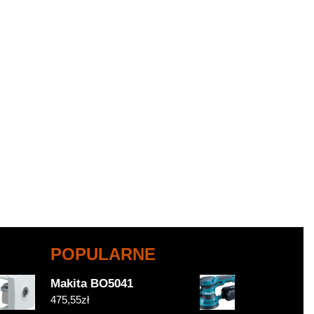
POPULARNE
Makita BO5041
475,55
zł