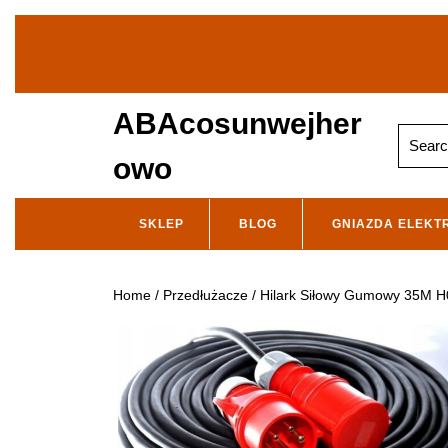
Skip
to
content
ABAcosunwejher
Search
for:
owo
SKLEP
BLOG
GNIAZDA ELEKT
Home
/
Przedłużacze
/ Hilark Siłowy Gumowy 35M 