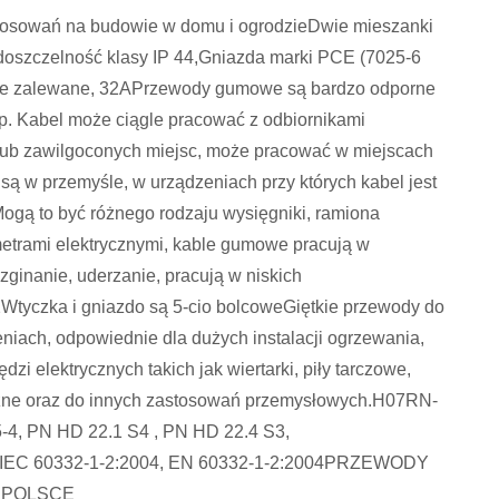
astosowań na budowie w domu i ogrodzieDwie mieszanki
czelność klasy IP 44,Gniazda marki PCE (7025-6
 nie zalewane, 32APrzewody gumowe są bardzo odporne
 itp. Kabel może ciągle pracować z odbiornikami
lub zawilgoconych miejsc, może pracować w miejscach
 w przemyśle, w urządzeniach przy których kabel jest
ogą to być różnego rodzaju wysięgniki, ramiona
metrami elektrycznymi, kable gumowe pracują w
ginanie, uderzanie, pracują w niskich
tyczka i gniazdo są 5-cio bolcoweGiętkie przewody do
iach, odpowiednie dla dużych instalacji ogrzewania,
zi elektrycznych takich jak wiertarki, piły tarczowe,
yczne oraz do innych zastosowań przemysłowych.H07RN-
5-4, PN HD 22.1 S4 , PN HD 22.4 S3,
rmęIEC 60332-1-2:2004, EN 60332-1-2:2004PRZEWODY
 POLSCE