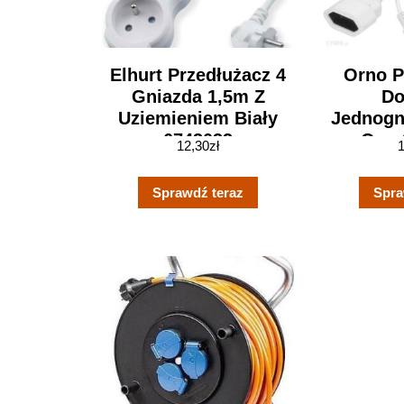
Elhurt Przedłużacz 4
Orno P
Gniazda 1,5m Z
D
Uziemieniem Biały
Jednogn
6743033
Orae
12,30
zł
Sprawdź teraz
Spra