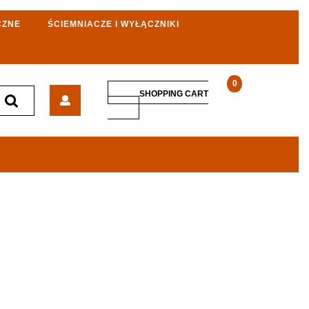
CZNE
ŚCIEMNIACZE I WYŁĄCZNIKI
0
Hilark
SHOPPING CART
Siłowy
SHOPPING
CART
Gumowy
35M
H07Rnf
5X4
32A
Zwrotnica
Faz
(918301805A35M)