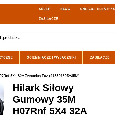
SKLEP
BLOG
GNIAZDA ELEKTRY
ZASILACZE
RYCZNE
ŚCIEMNIACZE I WYŁĄCZNIKI
ZASILACZE
H07Rnf 5X4 32A Zwrotnica Faz (918301805A35M)
Hilark Siłowy
Gumowy 35M
H07Rnf 5X4 32A