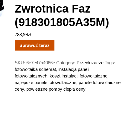
Zwrotnica Faz
(918301805A35M)
788,99
zł
Sprawdź teraz
SKU:
6c7e47a4066e
Category:
Przedłużacze
Tags:
fotowoltaika schemat
,
instalacja paneli
fotowoltaicznych
,
koszt instalacji fotowoltaicznej
,
najlepsze panele fotowoltaiczne
,
panele fotowoltaiczne
ceny
,
powietrzne pompy ciepła ceny