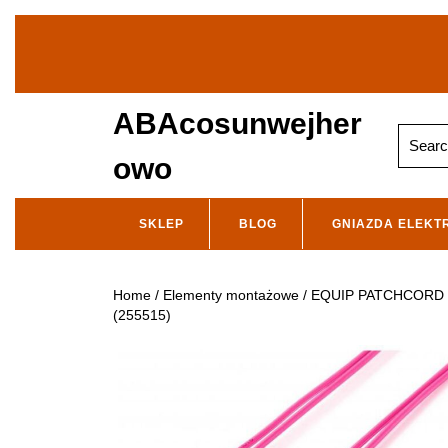
Skip
to
content
ABAcosunwejher
Search
for:
owo
SKLEP
BLOG
GNIAZDA ELEKT
Home
/
Elementy montażowe
/ EQUIP PATCHCORD 
(255515)