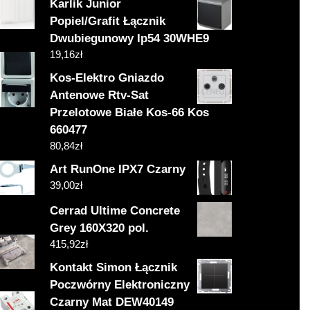
Karlik Junior
Popiel/Grafit Łącznik
Dwubiegunowy Ip54 30WHE9
19,16
zł
Kos-Elektro Gniazdo
Antenowe Rtv-Sat
Przelotowe Białe Kos-66 Kos
660477
80,84
zł
Art RunOne IPX7 Czarny
39,00
zł
Cerrad Ultime Concrete
Grey 160X320 pol.
415,92
zł
Kontakt Simon Łącznik
Poczwórny Elektroniczny
Czarny Mat DEW40149