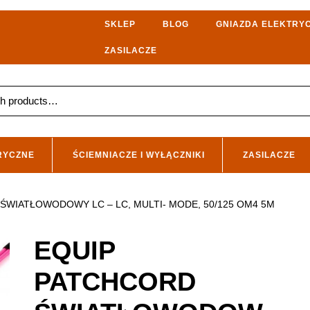
SKLEP
BLOG
GNIAZDA ELEKTRY
ZASILACZE
RYCZNE
ŚCIEMNIACZE I WYŁĄCZNIKI
ZASILACZE
ŚWIATŁOWODOWY LC – LC, MULTI- MODE, 50/125 OM4 5M
EQUIP
PATCHCORD