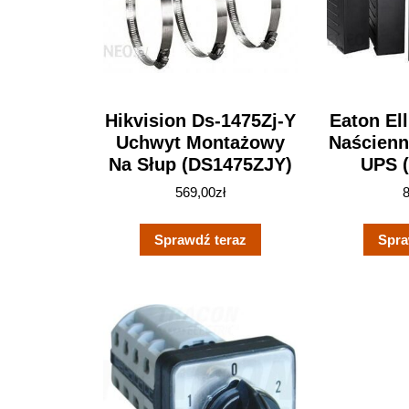
Hikvision Ds-1475Zj-Y
Eaton El
Uchwyt Montażowy
Naścien
Na Słup (DS1475ZJY)
UPS 
569,00
zł
Sprawdź teraz
Spra