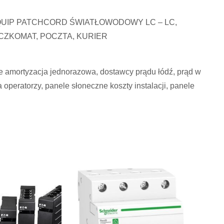
QUIP PATCHCORD ŚWIATŁOWODOWY LC – LC,
PACZKOMAT, POCZTA, KURIER
ne amortyzacja jednorazowa, dostawcy prądu łódź, prąd w
a operatorzy, panele słoneczne koszty instalacji, panele