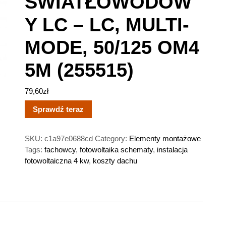
ŚWIATŁOWODOW
Y LC – LC, MULTI-
MODE, 50/125 OM4
5M (255515)
79,60
zł
Sprawdź teraz
SKU:
c1a97e0688cd
Category:
Elementy montażowe
Tags:
fachowcy
,
fotowoltaika schematy
,
instalacja
fotowoltaiczna 4 kw
,
koszty dachu