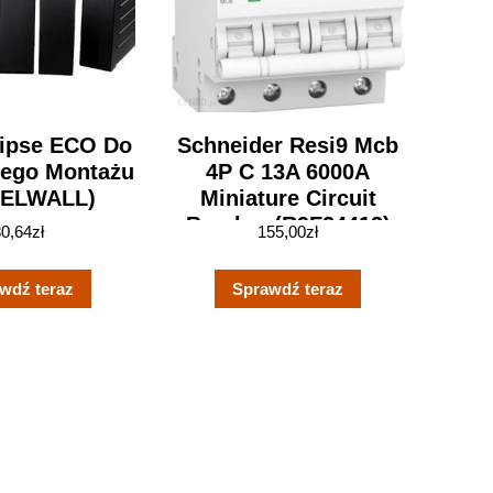
lipse ECO Do
Schneider Resi9 Mcb
nego Montażu
4P C 13A 6000A
(ELWALL)
Miniature Circuit
Breaker (R9F24413)
80,64
zł
155,00
zł
wdź teraz
Sprawdź teraz