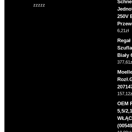
Schne
zzzzz
Jedno
250V 
Przew
6,21
zł
Regał
Szufl
Biały
377,61
z
Moelle
Rozł.
20714
157,12
z
OEM 
5,5/2
WŁĄCZ
(00549