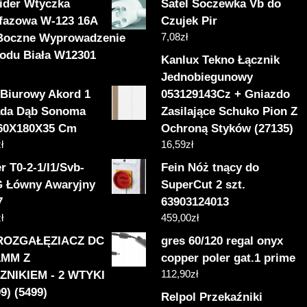
ider Wtyczka
Satel Soczewka Vb do
fazowa W-123 16A
Czujek Pir
7,08
zł
Boczne Wyprowadzenie
odu Biała W12301
Kanlux Tekno Łącznik
Jednobiegunowy
 Biurowy Akord 1
053129143Cz + Gniazdo
ada Dąb Sonoma
Zasilające Schuko Pion Z
 60X180X35 Cm
Ochroną Styków (27135)
ł
16,59
zł
r T0-2-1/I1/Svb-
Fein Nóż tnący do
G Łówny Awaryjny
SuperCut 2 szt.
7
63903124013
ł
459,00
zł
ROZGAŁĘZIACZ DC
gres 60/120 regal onyx
,1MM Z
copper poler gat.1 prime
112,90
zł
NIKIEM - 2 WTYKI
9) (5499)
Relpol Przekaźniki