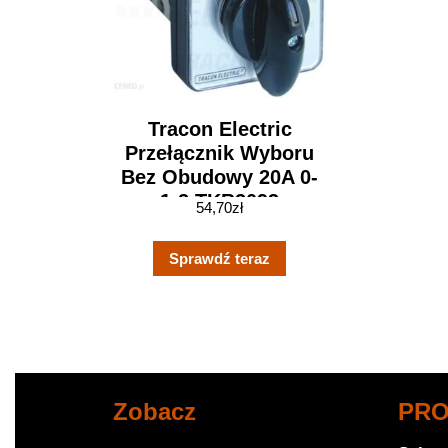
Tracon Electric
Przełącznik Wyboru
Bez Obudowy 20A 0-
1-2 TKB2093
54,70
zł
Sprawdź teraz
Zobacz
PR