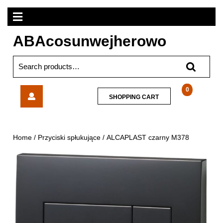
Skip
Open
to
content
Menu
ABAcosunwejherowo
Search
for:
ALCAPLAST
0
SHOPPING
SHOPPING CART
czarny
CART
M378
Home
/
Przyciski spłukujące
/ ALCAPLAST czarny M378