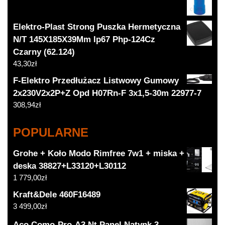
Elektro-Plast Strong Puszka Hermetyczna
N/T 145X185X39Mm Ip67 Php-124Cz
Czarny (62.124)
43,30
zł
F-Elektro Przedłużacz Listwowy Gumowy
2x230V2x2P+Z Opd H07Rn-F 3x1,5-30m 22977-7
308,94
zł
POPULARNE
Grohe + Koło Modo Rimfree 7w1 + miska +
deska 38827+L33120+L30112
1 779,00
zł
Kraft&Dele 460F16489
3 499,00
zł
Aco Como-Pro-A3 Nt Panel Natynk 3-