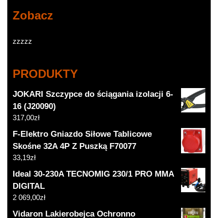
Zobacz
zzzzz
PRODUKTY
JOKARI Szczypce do ściągania izolacji 6-
16 (J20090)
317,00
zł
F-Elektro Gniazdo Siłowe Tablicowe
Skośne 32A 4P Z Puszką F70077
33,19
zł
Ideal 30-230A TECNOMIG 230/1 PRO MMA
DIGITAL
2 069,00
zł
Vidaron Lakierobejca Ochronno