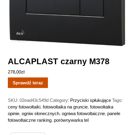
ALCAPLAST czarny M378
278,00
zł
Sprawdź teraz
SKU:
02ead43c549d
Category:
Przyciski spłukujące
Tags:
ceny fotowoltaiki
,
fotowoltaika na gruncie
,
fotowoltaika
opinie
,
ogniw słonecznych
,
ogniwa fotowoltaiczne
,
panele
fotowoltaiczne ranking
,
porównywarka tel