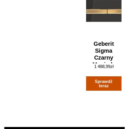
Geberit
Sigma
Czarny
Mosiądz
1 488,99
zł
(115672DW2)
Sprawdź
teraz