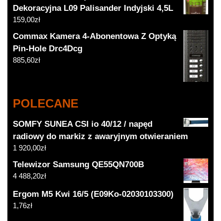
Dekoracyjna L09 Palisander Indyjski 4,5L
159,00
zł
Commax Kamera 4-Abonentowa Z Optyką
Pin-Hole Drc4Dcg
885,60
zł
POLECANE
SOMFY SUNEA CSI io 40/12 / napęd
radiowy do markiz z awaryjnym otwieraniem
1 920,00
zł
Telewizor Samsung QE55QN700B
4 488,20
zł
Ergom M5 Kwi 16/5 (E09Ko-02030103300)
1,76
zł