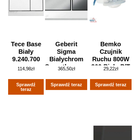
Tece Base
Geberit
Bemko
Biały
Sigma
Czujnik
9.240.700
Białychrom
Ruchu 800W
Szczotkowany
360 Biały P/T
114,98
zł
365,50
zł
29,22
zł
(116051KT1)
B50Ses04Wha
Sprawdź
Sprawdź teraz
Sprawdź teraz
teraz