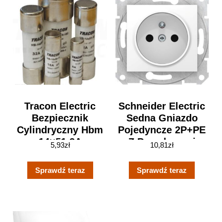
Tracon Electric
Schneider Electric
Bezpiecznik
Sedna Gniazdo
Cylindryczny Hbm
Pojedyncze 2P+PE
14×51 2A
Z Przesłonami
5,93
zł
10,81
zł
Biały SDN2800121
Sprawdź teraz
Sprawdź teraz