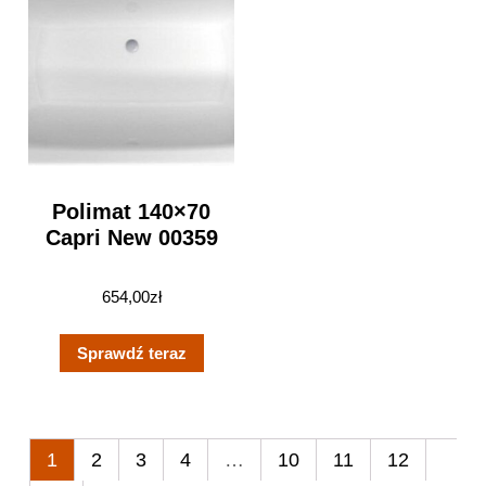
Polimat 140×70
Capri New 00359
654,00
zł
Sprawdź teraz
1
2
3
4
…
10
11
12