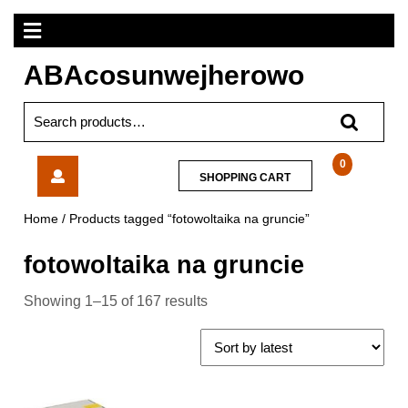
Skip
Open
to
content
Menu
ABAcosunwejherowo
Search
for:
Blow
0
SHOPPING
SHOPPING CART
Zasilacz
CART
Impulsowy
Home
/ Products tagged “fotowoltaika na gruncie”
Przemys.12V/30A
360W
fotowoltaika na gruncie
70566
Showing 1–15 of 167 results