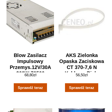
Blow Zasilacz
AKS Zielonka
Impulsowy
Opaska Zaciskowa
Przemys.12V/30A
CT 370-7,6 N
360W 70566
Kablowa Biała
68,80
zł
56,50
zł
Sprawdź teraz
Sprawdź teraz