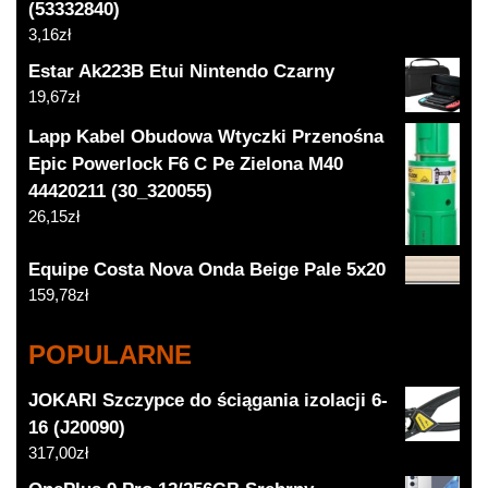
(53332840)
3,16
zł
Estar Ak223B Etui Nintendo Czarny
19,67
zł
Lapp Kabel Obudowa Wtyczki Przenośna
Epic Powerlock F6 C Pe Zielona M40
44420211 (30_320055)
26,15
zł
Equipe Costa Nova Onda Beige Pale 5x20
159,78
zł
POPULARNE
JOKARI Szczypce do ściągania izolacji 6-
16 (J20090)
317,00
zł