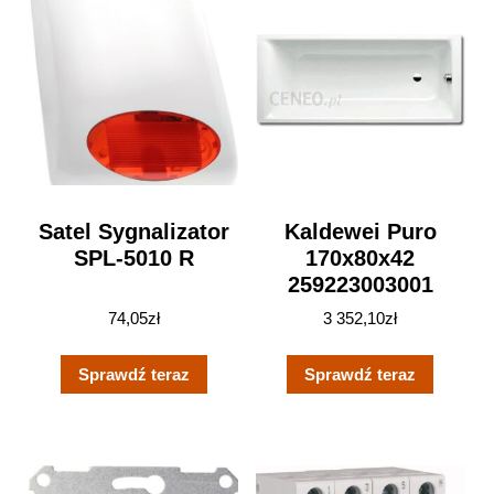
Satel Sygnalizator
Kaldewei Puro
SPL-5010 R
170x80x42
259223003001
74,05
zł
3 352,10
zł
Sprawdź teraz
Sprawdź teraz