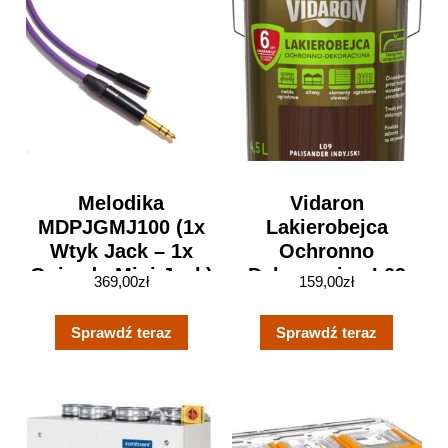
Melodika
Vidaron
MDPJGMJ100 (1x
Lakierobejca
Wtyk Jack – 1x
Ochronno
Gniazdo Mini Jack)
Dekoracyjna L09
369,00
zł
159,00
zł
10m
Palisander Indyjski
4,5L
Sprawdź teraz
Sprawdź teraz