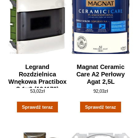
Legrand
Magnat Ceramic
Rozdzielnica
Care A2 Perłowy
Wnękowa Practibox
Agat 2,5L
S 1×8 (134178)
53,02
zł
92,03
zł
Sprawdź teraz
Sprawdź teraz