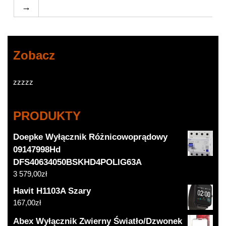
→
Zobacz
zzzzz
PRODUKTY
Doepke Wyłącznik Różnicowoprądowy
09147998Hd
DFS40634050BSKHD4POLIG63A
3 579,00
zł
Havit H1103A Szary
167,00
zł
Abex Wyłącznik Zwierny Światło/Dzwonek