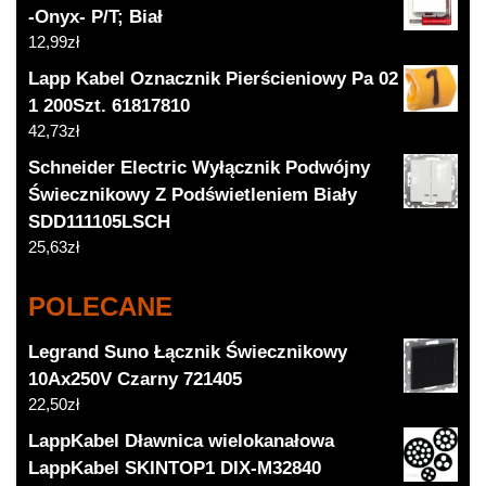
-Onyx- P/T; Biał
12,99
zł
Lapp Kabel Oznacznik Pierścieniowy Pa 02
1 200Szt. 61817810
42,73
zł
Schneider Electric Wyłącznik Podwójny
Świecznikowy Z Podświetleniem Biały
SDD111105LSCH
25,63
zł
POLECANE
Legrand Suno Łącznik Świecznikowy
10Ax250V Czarny 721405
22,50
zł
LappKabel Dławnica wielokanałowa
LappKabel SKINTOP1 DIX-M32840