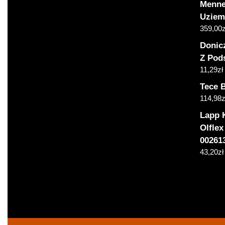
Menne
Uziem
359,00
z
Donic
Z Pods
11,29
zł
Tece B
114,98
z
Lapp 
Olflex
00261
43,20
zł