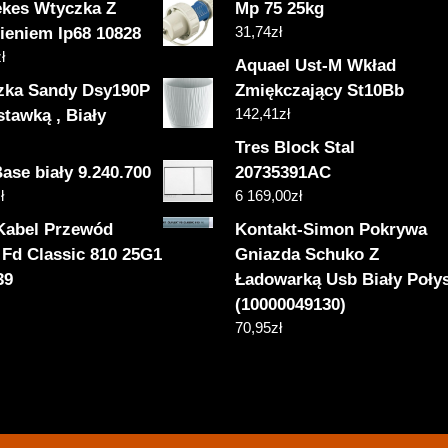
kes Wtyczka Z
Mp 75 25kg
31,74
zł
ieniem Ip68 10828
ł
Aquael Ust-M Wkład
zka Sandy Dsy190P
Zmiękczający St10Bb
142,41
zł
tawką , Biały
Tres Block Stal
ase biały 9.240.700
20735391AC
ł
6 169,00
zł
Kabel Przewód
Kontakt-Simon Pokrywa
 Fd Classic 810 25G1
Gniazda Schuko Z
39
Ładowarką Usb Biały Poły
(10000049130)
70,95
zł