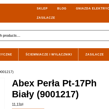
SKLEP
BLOG
GNIAZDA ELEKTRY
ZASILACZE
RYCZNE
ŚCIEMNIACZE I WYŁĄCZNIKI
ZASILACZE
(9001217)
Abex Perła Pt-17Ph
Biały (9001217)
11,13
zł