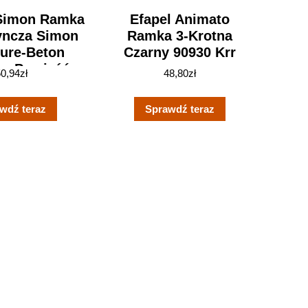
Simon Ramka
Efapel Animato
yncza Simon
Ramka 3-Krotna
ture-Beton
Czarny 90930 Krr
ka Przyjaźń
50,94
zł
48,80
zł
rn1/97
wdź teraz
Sprawdź teraz