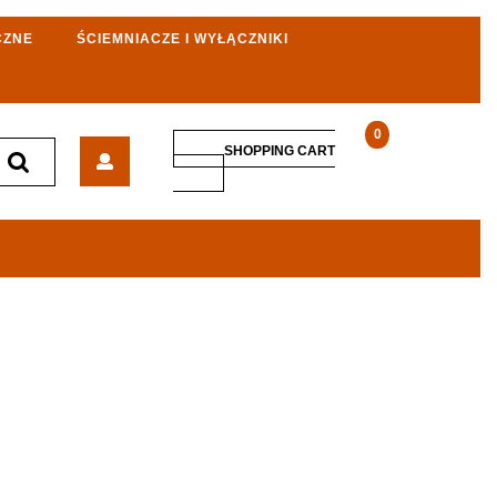
CZNE
ŚCIEMNIACZE I WYŁĄCZNIKI
0
Abex
SHOPPING CART
Perła
SHOPPING
CART
Pt-
17Ph
Biały
(9001217)