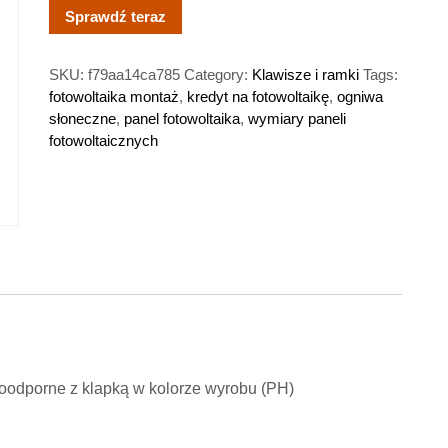
Sprawdź teraz
SKU:
f79aa14ca785
Category:
Klawisze i ramki
Tags:
fotowoltaika montaż
,
kredyt na fotowoltaikę
,
ogniwa
słoneczne
,
panel fotowoltaika
,
wymiary paneli
fotowoltaicznych
oodporne z klapką w kolorze wyrobu (PH)