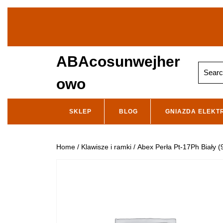
Skip
to
content
ABAcosunwejher
Search
for:
owo
SKLEP
BLOG
GNIAZDA ELEKT
Home
/
Klawisze i ramki
/ Abex Perła Pt-17Ph Biały 