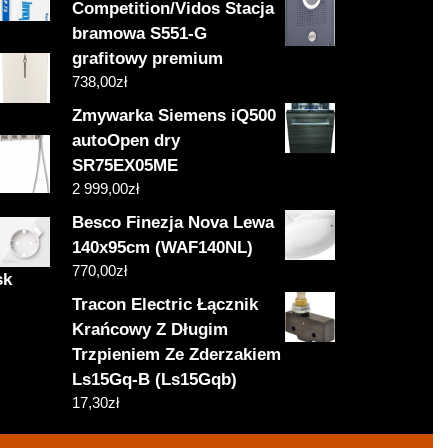
Competition/Vidos Stacja
bramowa S551-G
grafitowy premium
738,00
zł
Zmywarka Siemens iQ500
autoOpen dry
SR75EX05ME
2 999,00
zł
Besco Finezja Nova Lewa
140x95cm (WAF140NL)
770,00
zł
sk
Tracon Electric Łącznik
Krańcowy Z Długim
Trzpieniem Ze Zderzakiem
Ls15Gq-B (Ls15Gqb)
17,30
zł