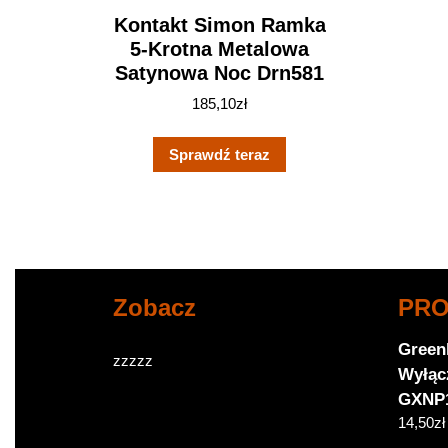
Kontakt Simon Ramka
5-Krotna Metalowa
Satynowa Noc Drn581
185,10
zł
Sprawdź teraz
Zobacz
PR
Green
zzzzz
Wyłąc
GXNP
14,50
zł