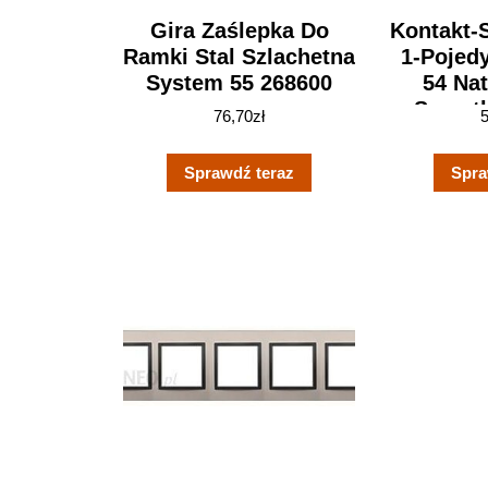
Gira Zaślepka Do
Kontakt-
Ramki Stal Szlachetna
1-Pojed
System 55 268600
54 Na
Szorst
76,70
zł
D
Sprawdź teraz
Spra