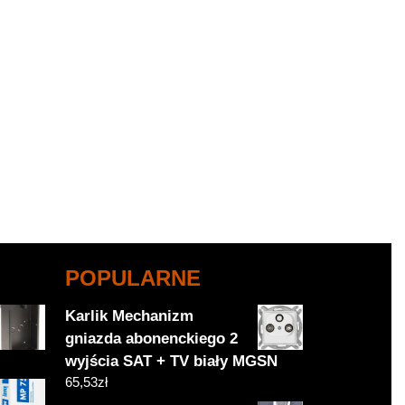
POPULARNE
Karlik Mechanizm
gniazda abonenckiego 2
wyjścia SAT + TV biały MGSN
65,53
zł