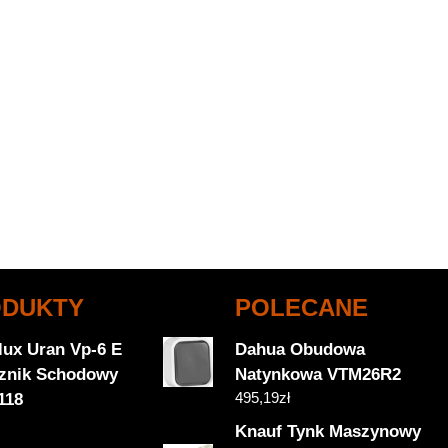
ODUKTY
POLECANE
lux Uran Vp-6 E
Dahua Obudowa
znik Schodowy
Natynkowa VTM26R2
495,19
zł
118
Knauf Tynk Maszynowy