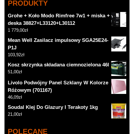
PRODUKTY
Grohe + Koło Modo Rimfree 7w1 + miska +
deska 38827+L33120+L30112
1 779,00
zł
Mean Well Zasilacz impulsowy SGA25E24-
P1J
103,92
zł
Kosz skrzynka składana ciemnozielona 46l
51,00
zł
Livolo Podwójny Panel Szklany W Kolorze
Różowym (701167)
46,09
zł
Soudal Klej Do Glazury I Terakoty 1kg
21,00
zł
POLECANE