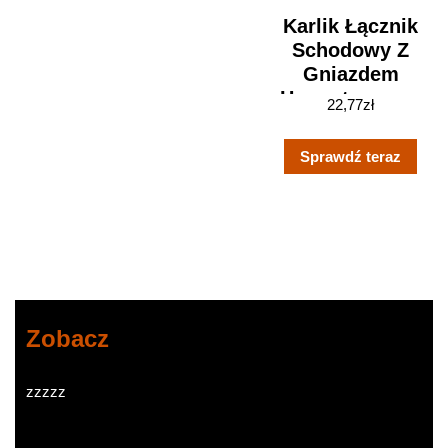
Karlik Łącznik
Schodowy Z
Gniazdem
Hermetycznym
22,77
zł
(WGHP-3P)
Sprawdź teraz
Zobacz
zzzzz