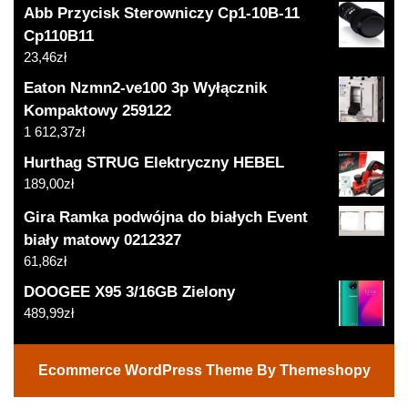
Abb Przycisk Sterowniczy Cp1-10B-11
Cp110B11
23,46
zł
Eaton Nzmn2-ve100 3p Wyłącznik
Kompaktowy 259122
1 612,37
zł
Hurthag STRUG Elektryczny HEBEL
189,00
zł
Gira Ramka podwójna do białych Event
biały matowy 0212327
61,86
zł
DOOGEE X95 3/16GB Zielony
489,99
zł
Ecommerce WordPress Theme
By Themeshopy