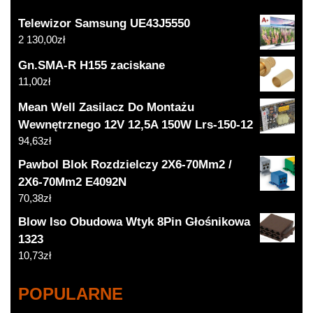
Telewizor Samsung UE43J5550
2 130,00
zł
Gn.SMA-R H155 zaciskane
11,00
zł
Mean Well Zasilacz Do Montażu
Wewnętrznego 12V 12,5A 150W Lrs-150-12
94,63
zł
Pawbol Blok Rozdzielczy 2X6-70Mm2 /
2X6-70Mm2 E4092N
70,38
zł
Blow Iso Obudowa Wtyk 8Pin Głośnikowa
1323
10,73
zł
POPULARNE