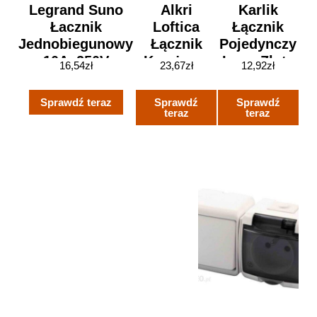
Legrand Suno
Alkri
Karlik
Łacznik
Loftica
Łącznik
Jednobiegunowy
Łącznik
Pojedynczy
10Ax250V
Krzyżowy
Logo Złoty
16,54
zł
23,67
zł
12,92
zł
Czarny 721401
Czarny
Metalik (
H1R140MB
8LWP-1 )
Sprawdź teraz
Sprawdź
Sprawdź
teraz
teraz