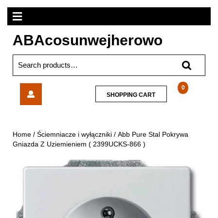
Skip
Open
to
content
Menu
ABAcosunwejherowo
Search
for:
Abb
0
SHOPPING
SHOPPING CART
Pure
CART
Stal
Pokrywa
Gniazda
Home
/
Ściemniacze i wyłączniki
/ Abb Pure Stal Pokrywa
Z
Gniazda Z Uziemieniem ( 2399UCKS-866 )
Uziemieniem
(
2399UCKS-
866
)