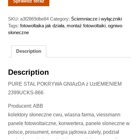
Sprawdź teraz
SKU:
a3f2869dbe84
Category:
Ściemniacze i wyłączniki
Tags:
fotowoltaika jak działa
,
montaż fotowoltaiki
,
ogniwo
słoneczne
Description
Description
PURE STAL POKRYWA GNIAzDA z UzIEMIENIEM
2399UCKS-866
Producent: ABB
kolektory słoneczne cwu, wlasna farma, viessmann
panele fotowoltaiczne, konwertera, panele sloneczne w
polsce, prosument, energia jądrowa zalety, podział