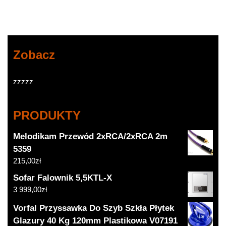
Zobacz
zzzzz
PRODUKTY
Melodikam Przewód 2xRCA/2xRCA 2m
5359
215,00
zł
Sofar Falownik 5,5KTL-X
3 999,00
zł
Vorfal Przyssawka Do Szyb Szkła Płytek
Glazury 40 Kg 120mm Plastikowa V07191