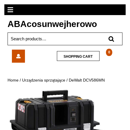
Skip
Open
to
content
Menu
ABAcosunwejherowo
Search
for:
DeWalt
0
SHOPPING
SHOPPING CART
DCV586MN
CART
Home
/
Urządzenia sprzątające
/ DeWalt DCV586MN