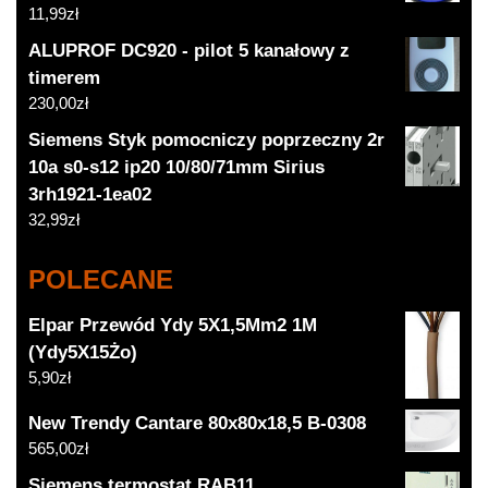
11,99
zł
ALUPROF DC920 - pilot 5 kanałowy z
timerem
230,00
zł
Siemens Styk pomocniczy poprzeczny 2r
10a s0-s12 ip20 10/80/71mm Sirius
3rh1921-1ea02
32,99
zł
POLECANE
Elpar Przewód Ydy 5X1,5Mm2 1M
(Ydy5X15Żo)
5,90
zł
New Trendy Cantare 80x80x18,5 B-0308
565,00
zł
Siemens termostat RAB11