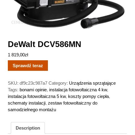
DeWalt DCV586MN
1 819,00
zł
Sprawdź teraz
SKU:
df9c23c987a7
Category:
Urządzenia sprzątające
Tags:
bonami opinie
,
instalacja fotowoltaiczna 4 kw
,
instalacja fotowoltaiczna 5 kw
,
koszty pompy ciepła
,
schematy instalacji
,
zestaw fotowoltaiczny do
samodzielnego montażu
Description