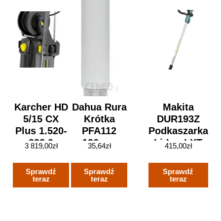
Karcher HD
Dahua Rura
Makita
5/15 CX
Krótka
DUR193Z
Plus 1.520-
PFA112
Podkaszarka
932.0
196mm
Li-Ion LXT
3 819,00
zł
35,64
zł
415,00
zł
18V
Sprawdź
Sprawdź
Sprawdź
teraz
teraz
teraz