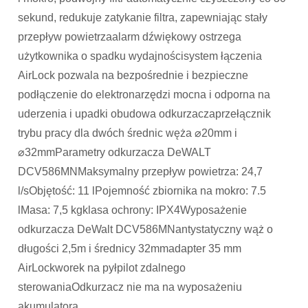
sekund, redukuje zatykanie filtra, zapewniając stały
przepływ powietrzaalarm dźwiękowy ostrzega
użytkownika o spadku wydajnościsystem łączenia
AirLock pozwala na bezpośrednie i bezpieczne
podłączenie do elektronarzędzi mocna i odporna na
uderzenia i upadki obudowa odkurzaczaprzełącznik
trybu pracy dla dwóch średnic węża ⌀20mm i
⌀32mmParametry odkurzacza DeWALT
DCV586MNMaksymalny przepływ powietrza: 24,7
l/sObjętość: 11 lPojemność zbiornika na mokro: 7.5
lMasa: 7,5 kgklasa ochrony: IPX4Wyposażenie
odkurzacza DeWalt DCV586MNantystatyczny wąż o
długości 2,5m i średnicy 32mmadapter 35 mm
AirLockworek na pyłpilot zdalnego
sterowaniaOdkurzacz nie ma na wyposażeniu
akumulatora.