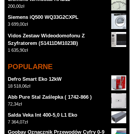
200,00
zł
Siemens iQ500 WQ33G2CXPL
3 699,00
zł
Vidos Zestaw Wideodomofonu Z
Szyfratorem (S1411DM1023B)
1 635,90
zł
POPULARNE
Defro Smart Eko 12kW
18 518,06
zł
Abb Pure Stal Zaślepka ( 1742-866 )
72,34
zł
Salda Veka Int 400-5,0 L1 Eko
7 364,07
zł
Goobay Oznacznik Przewodów Cyfry 0-9