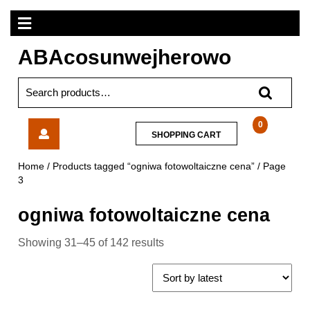
Skip
Open
to
content
Menu
ABAcosunwejherowo
Search
for:
Nac
0
SHOPPING
SHOPPING CART
TP248-
CART
10SP
Home
/
Products tagged “ogniwa fotowoltaiczne cena”
/ Page
3
ogniwa fotowoltaiczne cena
Showing 31–45 of 142 results