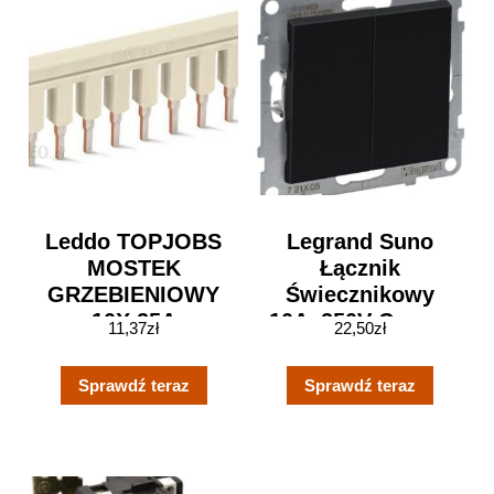
Leddo TOPJOBS
Legrand Suno
MOSTEK
Łącznik
GRZEBIENIOWY
Świecznikowy
10X 25A
10Ax250V Czarny
11,37
zł
22,50
zł
JASNOSZARY
721405
2002-410
Sprawdź teraz
Sprawdź teraz