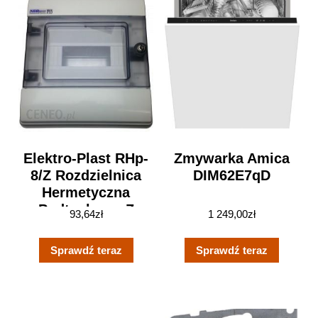
Elektro-Plast RHp-
Zmywarka Amica
8/Z Rozdzielnica
DIM62E7qD
Hermetyczna
Podtynkowa Z
93,64
zł
1 249,00
zł
Zamkiem
Rozdzielnia
Sprawdź teraz
Sprawdź teraz
Modułowa IP65