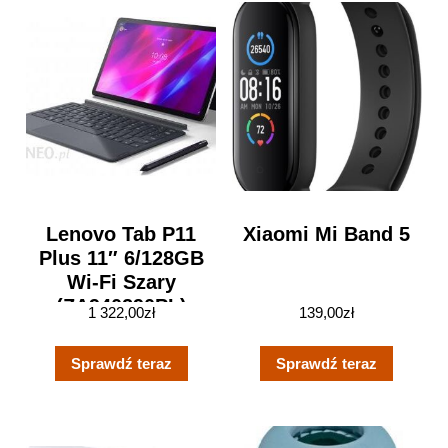
Lenovo Tab P11
Xiaomi Mi Band 5
Plus 11″ 6/128GB
Wi-Fi Szary
(ZA940290PL)
1 322,00
zł
139,00
zł
Sprawdź teraz
Sprawdź teraz