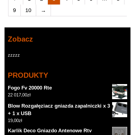
9
10
→
Zobacz
zzzzz
PRODUKTY
Fogo Fv 20000 Rte
22 017,00
zł
Blow Rozgałęziacz gniazda zapalniczki x 3
+ 1 x USB
19,00
zł
Karlik Deco Gniazdo Antenowe Rtv