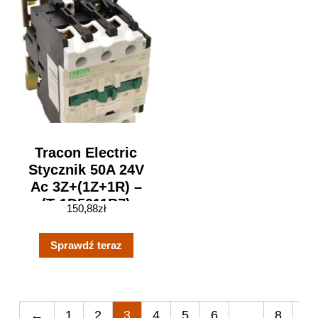
Tracon Electric
Stycznik 50A 24V
Ac 3Z+(1Z+1R) –
(Tr1D5011B7)
150,88
zł
Sprawdź teraz
←
1
2
3
4
5
6
…
8