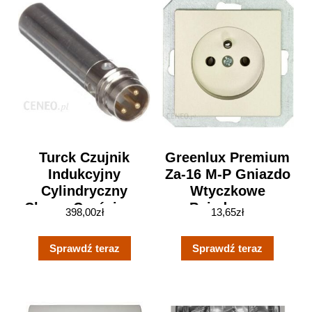
Turck Czujnik
Greenlux Premium
Indukcyjny
Za-16 M-P Gniazdo
Cylindryczny
Wtyczkowe
Chrom Częściowo
Pojedyncze
398,00
zł
13,65
zł
Gwintowany
GXKP235
(BI3M08AP6X)
Sprawdź teraz
Sprawdź teraz