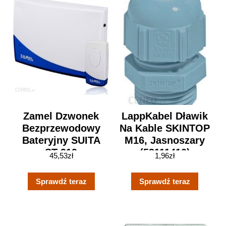
Zamel Dzwonek
LappKabel Dławik
Bezprzewodowy
Na Kable SKINTOP
Bateryjny SUITA
M16, Jasnoszary
ST-919
(53111410)
45,53
zł
1,96
zł
Sprawdź teraz
Sprawdź teraz