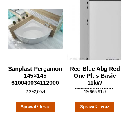
Sanplast Pergamon
Red Blue Abg Red
145×145
One Plus Basic
610040034112000
11kW
R2B011BW00L
2 292,00
zł
19 965,91
zł
Sprawdź teraz
Sprawdź teraz