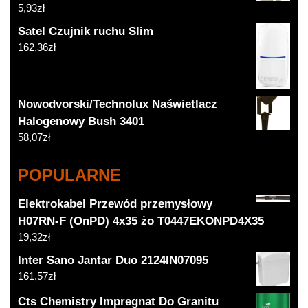
5,93
zł
Satel Czujnik ruchu Slim
162,36
zł
Nowodvorski/Technolux Naświetlacz
Halogenowy Bush 3401
58,07
zł
POPULARNE
Elektrokabel Przewód przemysłowy
H07RN-F (OnPD) 4x35 żo T0447EKONPD4X35
19,32
zł
Inter Sano Jantar Duo 2124IN07095
161,57
zł
Cts Chemistry Impregnat Do Granitu