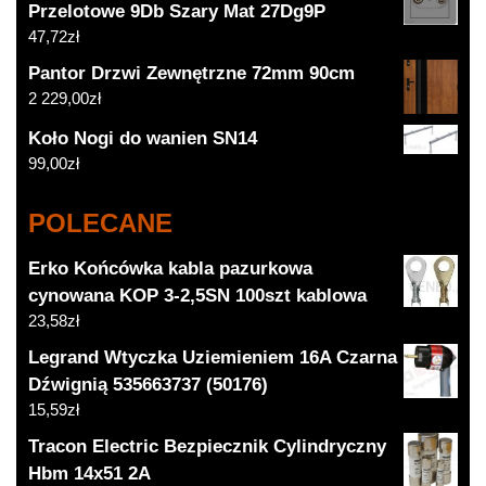
Przelotowe 9Db Szary Mat 27Dg9P
47,72
zł
Pantor Drzwi Zewnętrzne 72mm 90cm
2 229,00
zł
Koło Nogi do wanien SN14
99,00
zł
POLECANE
Erko Końcówka kabla pazurkowa
cynowana KOP 3-2,5SN 100szt kablowa
23,58
zł
Legrand Wtyczka Uziemieniem 16A Czarna
Dźwignią 535663737 (50176)
15,59
zł
Tracon Electric Bezpiecznik Cylindryczny
Hbm 14x51 2A