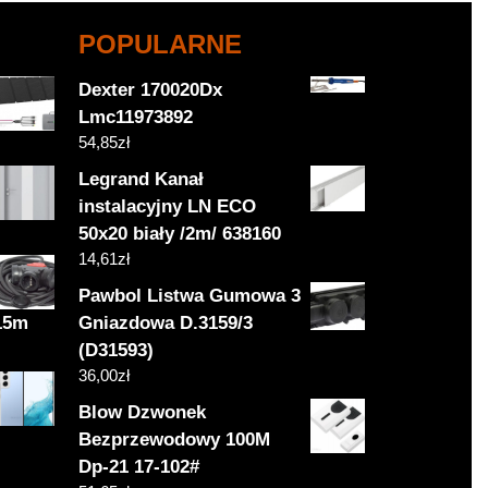
POPULARNE
Dexter 170020Dx
Lmc11973892
54,85
zł
Legrand Kanał
instalacyjny LN ECO
50x20 biały /2m/ 638160
14,61
zł
Pawbol Listwa Gumowa 3
 15m
Gniazdowa D.3159/3
(D31593)
36,00
zł
Blow Dzwonek
Bezprzewodowy 100M
Dp-21 17-102#