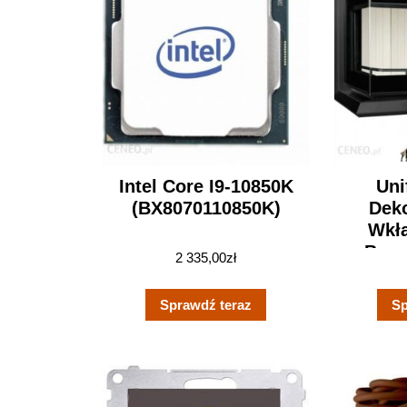
Intel Core I9-10850K
Uni
(BX8070110850K)
Dek
Wkł
Bocz
2 335,00
zł
UNIE86
Sprawdź teraz
Sp