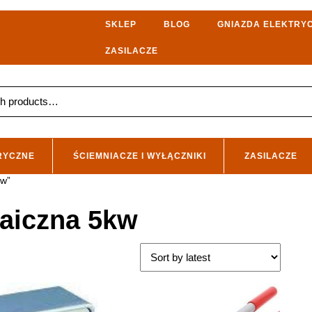
SKLEP
BLOG
GNIAZDA ELEKTRY
ZASILACZE
RYCZNE
ŚCIEMNIACZE I WYŁĄCZNIKI
ZASILACZE
kw”
taiczna 5kw