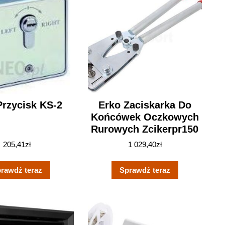
Przycisk KS-2
Erko Zaciskarka Do
Końcówek Oczkowych
Rurowych Zcikerpr150
205,41
zł
1 029,40
zł
rawdź teraz
Sprawdź teraz