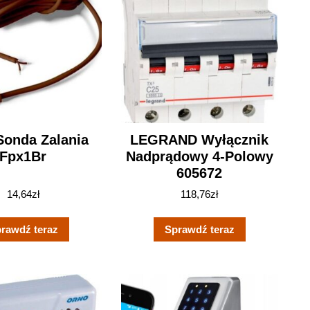
Sonda Zalania
LEGRAND Wyłącznik
Fpx1Br
Nadprądowy 4-Polowy
605672
14,64
zł
118,76
zł
rawdź teraz
Sprawdź teraz