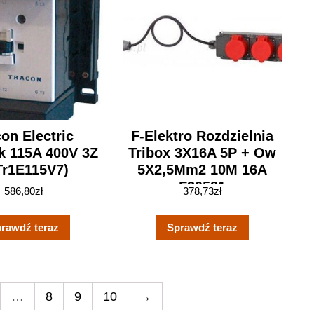
on Electric
F-Elektro Rozdzielnia
k 115A 400V 3Z
Tribox 3X16A 5P + Ow
Tr1E115V7)
5X2,5Mm2 10M 16A
F30581
586,80
zł
378,73
zł
rawdź teraz
Sprawdź teraz
…
8
9
10
→