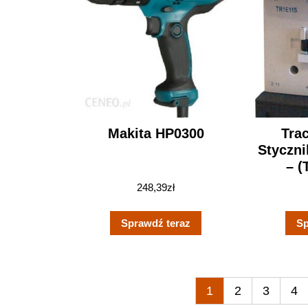
Makita HP0300
Trac
Styczni
– (
248,39
zł
Sprawdź teraz
Sp
1
2
3
4