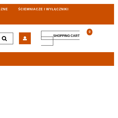
CZNE
ŚCIEMNIACZE I WYŁĄCZNIKI
0
Kontakt-
SHOPPING CART
Simon
SHOPPING
CART
Puszka
Podłogowa
1-
Modułowa
2xK45
93mm+Sm102/9
Grafit
SF110/14