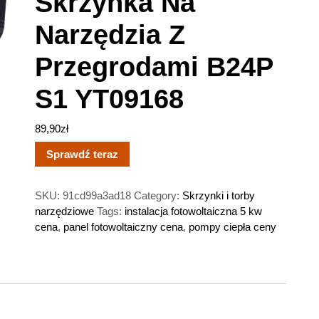
Skrzynka Na
Narzędzia Z
Przegrodami B24P
S1 YT09168
89,90
zł
Sprawdź teraz
SKU:
91cd99a3ad18
Category:
Skrzynki i torby
narzędziowe
Tags:
instalacja fotowoltaiczna 5 kw
cena
,
panel fotowoltaiczny cena
,
pompy ciepła ceny