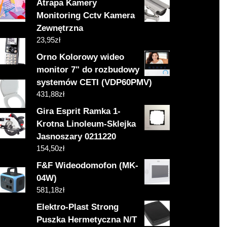
Atrapa Kamery
Monitoring Cctv Kamera
Zewnętrzna
23,95
zł
Orno Kolorowy wideo
monitor 7" do rozbudowy
systemów CETI (VDP60PMV)
431,88
zł
Gira Esprit Ramka 1-
Krotna Linoleum-Sklejka
Jasnoszary 0211220
154,50
zł
F&F Wideodomofon (MK-
04W)
581,18
zł
Elektro-Plast Strong
Puszka Hermetyczna N/T