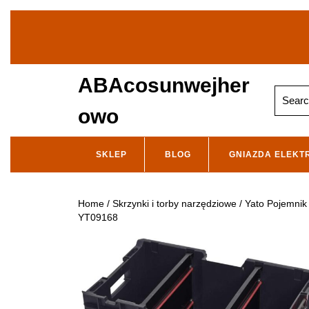
Skip
to
content
ABAcosunwejher
Search
for:
owo
SKLEP
BLOG
GNIAZDA ELEKT
Home
/
Skrzynki i torby narzędziowe
/ Yato Pojemni
YT09168