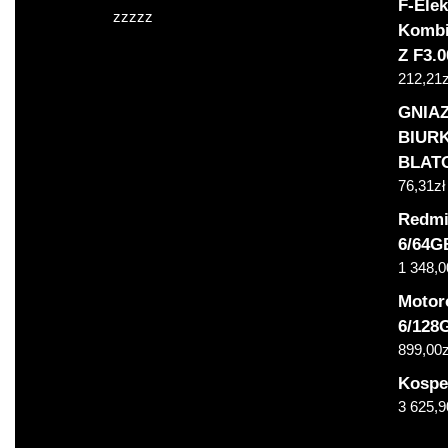
F-Elek
zzzzz
Kombi
Z F3.
212,21
z
GNIA
BIUR
BLAT
76,31
zł
Redmi
6/64G
1 348,0
Motor
6/128
899,00
z
Kospe
3 625,9