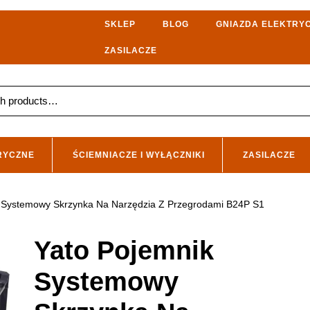
SKLEP
BLOG
GNIAZDA ELEKTRY
ZASILACZE
RYCZNE
ŚCIEMNIACZE I WYŁĄCZNIKI
ZASILACZE
k Systemowy Skrzynka Na Narzędzia Z Przegrodami B24P S1
Yato Pojemnik
Systemowy