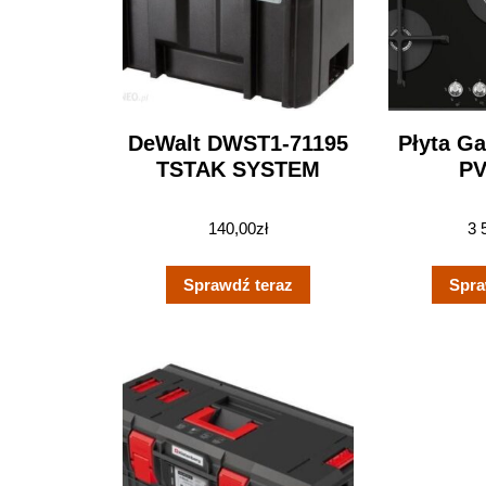
DeWalt DWST1-71195
Płyta G
TSTAK SYSTEM
PV
140,00
zł
3 
Sprawdź teraz
Spra