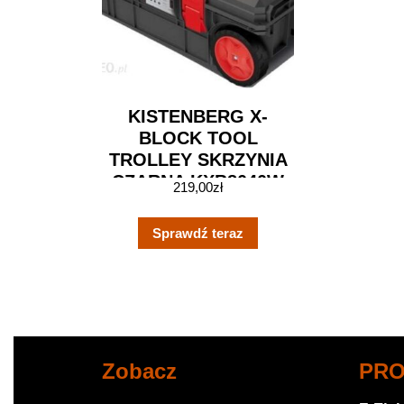
KISTENBERG X-
BLOCK TOOL
TROLLEY SKRZYNIA
CZARNA KXB8040W
219,00
zł
Sprawdź teraz
Zobacz
PR