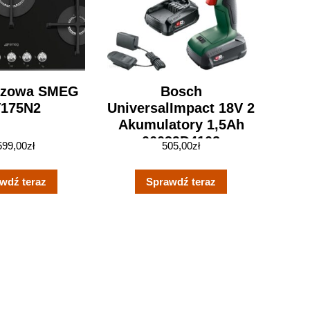
azowa SMEG
Bosch
175N2
UniversalImpact 18V 2
Akumulatory 1,5Ah
06039D4102
599,00
zł
505,00
zł
wdź teraz
Sprawdź teraz