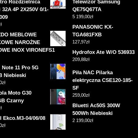
tro Rozdzielnica
Telewizor Samsung
 32A 4P 2X250V 0/1-
QE75Q67TA
5 199,00
zł
0009
ł
PANASONIC KX-
ZDO MEBLOWE
TGA681FXB
127,97
zł
KOWE NAROŻNE
OWE INOX VIRONEFS1
Hydrofox Ate W/O 536933
209,88
zł
 Note 11 Pro 5G
Piła NAC Pilarka
B Niebieski
elektryczna CSE120-185-
0
zł
SF
ola Moto G30
259,00
zł
GB Czarny
Bluetti Ac50S 300W
ł
500Wh Niebieski
l Ekco.M3-04/06/08
2 199,00
zł
0
zł