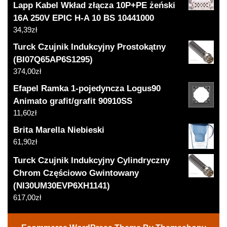
Lapp Kabel Wkład złącza 10P+PE żeński
16A 250V EPIC H-A 10 BS 10441000
34,39
zł
Turck Czujnik Indukcyjny Prostokątny
(BI07Q65AP6S1295)
374,00
zł
Efapel Ramka 1-pojedyncza Logus90
Animato grafit/grafit 90910SS
11,60
zł
Brita Marella Niebieski
61,90
zł
Turck Czujnik Indukcyjny Cylindryczny
Chrom Częściowo Gwintowany
(NI30UM30EVP6XH1141)
617,00
zł