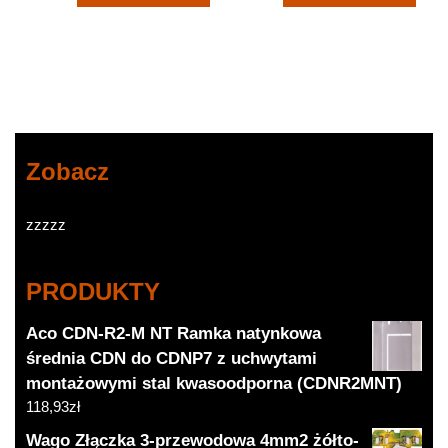
Zobacz
zzzzz
PRODUKTY
Aco CDN-R2-M NT Ramka natynkowa
średnia CDN do CDNP7 z uchwytami
montażowymi stal kwasoodporna (CDNR2MNT)
118,93
zł
Wago Złączka 3-przewodowa 4mm2 żółto-