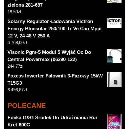
zielona 281-687
18,50
zł
Solarny Regulator Ładowania Victron
Energy Bluesolar 250/100-Tr Ve.Can Mppt
12 V, 24 48 V 250 A
6 769,00
zł
Visonic Pgm-5 Moduł 5 Wyjść Oc Do
Central Powermax (06290-122)
244,77
zł
Foxess Inwerter Falownik 3-Fazowy 15kW
T15G3
6 496,87
zł
POLECANE
Edeka G&G Środek Do Udrażniania Rur
Kret 600G