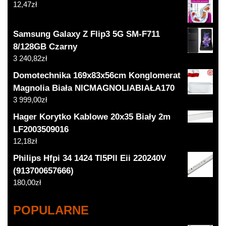
12,47
zł
Samsung Galaxy Z Flip3 5G SM-F711
8/128GB Czarny
3 240,82
zł
Domotechnika 169x83x56cm Konglomerat
Magnolia Biała NICMAGNOLIABIAŁA170
3 999,00
zł
Hager Korytko Kablowe 20x35 Biały 2m
LF2003509016
12,18
zł
Philips Hfpi 34 1424 Tl5Pll Eii 220240V
(913700657666)
180,00
zł
POPULARNE