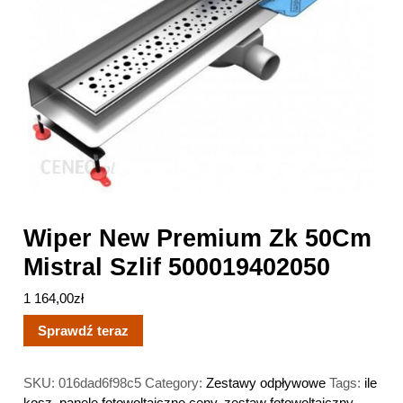
Wiper New Premium Zk 50Cm
Mistral Szlif 500019402050
1 164,00
zł
Sprawdź teraz
SKU:
016dad6f98c5
Category:
Zestawy odpływowe
Tags:
ile
kosz
,
panele fotowoltaiczne ceny
,
zestaw fotowoltaiczny