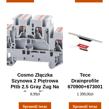
Cosmo Złączka
Tece
Szynowa 2 Piętrowa
Drainprofile
Pttb 2.5 Gray Zug Na
670900+673001
Szynę Din
8,99
zł
1 399,00
zł
(ZŁĄCZKAPTTB25GRAY)
Sprawdź teraz
Sprawdź teraz