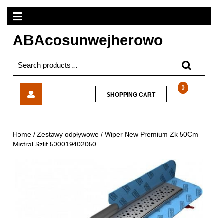
Skip
Open
to
content
Menu
ABAcosunwejherowo
Search
for:
Wiper
0
SHOPPING
SHOPPING CART
New
CART
Premium
Zk
50Cm
Home
/
Zestawy odpływowe
/ Wiper New Premium Zk 50Cm
Mistral
Mistral Szlif 500019402050
Szlif
500019402050