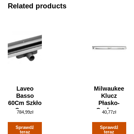
Related products
Laveo
Milwaukee
Basso
Klucz
60Cm Szkło
Płasko-
Czarne
Oczkowy
784,99
zł
40,77
zł
COB761S
9Mm
4932471517
Sprawdź
Sprawdź
teraz
teraz