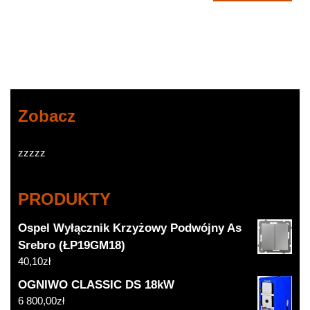
TK3263
Zobacz
zzzzz
PRODUKTY
Ospel Wyłącznik Krzyżowy Podwójny As
Srebro (ŁP19GM18)
40,10
zł
OGNIWO CLASSIC DS 18kW
6 800,00
zł