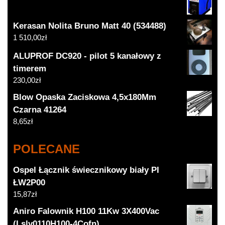
Kerasan Nolita Bruno Matt 40 (534488)
1 510,00
zł
ALUPROF DC920 - pilot 5 kanałowy z
timerem
230,00
zł
Blow Opaska Zaciskowa 4,5x180Mm
Czarna 41264
8,65
zł
POLECANE
Ospel Łącznik świecznikowy biały PI
ŁW2P00
15,87
zł
Aniro Falownik H100 11Kw 3X400Vac
(Lslv0110H100-4Cofn)