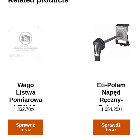
Wago
Eti-Polam
Listwa
Napęd
Pomiarowa
Ręczny-
LPW 10-
Pośredni
332,70
zł
1 054,25
zł
Torowa
Ro2 630P
847-767
Czarny
Sprawdź
Sprawdź
004671231
teraz
teraz
10001065323