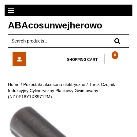
Skip
Open
to
content
Menu
ABAcosunwejherowo
Search
for:
Turck
0
SHOPPING
SHOPPING CART
Czujnik
CART
Indukcyjny
Cylindryczny
Platikowy
Home
/
Pozostałe akcesoria elektryczne
/ Turck Czujnik
Gwintowany
Indukcyjny Cylindryczny Platikowy Gwintowany
(NI10P18Y1XS9712M)
(NI10P18Y1XS9712M)