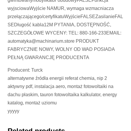
gwintowanymodyfikator obudowyFALSEFunkcja
wyjsciowaWyjście NAMUR, wymaga wzmacniacza
przełączającego/certyfikatuWyjścieFALSEZasilanieFAL
SEDługość kabla12M PYTANIA, DOSTĘPNOŚĆ,
SZCZEGÓŁOWE WYCENY: TEL: 880-166-233EMAIL:
automatyka@machinarium.store PRODUKT
FABRYCZNIE NOWY, WOLNY OD WAD POSIADA
PEŁNĄ GWARANCJĘ PRODUCENTA
Producent: Turck
alternatywne źródła energii referat chemia, nip 2
aktywny pdf, instalacja aero, montaż fotowoltaiki na
dachu płaskim, tauron fotowoltaika kalkulator, energy
katalog, montaż uziomu
yyyyy
Related products