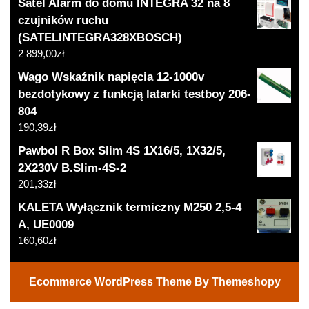
Satel Alarm do domu INTEGRA 32 na 8
czujników ruchu
(SATELINTEGRA328XBOSCH)
2 899,00
zł
Wago Wskaźnik napięcia 12-1000v
bezdotykowy z funkcją latarki testboy 206-
804
190,39
zł
Pawbol R Box Slim 4S 1X16/5, 1X32/5,
2X230V B.Slim-4S-2
201,33
zł
KALETA Wyłącznik termiczny M250 2,5-4
A, UE0009
160,60
zł
Ecommerce WordPress Theme
By Themeshopy