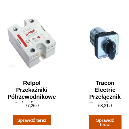
Relpol
Tracon
Przekaźniki
Electric
Półrzewodnikowe
Przełącznik
Jednofazowe
Krzywkowy
77,26
zł
68,21
zł
240V Ac 2615922
Bez
Obudowy
Sprawdź teraz
Sprawdź
32A Wł-Wył
teraz