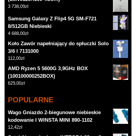
3 738,09
zł
Samsung Galaxy Z Flip4 5G SM-F721
8/512GB Niebieski
4 688,00
zł
Koło Zawór napełniający do spłuczki Solo
3/6 l 7131000
112,00
zł
AMD Ryzen 5 5600G 3,9GHz BOX
(100100000252BOX)
629,00
zł
POPULARNE
Wago Gniazdo 2-biegunowe niebieskie
kodowanie I WINSTA MINI 890-1102
12,42
zł