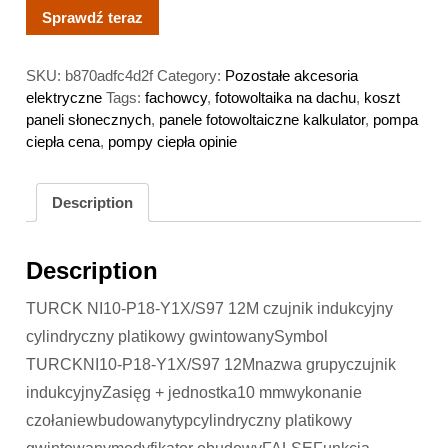
Sprawdź teraz
SKU:
b870adfc4d2f
Category:
Pozostałe akcesoria
elektryczne
Tags:
fachowcy
,
fotowoltaika na dachu
,
koszt
paneli słonecznych
,
panele fotowoltaiczne kalkulator
,
pompa
ciepła cena
,
pompy ciepła opinie
Description
Description
TURCK NI10-P18-Y1X/S97 12M czujnik indukcyjny
cylindryczny platikowy gwintowanySymbol
TURCKNI10-P18-Y1X/S97 12Mnazwa grupyczujnik
indukcyjnyZasięg + jednostka10 mmwykonanie
czołaniewbudowanytypcylindryczny platikowy