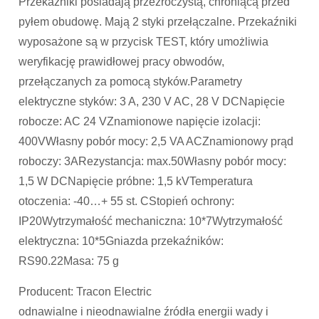
Przekaźniki posiadają przezroczystą, chroniącą przed
pyłem obudowę. Mają 2 styki przełączalne. Przekaźniki
wyposażone są w przycisk TEST, który umożliwia
weryfikację prawidłowej pracy obwodów,
przełączanych za pomocą styków.Parametry
elektryczne styków: 3 A, 230 V AC, 28 V DCNapięcie
robocze: AC 24 VZnamionowe napięcie izolacji:
400VWłasny pobór mocy: 2,5 VA ACZnamionowy prąd
roboczy: 3ARezystancja: max.50Własny pobór mocy:
1,5 W DCNapięcie próbne: 1,5 kVTemperatura
otoczenia: -40…+ 55 st. CStopień ochrony:
IP20Wytrzymałość mechaniczna: 10*7Wytrzymałość
elektryczna: 10*5Gniazda przekaźników:
RS90.22Masa: 75 g
Producent: Tracon Electric
odnawialne i nieodnawialne źródła energii wady i