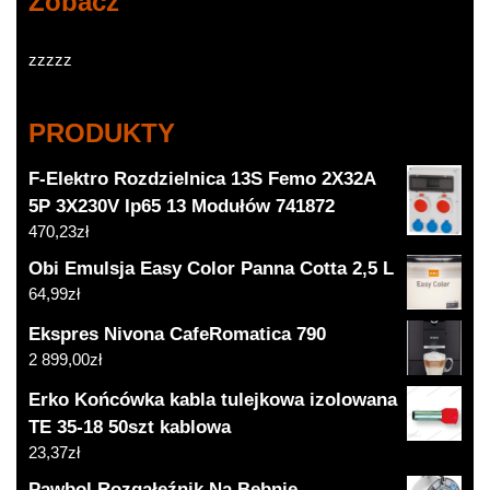
Zobacz
zzzzz
PRODUKTY
F-Elektro Rozdzielnica 13S Femo 2X32A
5P 3X230V Ip65 13 Modułów 741872
470,23
zł
Obi Emulsja Easy Color Panna Cotta 2,5 L
64,99
zł
Ekspres Nivona CafeRomatica 790
2 899,00
zł
Erko Końcówka kabla tulejkowa izolowana
TE 35-18 50szt kablowa
23,37
zł
Pawbol Rozgałęźnik Na Bębnie