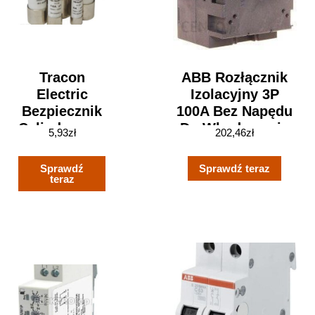
Tracon
ABB Rozłącznik
Electric
Izolacyjny 3P
Bezpiecznik
100A Bez Napędu
Cylindryczny
Do Wbudowania
5,93
zł
202,46
zł
Hbm 14×51
OT100FT3
2A
1SCA105023R1001
Sprawdź
Sprawdź teraz
teraz