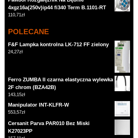
4xgz16a(250v)ip44 fi340 Term B.1101-RT
110,71
zł
POLECANE
F&F Lampka kontrolna LK-712 FF zielony
24,27
zł
Ferro ZUMBA II czarna elastyczna wylewka
2F chrom (BZA42B)
143,15
zł
Manipulator INT-KLFR-W
553,57
zł
Cersanit Parva PAR010 Bez Miski
K27023PP