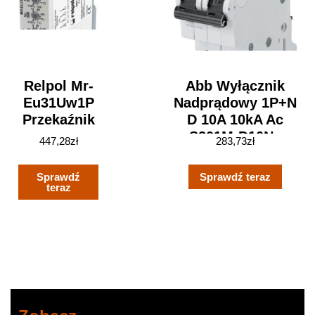
Relpol Mr-
Abb Wyłącznik
Eu31Uw1P
Nadprądowy 1P+N
Przekaźnik
D 10A 10kA Ac
S201M-D10Na
447,28
zł
283,73
zł
2CDS271103R0101
Sprawdź
Sprawdź teraz
teraz