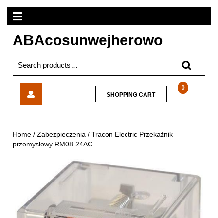
Skip
Open
to
content
Menu
ABAcosunwejherowo
Search
for:
Tracon
0
SHOPPING
SHOPPING CART
Electric
CART
Przekaźnik
przemysłowy
RM08-
Home
/
Zabezpieczenia
/ Tracon Electric Przekaźnik
24AC
przemysłowy RM08-24AC