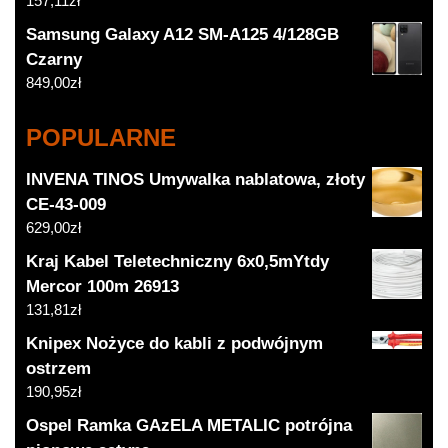
157,11
zł
Samsung Galaxy A12 SM-A125 4/128GB
Czarny
849,00
zł
POPULARNE
INVENA TINOS Umywalka nablatowa, złoty
CE-43-009
629,00
zł
Kraj Kabel Teletechniczny 6x0,5mYtdy
Mercor 100m 26913
131,81
zł
Knipex Nożyce do kabli z podwójnym
ostrzem
190,95
zł
Ospel Ramka GAzELA METALIC potrójna