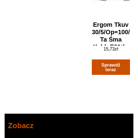
Ergom Tkuv
30/5/op=100/
Ta Śma
Kabl. E01tk-
15,73
zł
01050101301
Sprawdź
teraz
Zobacz