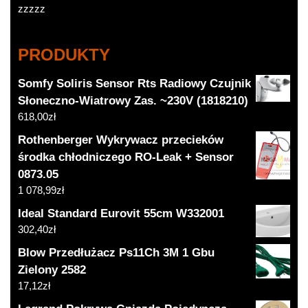
zzzzz
PRODUKTY
Somfy Soliris Sensor Rts Radiowy Czujnik
Słoneczno-Wiatrowy Zas. ~230V (1818210)
618,00
zł
Rothenberger Wykrywacz przecieków
środka chłodniczego RO-Leak + Sensor
0873.05
1 078,99
zł
Ideal Standard Eurovit 55cm W332001
302,40
zł
Blow Przedłużacz Ps11Ch 3M 1 Gbu
Zielony 2582
17,12
zł