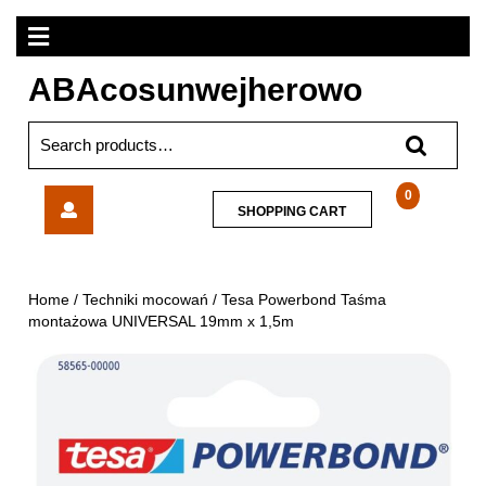
Skip
Open
to
content
Menu
ABAcosunwejherowo
Search
for:
Tesa
0
SHOPPING
SHOPPING CART
Powerbond
CART
Taśma
montażowa
UNIVERSAL
Home
/
Techniki mocowań
/ Tesa Powerbond Taśma
19mm
montażowa UNIVERSAL 19mm x 1,5m
x
1,5m