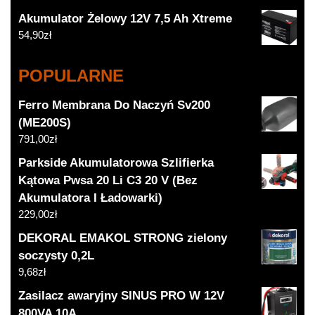
Akumulator Żelowy 12V 7,5 Ah Xtreme
54,90
zł
POPULARNE
Ferro Membrana Do Naczyń Sv200
(ME200S)
791,00
zł
Parkside Akumulatorowa Szlifierka
Kątowa Pwsa 20 Li C3 20 V (Bez
Akumulatora I Ładowarki)
229,00
zł
DEKORAL EMAKOL STRONG zielony
soczysty 0,2L
9,68
zł
Zasilacz awaryjny SINUS PRO W 12V
800VA 10A