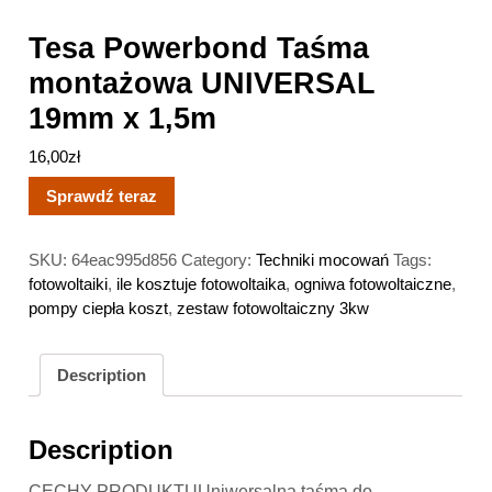
Tesa Powerbond Taśma
montażowa UNIVERSAL
19mm x 1,5m
16,00
zł
Sprawdź teraz
SKU:
64eac995d856
Category:
Techniki mocowań
Tags:
fotowoltaiki
,
ile kosztuje fotowoltaika
,
ogniwa fotowoltaiczne
,
pompy ciepła koszt
,
zestaw fotowoltaiczny 3kw
Description
Description
CECHY PRODUKTUUniwersalna taśma do