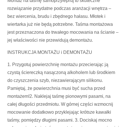
Montaż na taśmę samoprzylepną to skuteczne
rozwiązanie przydatne podczas aranżacji wnętrza –
bez wiercenia, brudu i zbędnego hałasu. Młotek i
wiertarka już nie będą potrzebne. Taśma montażowa
jest przeznaczona do trwałego mocowania na ścianie –
jej właściwości nie przewidują demontażu.
INSTRUKCJA MONTAŻU i DEMONTAŻU
1. Przygotuj powierzchnię montażu przecierając ją
czystą ściereczką nasączoną alkoholem lub środkiem
do czyszczenia szyb, niezawierającym silikonu.
Pamiętaj, że powierzchnia musi być sucha przed
montażem!2. Naklejaj taśmę pionowymi pasami, na
całej długości przedmiotu. W górnej części wzmocnij
mocowanie dodatkowo przyklejając krótsze kawałki
taśmy, pomiędzy długimi pasami. 3. Dociskaj mocno