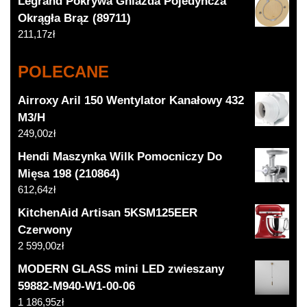
Legrand Pokrywa Gniazda Pojedyncza
Okrągła Brąz (89711)
211,17
zł
POLECANE
Airroxy Aril 150 Wentylator Kanałowy 432
M3/H
249,00
zł
Hendi Maszynka Wilk Pomocniczy Do
Mięsa 198 (210864)
612,64
zł
KitchenAid Artisan 5KSM125EER
Czerwony
2 599,00
zł
MODERN GLASS mini LED zwieszany
59882-M940-W1-00-06
1 186,95
zł