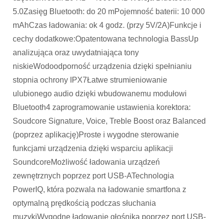
5.0Zasięg Bluetooth: do 20 mPojemność baterii: 10 000
mAhCzas ładowania: ok 4 godz. (przy 5V/2A)Funkcje i
cechy dodatkowe:Opatentowana technologia BassUp
analizująca oraz uwydatniająca tony
niskieWodoodporność urządzenia dzięki spełnianiu
stopnia ochrony IPX7Łatwe strumieniowanie
ulubionego audio dzięki wbudowanemu modułowi
Bluetooth4 zaprogramowanie ustawienia korektora:
Soudcore Signature, Voice, Treble Boost oraz Balanced
(poprzez aplikację)Proste i wygodne sterowanie
funkcjami urządzenia dzięki wsparciu aplikacji
SoundcoreMożliwość ładowania urządzeń
zewnętrznych poprzez port USB-ATechnologia
PowerIQ, która pozwala na ładowanie smartfona z
optymalną prędkością podczas słuchania
muzykiWygodne ładowanie głośnika poprzez port USB-