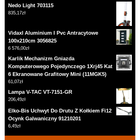
Nedo Light 703115
835,17
zł
Vidaxl Aluminium I Pvc Antracytowe
100x210cm 3056825
6 576,00
zł
Karlik Mechanizm Gniazda
Komputerowego Pojedynczego 1Xrj45 Kat
6 Ekranowane Grafitowy Mini (11MGK5)
61,07
zł
Lampa V-TAC VT-7151-GR
206,49
zł
Elko-Bis Uchwyt Do Drutu Z Kołkiem Fi12
Ocynk Galwaniczny 91210201
6,49
zł