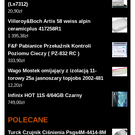
(Ls7312)
20,90
zł
Villeroy&Boch Artis 58 weiss alpin
ceramicplus 417258R1
1 395,38
zł
F&F Pabianice Przekaźnik Kontroli
Poziomu Cieczy ( PZ-832 RC )
333,90
zł
Wago Mostek omijający z izolacją 11-
torowy 25a jasnoszary topjobs 2002-481
12,20
zł
Infinix HOT 11S 4/64GB Czarny
749,00
zł
POLECANE
Turck Czujnik Ciśnienia Psgs4M-4414-8M