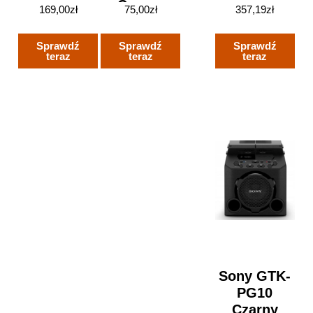
Czarny
169,00
zł
75,00
zł
357,19
zł
Sprawdź
Sprawdź
Sprawdź
teraz
teraz
teraz
Sony GTK-
PG10
Czarny