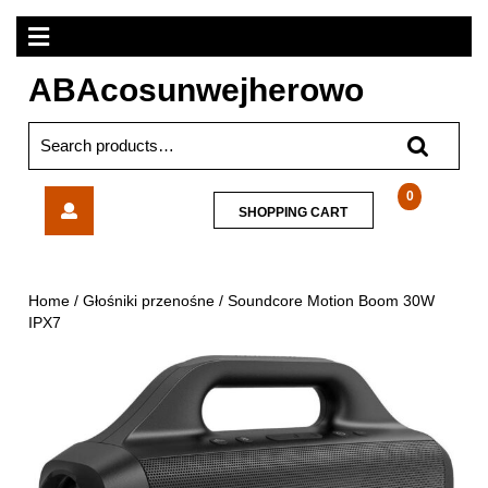
Skip
Open
to
content
Menu
ABAcosunwejherowo
Search
for:
Soundcore
0
SHOPPING
SHOPPING CART
Motion
CART
Boom
30W
IPX7
Home
/
Głośniki przenośne
/ Soundcore Motion Boom 30W
IPX7