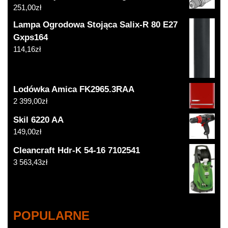
251,00
zł
Lampa Ogrodowa Stojąca Salix-R 80 E27
Gxps164
114,16
zł
Lodówka Amica FK2965.3RAA
2 399,00
zł
Skil 6220 AA
149,00
zł
Cleancraft Hdr-K 54-16 7102541
3 563,43
zł
POPULARNE