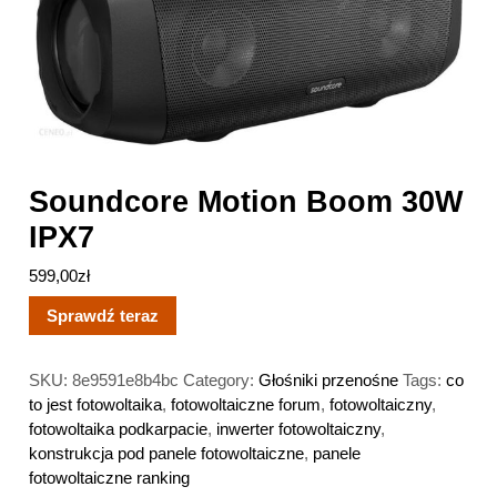
Soundcore Motion Boom 30W
IPX7
599,00
zł
Sprawdź teraz
SKU:
8e9591e8b4bc
Category:
Głośniki przenośne
Tags:
co
to jest fotowoltaika
,
fotowoltaiczne forum
,
fotowoltaiczny
,
fotowoltaika podkarpacie
,
inwerter fotowoltaiczny
,
konstrukcja pod panele fotowoltaiczne
,
panele
fotowoltaiczne ranking