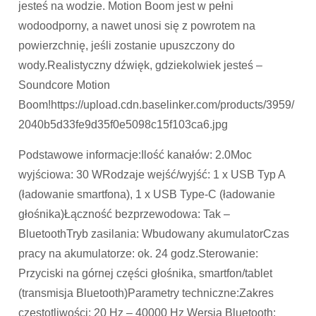
jesteś na wodzie. Motion Boom jest w pełni
wodoodporny, a nawet unosi się z powrotem na
powierzchnię, jeśli zostanie upuszczony do
wody.Realistyczny dźwięk, gdziekolwiek jesteś –
Soundcore Motion
Boom!https://upload.cdn.baselinker.com/products/3959/
2040b5d33fe9d35f0e5098c15f103ca6.jpg
Podstawowe informacje:Ilość kanałów: 2.0Moc
wyjściowa: 30 WRodzaje wejść/wyjść: 1 x USB Typ A
(ładowanie smartfona), 1 x USB Type-C (ładowanie
głośnika)Łączność bezprzewodowa: Tak –
BluetoothTryb zasilania: Wbudowany akumulatorCzas
pracy na akumulatorze: ok. 24 godz.Sterowanie:
Przyciski na górnej części głośnika, smartfon/tablet
(transmisja Bluetooth)Parametry techniczne:Zakres
częstotliwości: 20 Hz – 40000 Hz Wersja Bluetooth: