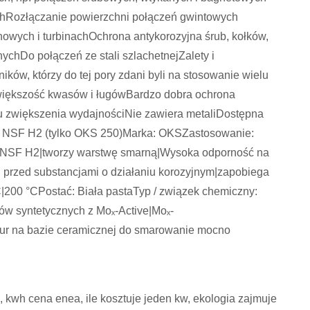
ychRozłączanie powierzchni połączeń gwintowych
inowych i turbinachOchrona antykorozyjna śrub, kołków,
ychDo połączeń ze stali szlachetnejZalety i
ków, którzy do tej pory zdani byli na stosowanie wielu
większość kwasów i ługówBardzo dobra ochrona
lu zwiększenia wydajnościNie zawiera metaliDostępna
a NSF H2 (tylko OKS 250)Marka: OKSZastosowanie:
 NSF H2|tworzy warstwę smarną|Wysoka odporność na
przed substancjami o działaniu korozyjnym|zapobiega
ºC|200 °CPostać: Biała pastaTyp / związek chemiczny:
jów syntetycznych z Moₓ-Active|Moₓ-
tur na bazie ceramicznej do smarowanie mocno
, kwh cena enea, ile kosztuje jeden kw, ekologia zajmuje