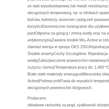
ze stali wysokostopowej lub metali nieżelazn
obciążonych temperaturą, np. w silnikach spal
bolców, kołnierzy, wrzecion i połączeń pasowan
korzyściEkonomiczne rozwiązanie dla użytkowni
pastOdporna na gorącą i zimną wodę oraz na 
antykorozyjnaZawiera środek Moₓ-Active w ce
również wersja w sprayu OKS 2501Rejestracj
Środek smarnyCechy Szczególne: Rejestracja
wodę|Zabezpieczenie powierzchni metalowych 
zużyciu i korozjiTemperatura pracy do: 1,400 
Białe stałe materiały smarujące|Mieszanka ole
Active|PolimocznikPasta do wysokich tempera
obciążonych powierzchni ślizgowych.
Producent:
składowe rachunku za prąd, szałkowski olsztyn