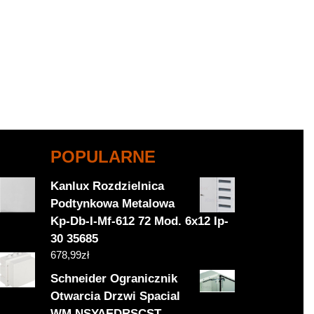
POPULARNE
Kanlux Rozdzielnica
Podtynkowa Metalowa
Kp-Db-I-Mf-612 72 Mod. 6x12 Ip-
30 35685
678,99
zł
Schneider Ogranicznik
Otwarcia Drzwi Spacial
WM NSYAEDRSCST