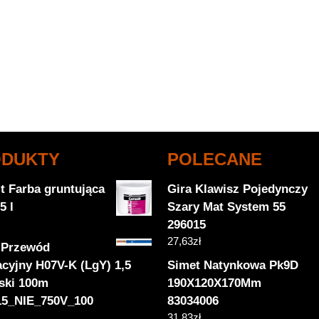
ODUKTY
POLECANE
t Farba gruntująca
Gira Klawisz Pojedynczy
5 l
Szary Mat System 55
296015
27,63
zł
 Przewód
acyjny H07V-K (LgY) 1,5
Simet Natynkowa Pk9D
eski 100m
190X120X170Mm
5_NIE_750V_100
83034006
31,83
zł