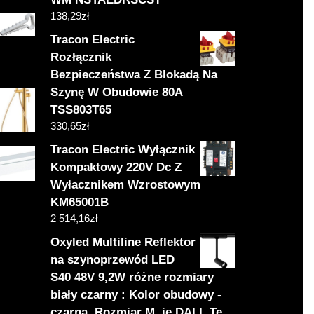
138,29
zł
Tracon Electric
Rozłącznik
Bezpieczeństwa Z Blokadą Na
Szynę W Obudowie 80A
TSS803T65
330,65
zł
Tracon Electric Wyłącznik
Kompaktowy 220V Dc Z
Wyłacznikem Wzrostowym
KM65001B
2 514,16
zł
Oxyled Multiline Reflektor
na szynoprzewód LED
S40 48V 9,2W różne rozmiary
biały czarny : Kolor obudowy -
czarna, Rozmiar M, ie DALI, Te