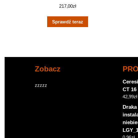
217,00
zł
Sprawdź teraz
Zobacz
PR
Ceresi
zzzzz
CT 16 
42,99
zł
Draka
instal
niebi
LGY_1
0,96
zł