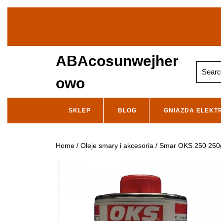
Skip
to
content
ABAcosunwejher
Search
for:
owo
SKLEP
BLOG
GNIAZDA ELEKT
Home
/
Oleje smary i akcesoria
/ Smar OKS 250 250g