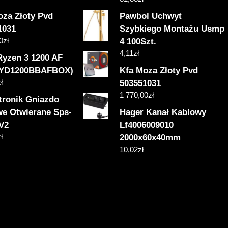
oza Złoty Pvd
Pawbol Uchwyt
1031
Szybkiego Montażu Usmp
0
zł
4 100Szt.
4,11
zł
yzen 3 1200 AF
(YD1200BBAFBOX)
Kfa Moza Złoty Pvd
ł
503551031
1 770,00
zł
tronik Gniazdo
we Otwierane Sps-
Hager Kanał Kablowy
V2
Lf4006009010
ł
2000x60x40mm
10,02
zł