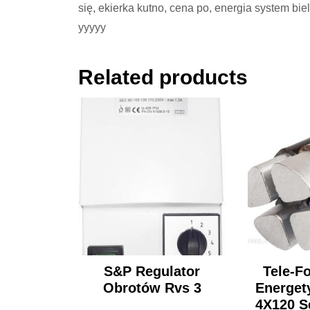
się, ekierka kutno, cena po, energia system bie
yyyyy
Related products
S&P Regulator
Tele-F
Obrotów Rvs 3
Energet
4X120 S