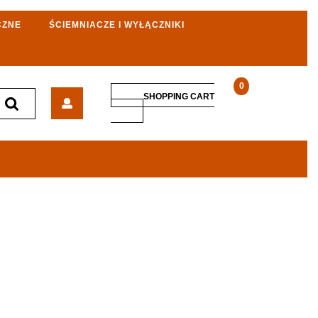
CZNE
ŚCIEMNIACZE I WYŁĄCZNIKI
0
Smar
SHOPPING CART
OKS
SHOPPING
CART
250
250g
Biała
pasta
uniwersalna