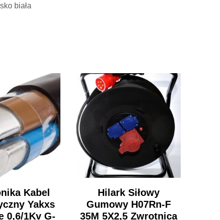
lsko biała
onika Kabel
Hilark Siłowy
yczny Yakxs
Gumowy H07Rn-F
e 0,6/1Kv G-
35M 5X2,5 Zwrotnica