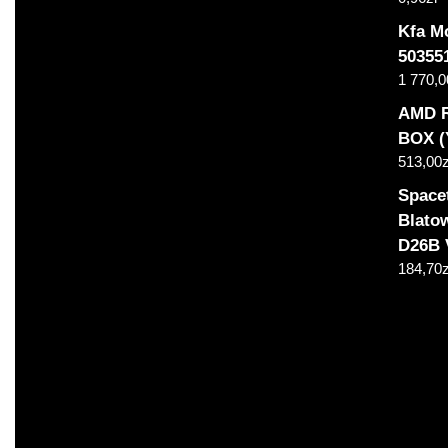
Kfa M
50355
1 770,0
AMD R
BOX 
513,00
z
Space
Blato
D26B 
184,70
z