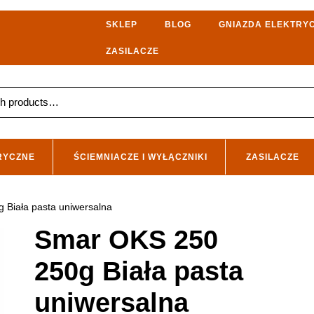
SKLEP
BLOG
GNIAZDA ELEKTRY
ZASILACZE
RYCZNE
ŚCIEMNIACZE I WYŁĄCZNIKI
ZASILACZE
 Biała pasta uniwersalna
Smar OKS 250
250g Biała pasta
uniwersalna