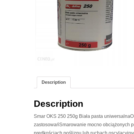
Description
Description
Smar OKS 250 250g Biała pasta uniwersalna
zastosowańSmarowanie mocno obciążonych pow
prędkościach poślizgu lub ruchach oscylacyjn