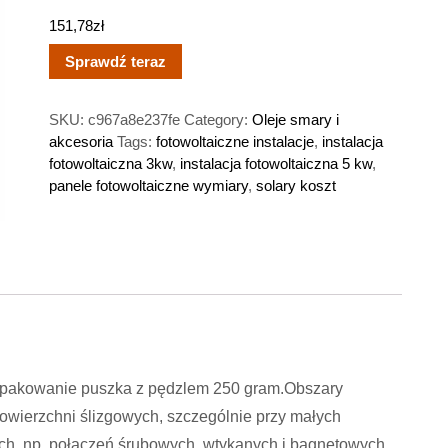
151,78
zł
Sprawdź teraz
SKU:
c967a8e237fe
Category:
Oleje smary i
akcesoria
Tags:
fotowoltaiczne instalacje
,
instalacja
fotowoltaiczna 3kw
,
instalacja fotowoltaiczna 5 kw
,
panele fotowoltaiczne wymiary
,
solary koszt
Opakowanie puszka z pędzlem 250 gram.Obszary
ierzchni ślizgowych, szczególnie przy małych
ych, np. połączeń śrubowych, wtykanych i bagnetowych