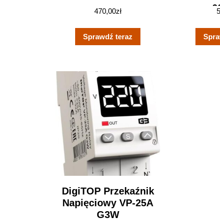
0
470,00
zł
Sprawdź teraz
Spra
DigiTOP Przekaźnik
Napięciowy VP-25A
G3W