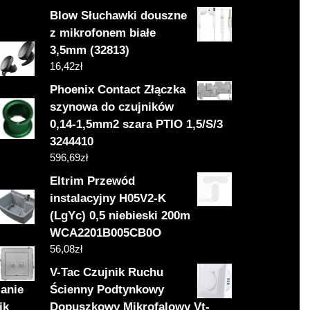
Blow Słuchawki douszne
z mikrofonem białe
3,5mm (32813)
16,42
zł
Phoenix Contact Złączka
szynowa do czujników
0,14-1,5mm2 szara PTIO 1,5/S/3
3244410
596,69
zł
Eltrim Przewód
instalacyjny H05V2-K
(LgYc) 0,5 niebieski 200m
WCA2201B005CB0O
56,08
zł
V-Tac Czujnik Ruchu
anie
Ścienny Podtynkowy
ik
Dopuszkowy Mikrofalowy Vt-