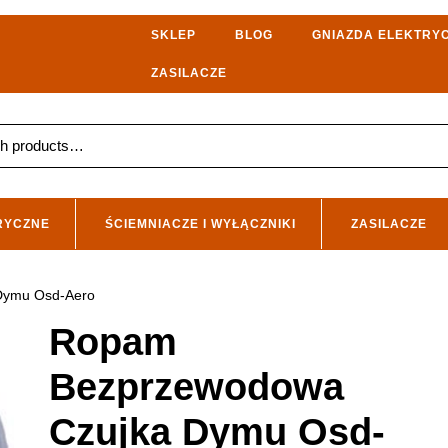
SKLEP
BLOG
GNIAZDA ELEKTRY
ZASILACZE
RYCZNE
ŚCIEMNIACZE I WYŁĄCZNIKI
ZASILACZE
Dymu Osd-Aero
Ropam
Bezprzewodowa
Czujka Dymu Osd-