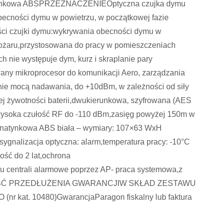
tynkowa ABSPRZEZNACZENIEOptyczna czujka dymu
ecności dymu w powietrzu, w początkowej fazie
i czujki dymu:wykrywania obecności dymu w
pożaru,przystosowana do pracy w pomieszczeniach
 nie występuje dym, kurz i skraplanie pary
any mikroprocesor do komunikacji Aero, zarządzania
anie mocą nadawania, do +10dBm, w zależności od siły
lnej żywotności baterii,dwukierunkowa, szyfrowana (AES
wysoka czułość RF do -110 dBm,zasięg powyżej 150m w
a natynkowa ABS biała – wymiary: 107×63 WxH
sygnalizacja optyczna: alarm,temperatura pracy: -10°C
ość do 2 lat,ochrona
entrali alarmowe poprzez AP- praca systemowa,z
IWOŚĆ PRZEDŁUŻENIA GWARANCJIW SKŁAD ZESTAWU
at. 10480)GwarancjaParagon fiskalny lub faktura