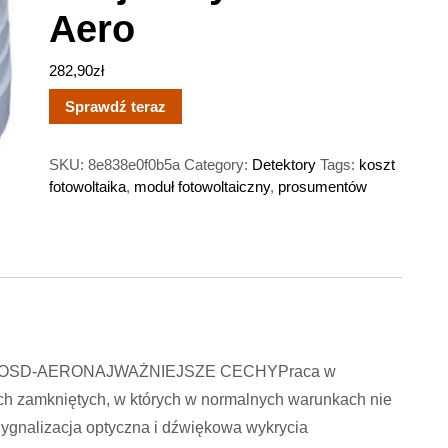
Aero
282,90
zł
Sprawdź teraz
SKU:
8e838e0f0b5a
Category:
Detektory
Tags:
koszt
fotowoltaika
,
moduł fotowoltaiczny
,
prosumentów
SD-AERONAJWAŻNIEJSZE CECHYPraca w
 zamkniętych, w których w normalnych warunkach nie
Sygnalizacja optyczna i dźwiękowa wykrycia