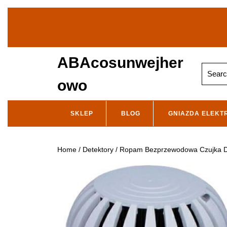
Skip
to
content
ABAcosunwejher
Search
for:
owo
SKLEP
BLOG
GNIAZDA ELEKT
Home
/
Detektory
/ Ropam Bezprzewodowa Czujka 