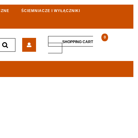
CZNE
ŚCIEMNIACZE I WYŁĄCZNIKI
0
Ropam
SHOPPING CART
Bezprzewodowa
SHOPPING
CART
Czujka
Dymu
Osd-
Aero