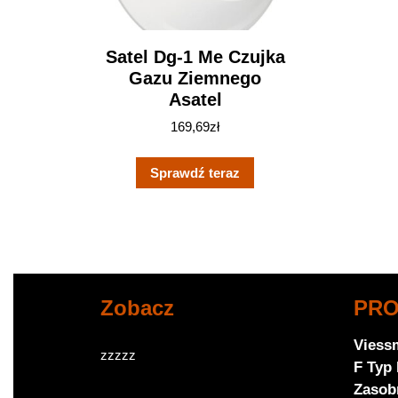
Satel Dg-1 Me Czujka
Gazu Ziemnego
Asatel
169,69
zł
Sprawdź teraz
Zobacz
PR
Viess
zzzzz
F Typ
Zasob