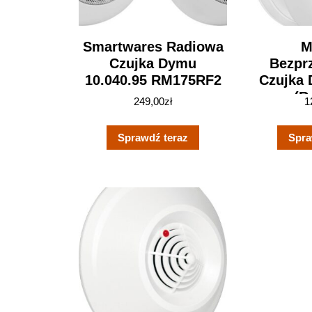
Smartwares Radiowa
M
Czujka Dymu
Bezpr
10.040.95 RM175RF2
Czujka
(R
249,00
zł
1
Sprawdź teraz
Spra