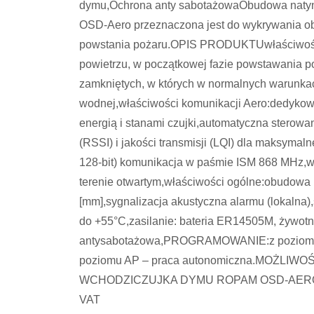
dymu,Ochrona anty sabotażowaObudowa na
OSD-Aero przeznaczona jest do wykrywania ob
powstania pożaru.OPIS PRODUKTUwłaściwośc
powietrzu, w początkowej fazie powstawania 
zamkniętych, w których w normalnych warunkach
wodnej,właściwości komunikacji Aero:dedykow
energią i stanami czujki,automatyczna sterow
(RSSI) i jakości transmisji (LQI) dla maksyma
128-bit) komunikacja w paśmie ISM 868 MHz,
terenie otwartym,właściwości ogólne:obudow
[mm],sygnalizacja akustyczna alarmu (lokalna),
do +55°C,zasilanie: bateria ER14505M, żywotn
antysabotażowa,PROGRAMOWANIE:z poziomu c
poziomu AP – praca autonomiczna.MOŻL
WCHODZICZUJKA DYMU ROPAM OSD-AERO (nr k
VAT