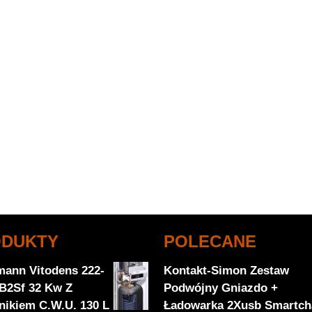
ODUKTY
POLECANE
mann Vitodens 222-
Kontakt-Simon Zestaw
 B2Sf 32 Kw Z
Podwójny Gniazdo +
nikiem C.W.U. 130 L
Ładowarka 2Xusb Smartch