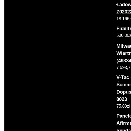
Ładow
Z0202
18 166
Fidel
590,00
z
Milwa
Wiert
(4933
7 993,7
V-Tac
Ścien
Dopus
8023
75,89
zł
Panel
Afirma
Senda