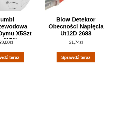
umbi
Blow Detektor
zewodowa
Obecności Napięcia
 Dymu X5Szt
Ut12D 2683
mf150)
29,00
zł
31,74
zł
wdź teraz
Sprawdź teraz