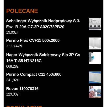
POLECANE
Schelinger Wyłącznik Nadprądowy S 3-
Faz. B 20A G7-3P A02G73PB20
19,00
zł
Purmo Flex CVF11 500x2000
1 118,44
zł
Hager Wyłącznik Selektywny Sls 3P Cs
16A Ts35 HTN316C
668,28
zł
Purmo Compact C11 450x600
241,92
zł
Rovus 110070316
129,99
zł