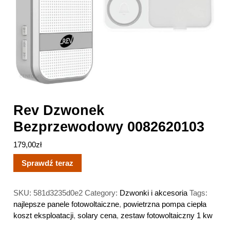
Rev Dzwonek
Bezprzewodowy 0082620103
179,00
zł
Sprawdź teraz
SKU:
581d3235d0e2
Category:
Dzwonki i akcesoria
Tags:
najlepsze panele fotowoltaiczne
,
powietrzna pompa ciepła
koszt eksploatacji
,
solary cena
,
zestaw fotowoltaiczny 1 kw