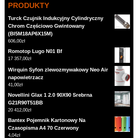
PRODUKTY
Turck Czujnik Indukcyjny Cylindryczny
Chrom Częściowo Gwintowany
(BI5M18AP6X15M)
606,00
zł
Romotop Lugo N01 Bf
17 357,00
zł
Wirquin Syfon zlewozmywakowy Neo Air
napowietrzacz
41,00
zł
Novellini Glax 1 2.0 90X90 Srebrna
G21R90T51BB
20 412,00
zł
Bantex Pojemnik Kartonowy Na
Czasopisma A4 70 Czerwony
4,04
zł