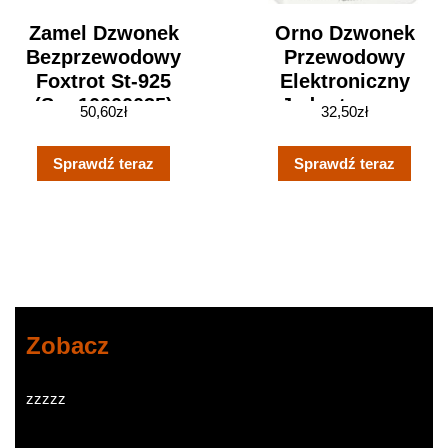
Zamel Dzwonek
Orno Dzwonek
Bezprzewodowy
Przewodowy
Foxtrot St-925
Elektroniczny
(Sun10000035)
Jednotonowy
50,60
zł
32,50
zł
Lark Maxi Ac
230V Biały
Sprawdź teraz
Sprawdź teraz
(ORDPMR161W)
Zobacz
zzzzz