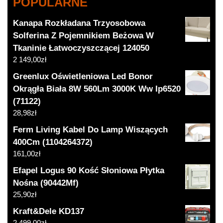
POPULARNE
Kanapa Rozkładana Trzyosobowa
Solferina Z Pojemnikiem Beżowa W
Tkaninie Łatwoczyszczącej 124050
2 149,00
zł
Greenlux Oświetleniowa Led Bonor
Okrągła Biała 8W 560Lm 3000K Ww Ip6520
(71122)
28,98
zł
Ferm Living Kabel Do Lamp Wiszących
400Cm (1104264372)
161,00
zł
Efapel Logus 90 Kość Słoniowa Płytka
Nośna (90442Mf)
25,90
zł
Kraft&Dele KD137
2 499,00
zł