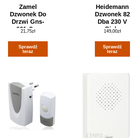
Zamel
Heidemann
Dzwonek Do
Dzwonek 82
Drzwi Gns-
Dba 230 V
921-Czn
Biały
21,75
zł
149,00
zł
Czarny
(70601)
SUN10000483
Sprawdź
Sprawdź
teraz
teraz