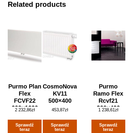
Related products
Purmo Plan
CosmoNova
Purmo
Flex
KV11
Ramo Flex
FCVF22
500×400
Rcvf21
600×1600
900×400
2 232,86
zł
453,87
zł
1 238,61
zł
Sprawdź
Sprawdź
Sprawdź
teraz
teraz
teraz