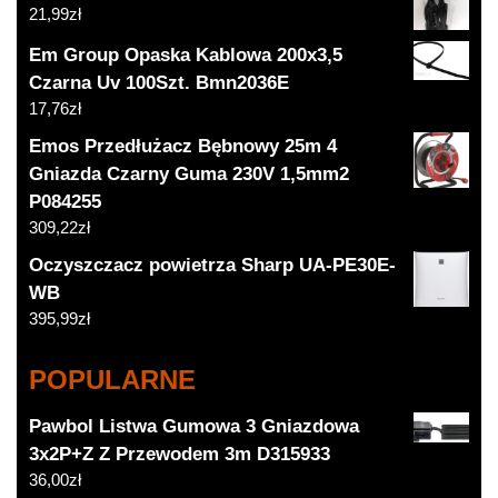
21,99
zł
Em Group Opaska Kablowa 200x3,5
Czarna Uv 100Szt. Bmn2036E
17,76
zł
Emos Przedłużacz Bębnowy 25m 4
Gniazda Czarny Guma 230V 1,5mm2
P084255
309,22
zł
Oczyszczacz powietrza Sharp UA-PE30E-
WB
395,99
zł
POPULARNE
Pawbol Listwa Gumowa 3 Gniazdowa
3x2P+Z Z Przewodem 3m D315933
36,00
zł