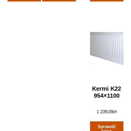
Kermi K22
954×1100
1 239,09
zł
Sprawdź
teraz