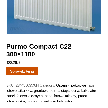
Purmo Compact C22
300×1100
428,26
zł
Sprawdź teraz
SKU:
2344956399d4
Category:
Grzejniki pokojowe
Tags:
fotowoltaika 4kw
,
gruntowa pompa ciepła cena
,
kalkulator
paneli fotowoltaicznych
,
panel fotowoltaiczny
,
praca
fotowoltaika
,
tauron fotowoltaika kalkulator