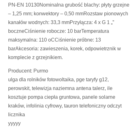
PN-EN 10130Nominalna grubość blachy: płyty grzejne
– 1,25 mm; konwektory – 0,50 mmRozstaw pionowych
kanałów wodnych: 33,3 mmPrzyłącza: 4 x G 1 „”
boczneCiśnienie robocze: 10 barTemperatura
maksymalna: 110 oCCiśnienie próbne: 13
barAkcesoria: zawieszenia, korek, odpowietrznik w
komplecie z grzejnikiem.
Producent: Purmo
ulga dla rolników fotowoltaika, pge taryfy g12,
perowskit, telewizja naziemna antena talerz, ile
kosztuje pompa ciepła gruntowa, panele solarne
kraków, infolinia cyfrowy, tauron telefoniczny odczyt
licznika
yyyyy