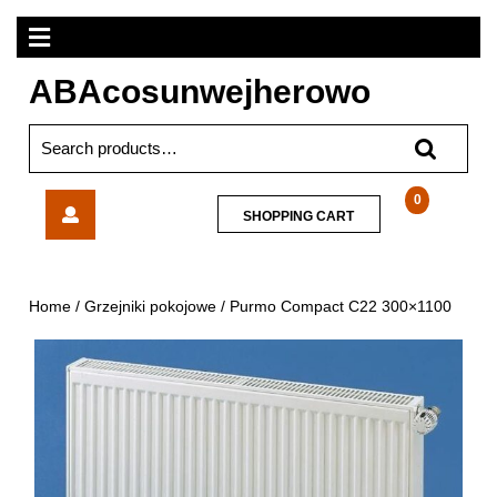
Skip
Open
to
content
Menu
ABAcosunwejherowo
Search
for:
Purmo
0
SHOPPING
SHOPPING CART
Compact
CART
C22
300×1100
Home
/
Grzejniki pokojowe
/ Purmo Compact C22 300×1100