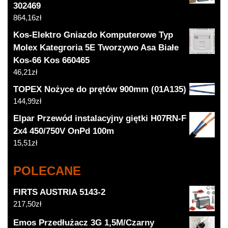
302469
864,16
zł
Kos-Elektro Gniazdo Komputerowe Typ
Molex Kategroria 5E Tworzywo Asa Białe
Kos-66 Kos 660465
46,21
zł
TOPEX Nożyce do prętów 900mm (01A135)
144,99
zł
Elpar Przewód instalacyjny giętki H07RN-F
2x4 450/750V OnPd 100m
15,51
zł
POLECANE
FIRTS AUSTRIA 5143-2
217,50
zł
Emos Przedłużacz 3G 1,5M/Czarny