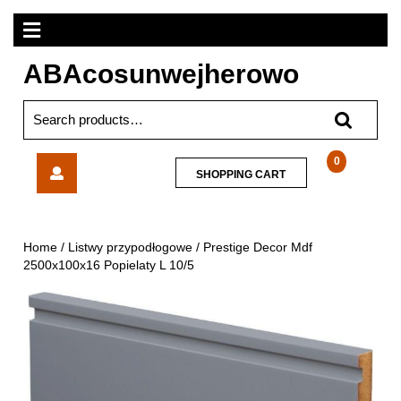
Skip
Open
to
content
Menu
ABAcosunwejherowo
Search
for:
Prestige
0
SHOPPING
SHOPPING CART
Decor
CART
Mdf
2500x100x16
Popielaty
Home
/
Listwy przypodłogowe
/ Prestige Decor Mdf
L
2500x100x16 Popielaty L 10/5
10/5