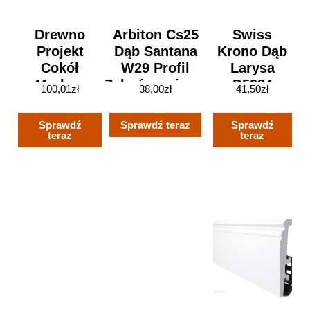
Drewno
Arbiton Cs25
Swiss
Projekt
Dąb Santana
Krono Dąb
Cokół
W29 Profil
Larysa
Merbau
Zakończeniowy
D5384
100,01
zł
38,00
zł
41,50
zł
CP80 RS
Do
Lakierowany
Wykończenia
Sprawdź
Sprawdź teraz
Sprawdź
2,40m
Podłogi 2M
teraz
teraz