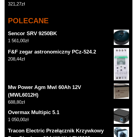
321,27
zł
POLECANE
Sencor SRV 9250BK
1 561,00
zł
F&F zegar astronomiczny PCz-524.2
208,44
zł
Mw Power Agm Mwl 60Ah 12V
(MWL6012H)
688,80
zł
Overmax Multipic 5.1
1 050,00
zł
Tracon Electric Przełącznik Krzywkowy