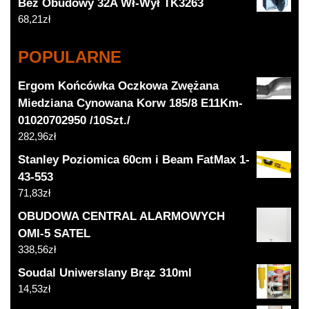
Bez Obudowy 32A Wł-Wył TK3263
68,21
zł
POPULARNE
Ergom Końcówka Oczkowa Zwężana
Miedziana Cynowana Korw 185/8 E11Km-
01020702950 /10Szt./
282,96
zł
Stanley Poziomica 60cm i Beam FatMax 1-
43-553
71,83
zł
OBUDOWA CENTRAL ALARMOWYCH
OMI-5 SATEL
338,56
zł
Soudal Uniwerslany Brąz 310ml
14,53
zł