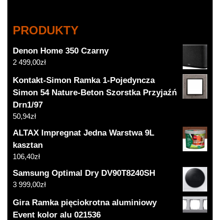
PRODUKTY
Denon Home 350 Czarny
2 499,00
zł
Kontakt-Simon Ramka 1-Pojedyncza
Simon 54 Nature-Beton Szorstka Przyjaźń
Drn1/97
50,94
zł
ALTAX Impregnat Jedna Warstwa 9L
kasztan
106,40
zł
Samsung Optimal Dry DV90T8240SH
3 999,00
zł
Gira Ramka pięciokrotna aluminiowy
Event kolor alu 021536