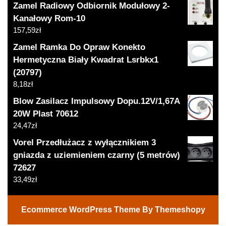
Zamel Radiowy Odbiornik Modułowy 2-
Kanałowy Rom-10
157,59
zł
Zamel Ramka Do Opraw Konekto
Hermetyczna Biały Kwadrat Lsrbkx1
(20797)
8,18
zł
Blow Zasilacz Impulsowy Dopu.12V/1,67A
20W Plast 70612
24,47
zł
Vorel Przedłużacz z wyłącznikiem 3
gniazda z uziemieniem czarny (5 metrów)
72627
33,49
zł
Ecommerce WordPress Theme
By Themeshopy