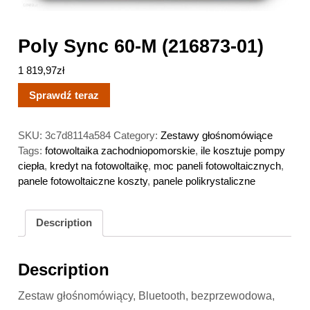
Poly Sync 60-M (216873-01)
1 819,97
zł
Sprawdź teraz
SKU:
3c7d8114a584
Category:
Zestawy głośnomówiące
Tags:
fotowoltaika zachodniopomorskie
,
ile kosztuje pompy
ciepła
,
kredyt na fotowoltaikę
,
moc paneli fotowoltaicznych
,
panele fotowoltaiczne koszty
,
panele polikrystaliczne
Description
Description
Zestaw głośnomówiący, Bluetooth, bezprzewodowa,