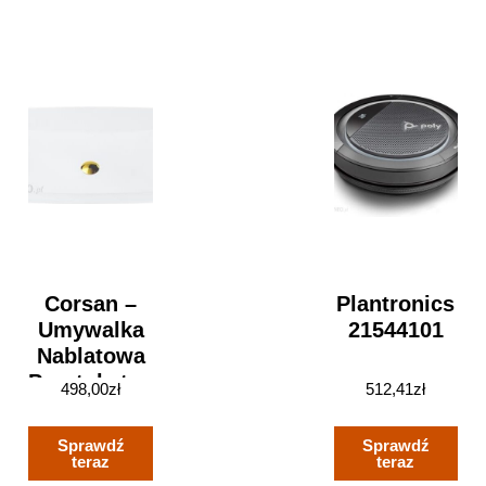
Aea0485d61cb)
Corsan –
Plantronics
Umywalka
21544101
Nablatowa
Prostokątna
498,00
zł
512,41
zł
58x38x15
Cm Z
Sprawdź
Sprawdź
Korkiem
teraz
teraz