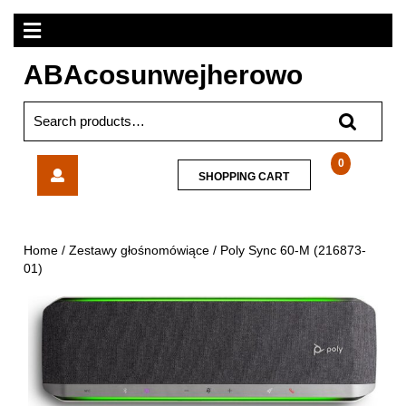
Skip
Open
to
content
Menu
ABAcosunwejherowo
Search
for:
Poly
0
SHOPPING
SHOPPING CART
Sync
CART
60-
M
(216873-
Home
/
Zestawy głośnomówiące
/ Poly Sync 60-M (216873-
01)
01)