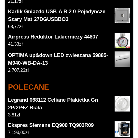
21,17
zł
Karlik Gniazdo USB-A B 2.0 Pojedyncze
Szary Mat 27DGUSBBO3
68,77
zł
Airpress Reduktor Lakierniczy 44807
41,33
zł
OPTIMA up&down LED zwieszana 59885-
M940-WB-DA-13
2 707,23
zł
POLECANE
Legrand 068112 Celiane Plakietka Gn
2P/2P+Z Biała
3,81
zł
Ekspres Siemens EQ900 TQ903R09
7 199,00
zł