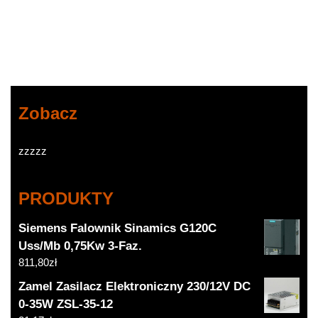
Klik-Klak
Złotym
649971
Zobacz
zzzzz
PRODUKTY
Siemens Falownik Sinamics G120C
Uss/Mb 0,75Kw 3-Faz.
811,80
zł
Zamel Zasilacz Elektroniczny 230/12V DC
0-35W ZSL-35-12