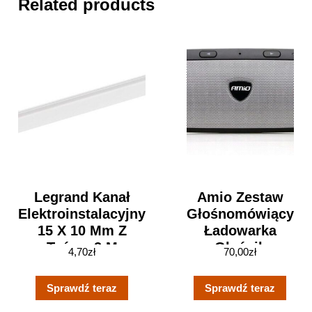
Related products
Legrand Kanał
Amio Zestaw
Elektroinstalacyjny
Głośnomówiący
15 X 10 Mm Z
Ładowarka
Taśmą 2 M
Głośnik
4,70
zł
70,00
zł
D638109
Bluetooth
(0ecce22c-Ecfe-
Sprawdź teraz
Sprawdź teraz
429f-Ad8f-