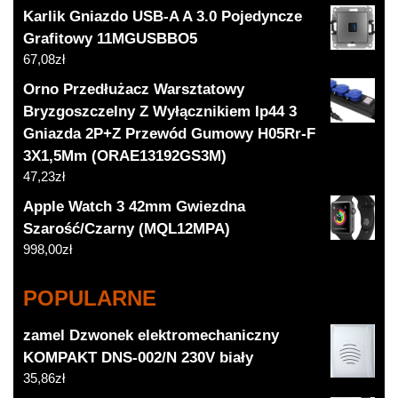
Karlik Gniazdo USB-A A 3.0 Pojedyncze
Grafitowy 11MGUSBBO5
67,08
zł
Orno Przedłużacz Warsztatowy
Bryzgoszczelny Z Wyłącznikiem Ip44 3
Gniazda 2P+Z Przewód Gumowy H05Rr-F
3X1,5Mm (ORAE13192GS3M)
47,23
zł
Apple Watch 3 42mm Gwiezdna
Szarość/Czarny (MQL12MPA)
998,00
zł
POPULARNE
zamel Dzwonek elektromechaniczny
KOMPAKT DNS-002/N 230V biały
35,86
zł