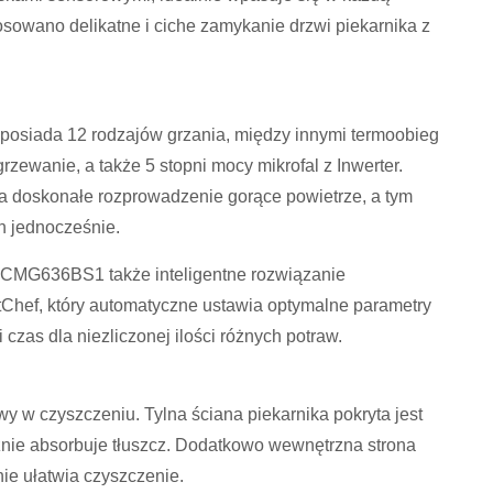
wano delikatne i ciche zamykanie drzwi piekarnika z
osiada 12 rodzajów grzania, między innymi termoobieg
grzewanie, a także 5 stopni mocy mikrofal z Inwerter.
ra doskonałe rozprowadzenie gorące powietrze, a tym
h jednocześnie.
CMG636BS1 także inteligentne rozwiązanie
Chef, który automatyczne ustawia optymalne parametry
i czas dla niezliczonej ilości różnych potraw.
w czyszczeniu. Tylna ściana piekarnika pokryta jest
nie absorbuje tłuszcz. Dodatkowo wewnętrzna strona
nie ułatwia czyszczenie.