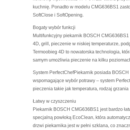
kuchnię. Ponadto w modelu CMG636BS1 zastoso
SoftClose i SoftOpening.
Bogaty wybór funkcji
Multifunkcyjny piekarnik BOSCH CMG636BS1 p
4D, grill, pieczenie w niskiej temperaturze, pod
Termoobieg 4D to nowatorska technologia, któ
samym umożliwia pieczenie na kilku poziomac
System PerfectChefPiekarnik posiada BOSCH 
wspomagające wybór potrawy – system Perfect
pieczenia takie jak temperatura, rodzaj grzania 
Łatwy w czyszczeniu
Piekarnik BOSCH CMG636BS1 jest bardzo łatwy 
specjalną powłoką EcoClean, która automatycz
drzwi piekarnika jest w pełni szklana, co znacz