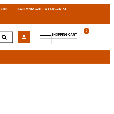
CZNE
ŚCIEMNIACZE I WYŁĄCZNIKI
0
Piekarnik
SHOPPING CART
Bosch
SHOPPING
CART
Serie
8
CMG636BS1