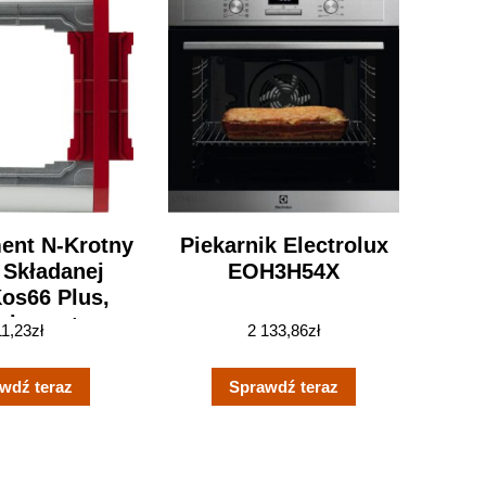
ent N-Krotny
Piekarnik Electrolux
 Składanej
EOH3H54X
Kos66 Plus,
minum +
11,23
zł
2 133,86
zł
ny 66401079
wdź teraz
Sprawdź teraz