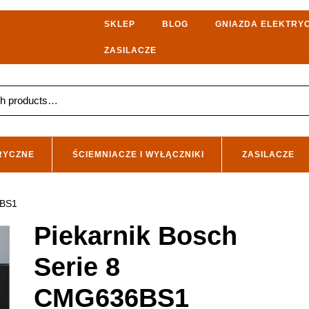
SKLEP
BLOG
GNIAZDA ELEKTRY
ZASILACZE
RYCZNE
ŚCIEMNIACZE I WYŁĄCZNIKI
ZASILACZE
6BS1
Piekarnik Bosch
Serie 8
CMG636BS1