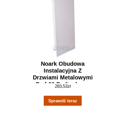
Noark Obudowa
Instalacyjna Z
Drzwiami Metalowymi
Pmf 60 Podtynkowa
283,53
zł
Ip40 5 Rzędów
Modułów (107262)
Sprawdź teraz