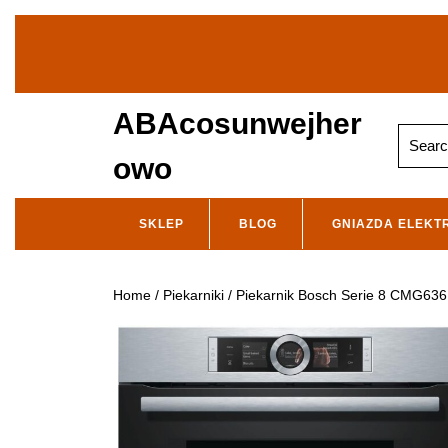
Skip
to
content
ABAcosunwejher
Search
for:
owo
SKLEP
BLOG
GNIAZDA ELEKT
Home
/
Piekarniki
/ Piekarnik Bosch Serie 8 CMG63