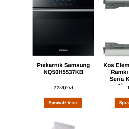
Piekarnik Samsung
Kos Elem
NQ50H5537KB
Ramki
Seria 
Alu
2 389,00
zł
Czerwo
Sprawdź teraz
Spra