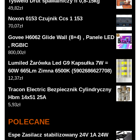
Tysweld Drut spawalniczy fi 0,8-15kg
49,82
zł
Noxon 0153 Czujnik Ccs 1 153
70,07
zł
Govee H6062 Glide Wall (8+4) , Panele LED
, RGBIC
800,00
zł
Lumiled Żarówka Led G9 Kapsułka 7W =
60W 665Lm Zimna 6500K (5902686627708)
12,37
zł
Tracon Electric Bezpiecznik Cylindryczny
Hbm 14x51 25A
5,93
zł
POLECANE
Espe Zasilacz stabilizowany 24V 1A 24W