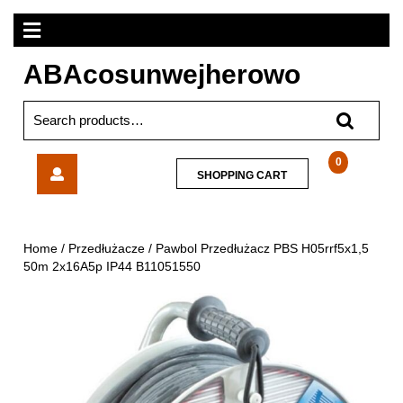
Skip
Open
to
content
Menu
ABAcosunwejherowo
Search
for:
Pawbol
0
SHOPPING
SHOPPING CART
Przedłużacz
CART
PBS
H05rrf5x1,5
50m
Home
/
Przedłużacze
/ Pawbol Przedłużacz PBS H05rrf5x1,5
2x16A5p
50m 2x16A5p IP44 B11051550
IP44
B11051550