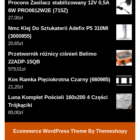
Procons Zasilacz stabilizowany 12V 0,5A
6W PRO0612W2E (715Z)
27,00
zł
Nmc Klej Do Sztukaterii Adefix P5 310Ml
(3000955)
20,65
zł
Przetwornik różnicy ciśnień Belimo
22ADP-15QB
979,01
zł
Kos Ramka Pięciokrotna Czarny (660985)
21,20
zł
Luna Komplet Pościeli 160x200 4 Części
Trójkąciki
89,00
zł
Ecommerce WordPress Theme
By Themeshopy