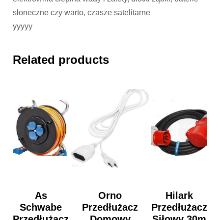
słoneczne czy warto, czasze satelitarne
yyyyy
Related products
As
Orno
Hilark
Schwabe
Przedłużacz
Przedłużacz
Przedłużacz
Domowy
Siłowy 30m