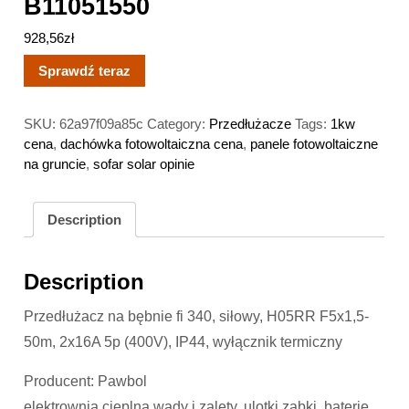
B11051550
928,56
zł
Sprawdź teraz
SKU:
62a97f09a85c
Category:
Przedłużacze
Tags:
1kw
cena
,
dachówka fotowoltaiczna cena
,
panele fotowoltaiczne
na gruncie
,
sofar solar opinie
Description
Description
Przedłużacz na bębnie fi 340, siłowy, H05RR F5x1,5-
50m, 2x16A 5p (400V), IP44, wyłącznik termiczny
Producent: Pawbol
elektrownia cieplna wady i zalety, ulotki ząbki, baterie