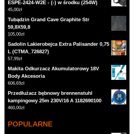
ESPE-2424-W2E - (-) w środku (254W)
45,00
zł
Tubądzin Grand Cave Graphite Str
59,8X59,8
105,00
zł
Sadolin Lakierobejca Extra Palisander 0,75
L (CTMA_726827)
57,99
zł
Makita Odkurzacz Akumulatorowy 18V
Body Akcesoria
606,69
zł
Przedłużacz bębnowy brennenstuhl
kampingowy 25m 230V/16 A 1182690100
460,00
zł
POPULARNE