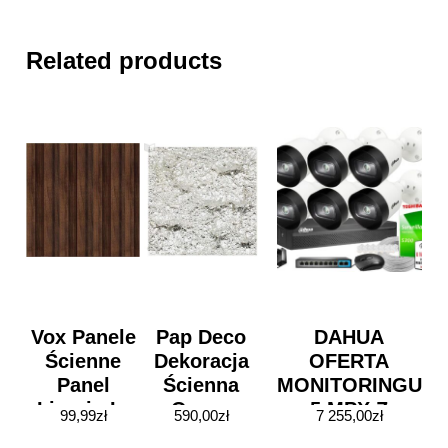
Related products
Vox Panele
Pap Deco
DAHUA
Ścienne
Dekoracja
OFERTA
Panel
Ścienna
MONITORINGU
Linerio L-
Ocean
5 MPX Z
99,99
zł
590,00
zł
7 255,00
zł
Line
14560X
AUDIO 6X