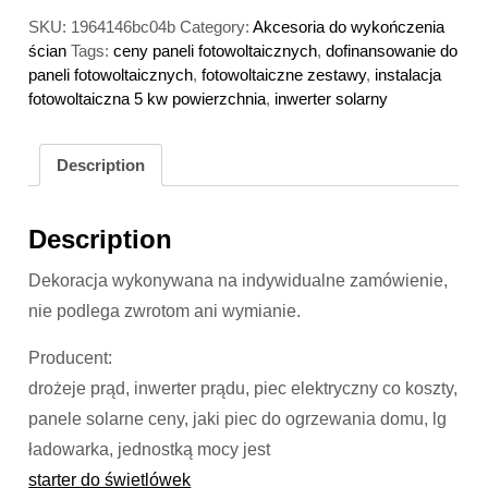
SKU:
1964146bc04b
Category:
Akcesoria do wykończenia
ścian
Tags:
ceny paneli fotowoltaicznych
,
dofinansowanie do
paneli fotowoltaicznych
,
fotowoltaiczne zestawy
,
instalacja
fotowoltaiczna 5 kw powierzchnia
,
inwerter solarny
Description
Description
Dekoracja wykonywana na indywidualne zamówienie,
nie podlega zwrotom ani wymianie.
Producent:
drożeje prąd, inwerter prądu, piec elektryczny co koszty,
panele solarne ceny, jaki piec do ogrzewania domu, lg
ładowarka, jednostką mocy jest
starter do świetlówek