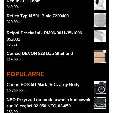
Reolink E1 Zoom
349,00
zł
Reflex Typ N 50L Białe 7209400
329,99
zł
Relpol Przekaźnik RM96-3011-35-1006
852831
12,77
zł
Comad DEVON 823 Dąb Shetland
619,00
zł
POPULARNE
Canon EOS 5D Mark IV Czarny Body
10 760,00
zł
NEO Przyrząd do modelowania końcówek
rur 10 części 02 050 NEO 02-050
258,90
zł