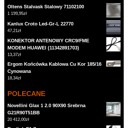
Oltens Stalvask Stalowy 71102100
1 199,95
zł
Kanlux Croto Led-Gr-L 22770
47,21
zł
KONEKTOR ANTENOWY CRC9/FME
MODEM HUAWEI (11342891703)
13,37
zł
Ergom Końcówka Kablowa Cu Kor 185/16
Cynowana
18,34
zł
POLECANE
Novellini Glax 1 2.0 90X90 Srebrna
G21R90T51BB
20 412,00
zł