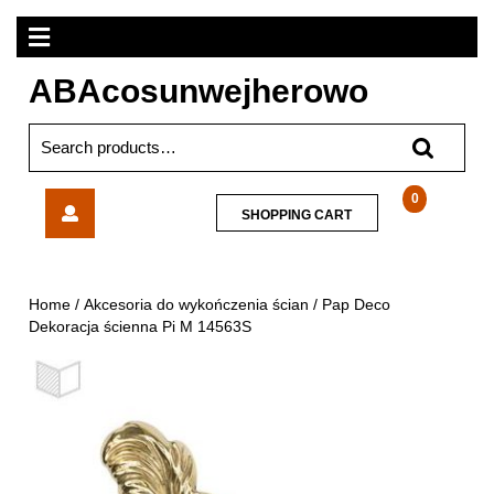
Skip
Open
to
content
Menu
ABAcosunwejherowo
Search
for:
Pap
0
SHOPPING
SHOPPING CART
Deco
CART
Dekoracja
ścienna
Pi
Home
/
Akcesoria do wykończenia ścian
/ Pap Deco
M
Dekoracja ścienna Pi M 14563S
14563S