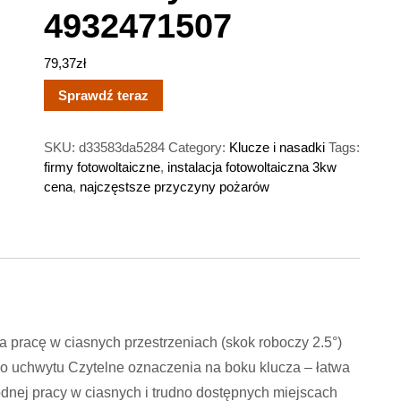
4932471507
79,37
zł
Sprawdź teraz
SKU:
d33583da5284
Category:
Klucze i nasadki
Tags:
firmy fotowoltaiczne
,
instalacja fotowoltaiczna 3kw
cena
,
najczęstsze przyczyny pożarów
 pracę w ciasnych przestrzeniach (skok roboczy 2.5°)
 uchwytu Czytelne oznaczenia na boku klucza – łatwa
odnej pracy w ciasnych i trudno dostępnych miejscach