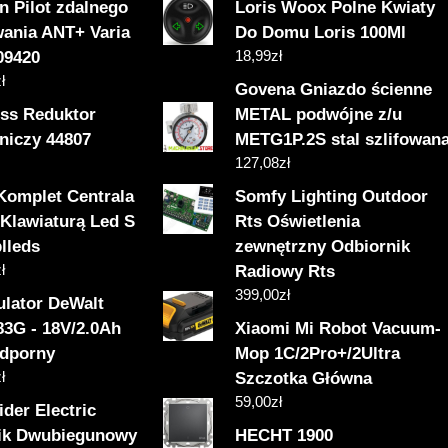
n Pilot zdalnego
Loris Woox Polne Kwiaty
wania ANT+ Varia
Do Domu Loris 100Ml
18,99
zł
09420
ł
Govena Gniazdo ścienne
ess Reduktor
METAL podwójne z/u
rniczy 44807
METG1P.2S stal szlifowan
127,08
zł
 Komplet Centrala
Somfy Lighting Outdoor
 Klawiaturą Led S
Rts Oświetlenia
lleds
zewnętrzny Odbiornik
ł
Radiowy Rts
399,00
zł
lator DeWalt
3G - 18V/2.0Ah
Xiaomi Mi Robot Vacuum-
odporny
Mop 1C/2Pro+/2Ultra
ł
Szczotka Główna
59,00
zł
der Electric
ik Dwubiegunowy
HECHT 1900