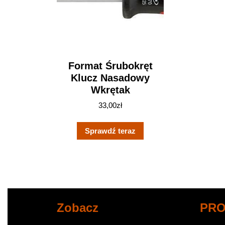
Format Śrubokręt
Klucz Nasadowy
Wkrętak
33,00
zł
Sprawdź teraz
Zobacz
PR