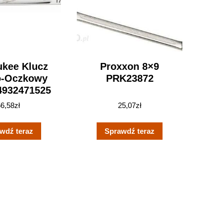
ukee Klucz
Proxxon 8×9
o-Oczkowy
PRK23872
932471525
56,58
zł
25,07
zł
wdź teraz
Sprawdź teraz