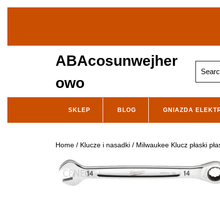
Skip
to
content
ABAcosunwejher
Search
for:
owo
SKLEP
BLOG
GNIAZDA ELEKT
Home
/
Klucze i nasadki
/ Milwaukee Klucz płaski 