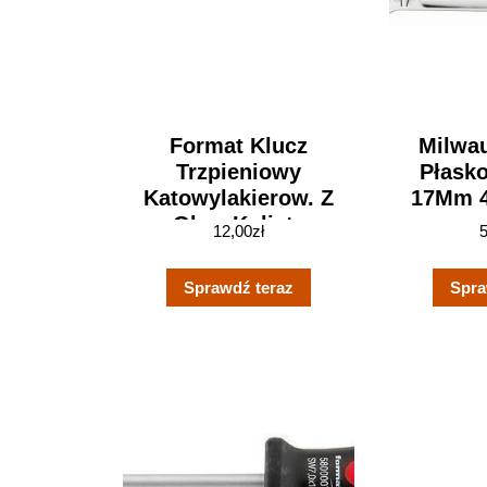
Format Klucz
Milwa
Trzpieniowy
Płask
Katowylakierow. Z
17Mm 4
Glow.Kulista
12,00
zł
Sprawdź teraz
Spra