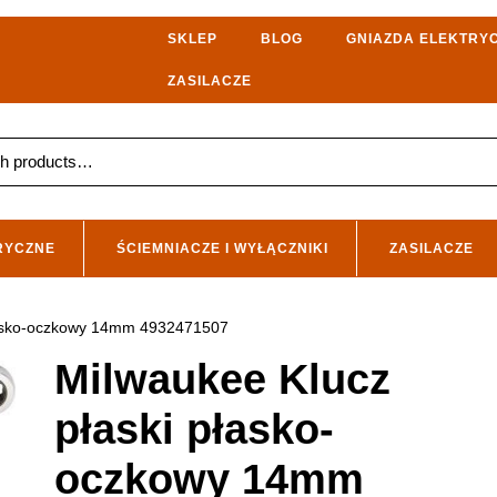
SKLEP
BLOG
GNIAZDA ELEKTRY
ZASILACZE
RYCZNE
ŚCIEMNIACZE I WYŁĄCZNIKI
ZASILACZE
płasko-oczkowy 14mm 4932471507
Milwaukee Klucz
płaski płasko-
oczkowy 14mm