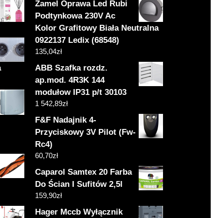
Zamel Oprawa Led Rubi
Podtynkowa 230V Ac
Kolor Grafitowy Biała Neutralna
0922137 Ledix (68548)
135,04
zł
a
ABB Szafka rozdz.
ap.mod. 4R3K 144
modułow IP31 p/t 30103
1 542,89
zł
F&F Nadajnik 4-
Przyciskowy 3V Pilot (Fw-
Rc4)
60,70
zł
Caparol Samtex 20 Farba
Do Ścian I Sufitów 2,5l
159,90
zł
Hager Mccb Wyłącznik