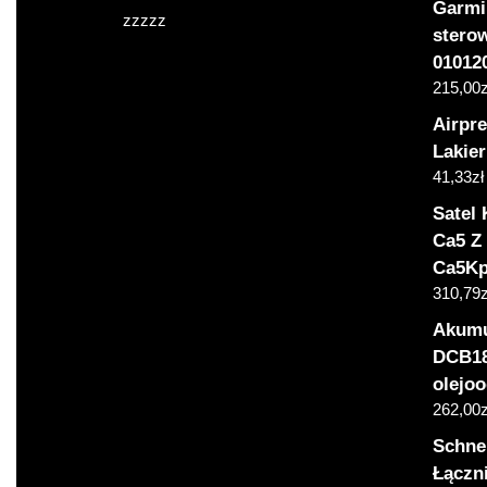
Garmi
zzzzz
stero
01012
215,00
z
Airpr
Lakie
41,33
zł
Satel
Ca5 Z
Ca5Kp
310,79
z
Akumu
DCB18
olejo
262,00
z
Schnei
Łączn