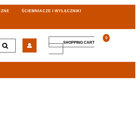
CZNE
ŚCIEMNIACZE I WYŁĄCZNIKI
0
Milwaukee
SHOPPING CART
Klucz
SHOPPING
CART
płaski
płasko-
oczkowy
14mm
4932471507