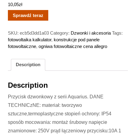
10,05
zł
Sprawdź teraz
SKU:
ecb5d3dd1a03
Category:
Dzwonki i akcesoria
Tags:
fotowoltaika kalkulator
,
konstrukcje pod panele
fotowoltaiczne
,
ogniwa fotowoltaiczne cena allegro
Description
Description
Przycisk dzwonkowy z serii Aquarius. DANE
TECHNICzNE: materiał: tworzywo
sztuczne,termoplastyczne stopień ochrony: IP54
sposób mocowania: montaż śrubowy napięcie
znamionowe: 250V prąd łączeniowy przycisku:10A 1