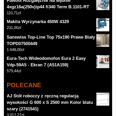
Pawbol Rozgałęźnik Na Bębnie
4xgz16a(250v)ip44 fi340 Term B.1101-RT
110,71
zł
Makita Wyrzynarka 450W 4329
231,00
zł
Sanswiss Top-Line Top 75x190 Prawe Biały
TOPD07500449
1 648,00
zł
Eura-Tech Wideodomofon Eura 2 Easy
Vdp-59A5 - Ekran 7 (A51A159)
579,44
zł
POLECANE
AJ Stół roboczy z ręczną regulacją
wysokości G 600 x S 2500 mm Kolor blatu
szary (2741541)
3 012,27
zł