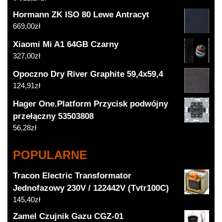
Hormann ZK ISO 80 Lewe Antracyt
669,00
zł
Xiaomi Mi A1 64GB Czarny
327,00
zł
Opoczno Dry River Graphite 59,4x59,4
124,91
zł
Hager One.Platform Przycisk podwójny
przełączny 53503808
56,28
zł
POPULARNE
Tracon Electric Transformator
Jednofazowy 230V / 122442V (Tvtr100C)
145,40
zł
Zamel Czujnik Gazu CGZ-01