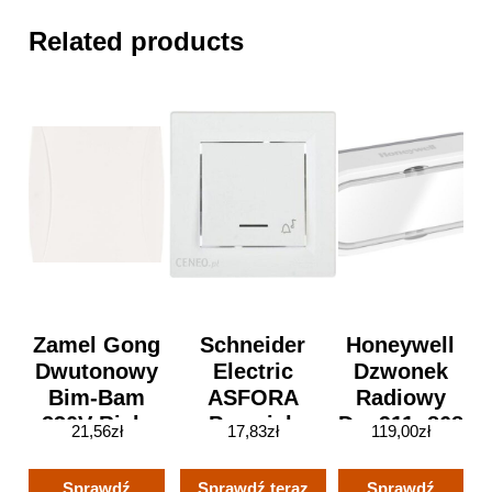
Related products
Zamel Gong
Schneider
Honeywell
Dwutonowy
Electric
Dzwonek
Bim-Bam
ASFORA
Radiowy
230V Biały
Przycisk
Dcp911, 868
21,56
zł
17,83
zł
119,00
zł
Gns-921-Bia
Dzwonek Z
Mhz, 200 M
Sun10000118
Podświetleniem
Sprawdź
Sprawdź teraz
Sprawdź