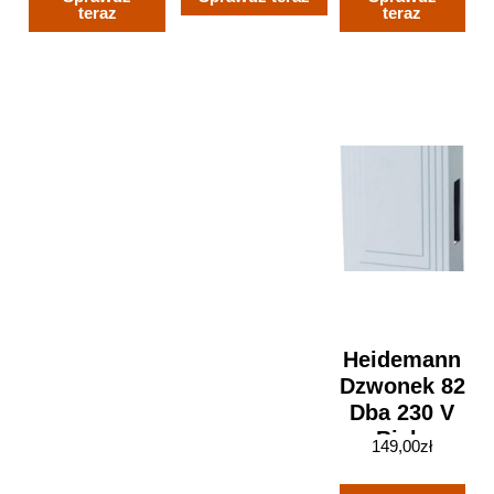
Biały
teraz
teraz
EPH1700121
Heidemann
Dzwonek 82
Dba 230 V
Biały
149,00
zł
(70601)