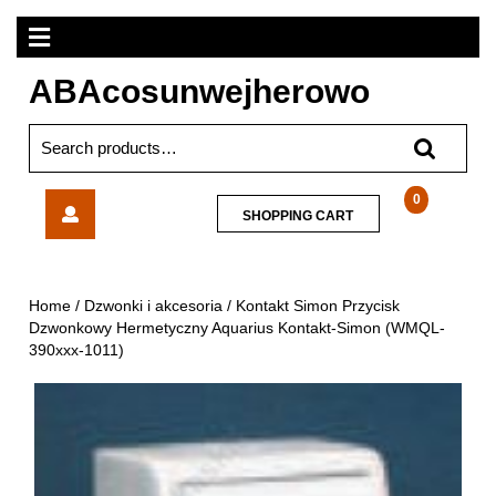
Skip
Open
to
content
Menu
ABAcosunwejherowo
Search
for:
Kontakt
0
SHOPPING
SHOPPING CART
Simon
CART
Przycisk
Dzwonkowy
Hermetyczny
Home
/
Dzwonki i akcesoria
/ Kontakt Simon Przycisk
Aquarius
Dzwonkowy Hermetyczny Aquarius Kontakt-Simon (WMQL-
Kontakt-
390xxx-1011)
Simon
(WMQL-
390xxx-
1011)