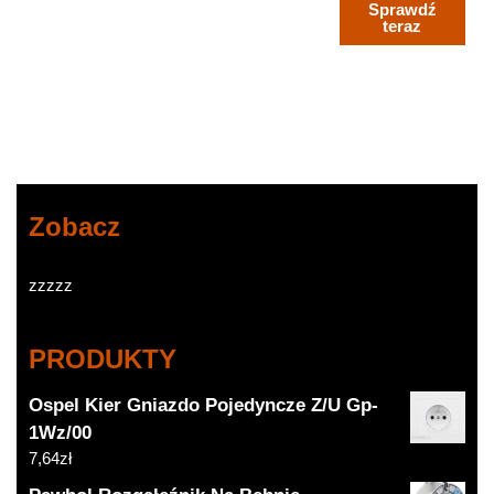
Sprawdź
teraz
Zobacz
zzzzz
PRODUKTY
Ospel Kier Gniazdo Pojedyncze Z/U Gp-
1Wz/00
7,64
zł