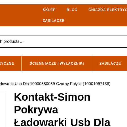
SKLEP
BLOG
GNIAZDA ELEKTRY
ZASILACZE
RYCZNE
ŚCIEMNIACZE I WYŁĄCZNIKI
ZASILACZE
adowarki Usb Dla 10000380039 Czarny Połysk (10001097138)
Kontakt-Simon
Pokrywa
Ładowarki Usb Dla