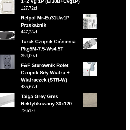
1+2 Vg 1P (El30B+Cvg1P)
127,72
zł
Relpol Mr-Eu31Uw1P
Przekaźnik
447,28
zł
Turck Czujnik Ciśnienia
Pkg5M-7.5-Ws4.5T
354,00
zł
F&F Sterownik Rolet
Czujnik Siły Wiatru +
Wiatraczek (STR-W)
435,67
zł
Taiga Grey Gres
Rektyfikowany 30x120
79,51
zł