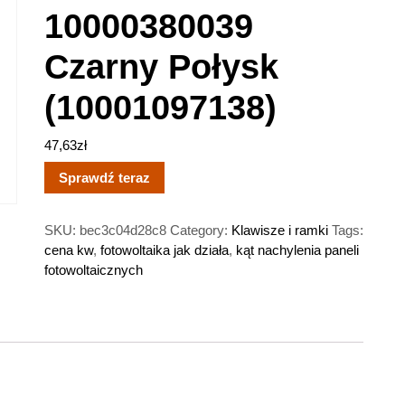
10000380039
Czarny Połysk
(10001097138)
47,63
zł
Sprawdź teraz
SKU:
bec3c04d28c8
Category:
Klawisze i ramki
Tags:
cena kw
,
fotowoltaika jak działa
,
kąt nachylenia paneli
fotowoltaicznych