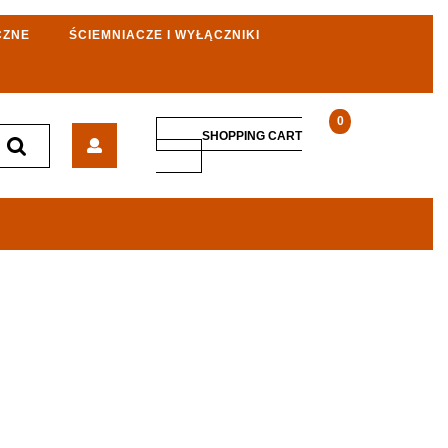
CZNE
ŚCIEMNIACZE I WYŁĄCZNIKI
0
Kontakt-
SHOPPING CART
Simon
SHOPPING
CART
Pokrywa
Ładowarki
Usb
Dla
10000380039
Czarny
Połysk
(10001097138)