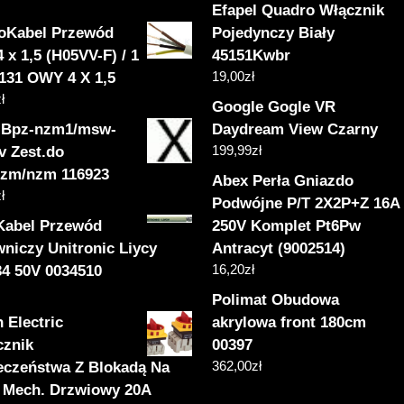
Efapel Quadro Włącznik
roKabel Przewód
Pojedynczy Biały
x 1,5 (H05VV-F) / 1
45151Kwbr
19,00
zł
131 OWY 4 X 1,5
ł
Google Gogle VR
 Bpz-nzm1/msw-
Daydream View Czarny
199,99
zł
v Zest.do
lzm/nzm 116923
Abex Perła Gniazdo
ł
Podwójne P/T 2X2P+Z 16A
Kabel Przewód
250V Komplet Pt6Pw
wniczy Unitronic Liycy
Antracyt (9002514)
16,20
zł
34 50V 0034510
Polimat Obudowa
 Electric
akrylowa front 180cm
cznik
00397
362,00
zł
eczeństwa Z Blokadą Na
 Mech. Drzwiowy 20A