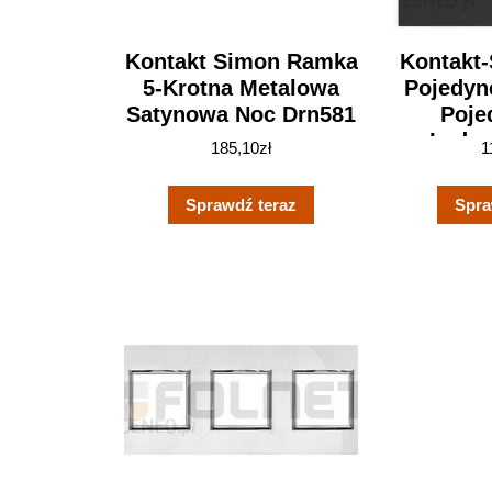
Kontakt Simon Ramka
Kontakt
5-Krotna Metalowa
Pojedyn
Satynowa Noc Drn581
Poje
Ładow
185,10
zł
1
Cza
(100
Sprawdź teraz
Spra