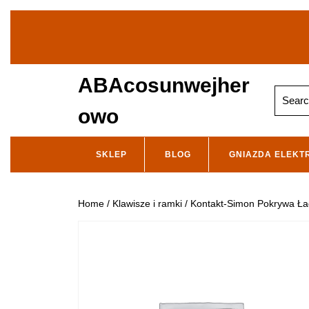
Skip
to
content
ABAcosunwejher
Search
for:
owo
SKLEP
BLOG
GNIAZDA ELEKT
Home
/
Klawisze i ramki
/ Kontakt-Simon Pokrywa Ł