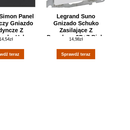
-Simon Panel
Legrand Suno
czy Gniazdo
Gnizado Schuko
dyncze Z
Zasilające Z
arką Usb
Przesłoną 2P+Z Biały
14,54
zł
14,98
zł
rny Mat
721124
20121238)
wdź teraz
Sprawdź teraz