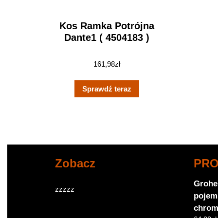
Kos Ramka Potrójna
Dante1 ( 4504183 )
161,98
zł
Sprawdź teraz
Zobacz
PR
Grohe
zzzzz
pojem
chrom