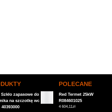
ODUKTY
POLECANE
 Szkło zapasowe do
Red Termet 25kW
nika na szczotkę wc
R084601025
4 604,11
zł
 40393000