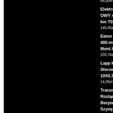
64,00
zł
Elekt
OWY 4 
km T0
145,45
z
Eaton
400-m
Mont.
159,76
z
Lapp 
Stero
10X0,
14,35
zł
Tracon
Rozłą
Bezpi
Szynę